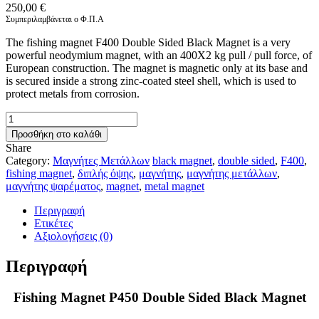
250,00
€
Συμπεριλαμβάνεται ο Φ.Π.Α
The fishing magnet F400 Double Sided Black Magnet is a very
powerful neodymium magnet, with an 400X2 kg pull / pull force, of
European construction. The magnet is magnetic only at its base and
is secured inside a strong zinc-coated steel shell, which is used to
protect metals from corrosion.
Fishing
Magnet
Προσθήκη στο καλάθι
P450
Share
Double
Category:
Μαγνήτες Μετάλλων
black magnet
,
double sided
,
F400
,
Sided
fishing magnet
,
διπλής όψης
,
μαγνήτης
,
μαγνήτης μετάλλων
,
Black
μαγνήτης ψαρέματος
,
magnet
,
metal magnet
Magnet
ποσότητα
Περιγραφή
Ετικέτες
Αξιολογήσεις (0)
Περιγραφή
Fishing Magnet P450 Double Sided Black Magnet