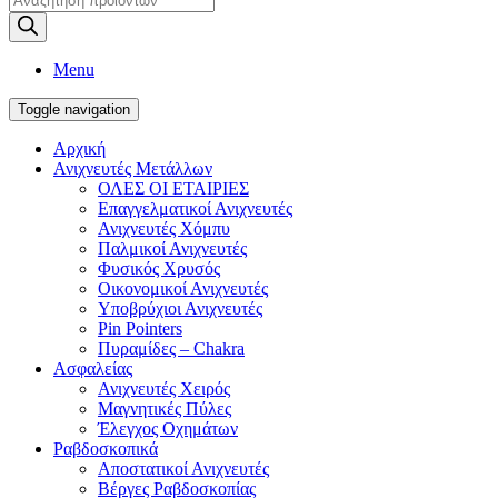
search
Menu
Toggle navigation
Αρχική
Ανιχνευτές Μετάλλων
ΟΛΕΣ ΟΙ ΕΤΑΙΡΙΕΣ
Επαγγελματικοί Ανιχνευτές
Ανιχνευτές Χόμπυ
Παλμικοί Ανιχνευτές
Φυσικός Χρυσός
Οικονομικοί Ανιχνευτές
Υποβρύχιοι Ανιχνευτές
Pin Pointers
Πυραμίδες – Chakra
Ασφαλείας
Ανιχνευτές Χειρός
Μαγνητικές Πύλες
Έλεγχος Οχημάτων
Ραβδοσκοπικά
Αποστατικοί Ανιχνευτές
Βέργες Ραβδοσκοπίας