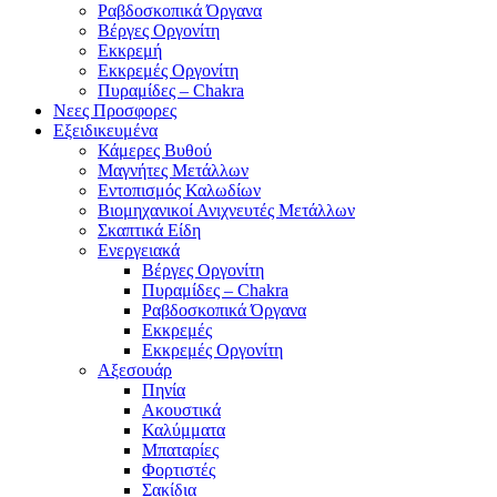
Ραβδοσκοπικά Όργανα
Βέργες Οργονίτη
Εκκρεμή
Εκκρεμές Οργονίτη
Πυραμίδες – Chakra
Νεες Προσφορες
Εξειδικευμένα
Κάμερες Βυθού
Μαγνήτες Μετάλλων
Εντοπισμός Καλωδίων
Βιομηχανικοί Ανιχνευτές Μετάλλων
Σκαπτικά Είδη
Ενεργειακά
Βέργες Οργονίτη
Πυραμίδες – Chakra
Ραβδοσκοπικά Όργανα
Εκκρεμές
Εκκρεμές Οργονίτη
Αξεσουάρ
Πηνία
Ακουστικά
Καλύμματα
Μπαταρίες
Φορτιστές
Σακίδια