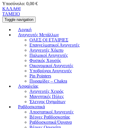
Υποσύνολο:
0,00
€
ΚΑΛΑΘΙ
ΤΑΜΕΙΟ
Toggle navigation
Αρχική
Ανιχνευτές Μετάλλων
ΟΛΕΣ ΟΙ ΕΤΑΙΡΙΕΣ
Επαγγελματικοί Ανιχνευτές
Ανιχνευτές Χόμπυ
Παλμικοί Ανιχνευτές
Φυσικός Χρυσός
Οικονομικοί Ανιχνευτές
Υποβρύχιοι Ανιχνευτές
Pin Pointers
Πυραμίδες – Chakra
Ασφαλείας
Ανιχνευτές Χειρός
Μαγνητικές Πύλες
Έλεγχος Οχημάτων
Ραβδοσκοπικά
Αποστατικοί Ανιχνευτές
Βέργες Ραβδοσκοπίας
Ραβδοσκοπικά Όργανα
Βέργες Οργονίτη