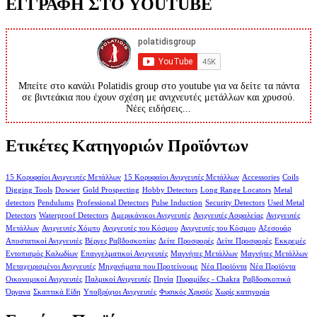
ΕΓΓΡΑΦΗ ΣΤΟ YOUTUBE
Μπείτε στο κανάλι Polatidis group στο youtube για να δείτε τα πάντα
σε βιντεάκια που έχουν σχέση με ανιχνευτές μετάλλων και χρυσού.
Νέες ειδήσεις...
Ετικέτες Κατηγοριών Προϊόντων
15 Κορυφαίοι Ανιχνευτές Μετάλλων
15 Κορυφαίοι Ανιχνευτές Μετάλλων
Accessories
Coils
Digging Tools
Dowser
Gold Prospecting
Hobby Detectors
Long Range Locators
Metal
detectors
Pendulums
Professional Detectors
Pulse Induction
Security Detectors
Used Metal
Detectors
Waterproof Detectors
Αμερικάνικοι Ανιχνευτές
Ανιχνευτές Ασφαλείας
Ανιχνευτές
Μετάλλων
Ανιχνευτές Χόμπυ
Ανιχνευτές του Κόσμου
Ανιχνευτές του Κόσμου
Αξεσουάρ
Αποστατικοί Ανιχνευτές
Βέργες Ραβδοσκοπίας
Δείτε Προσφορές
Δείτε Προσφορές
Εκκρεμές
Εντοπισμός Καλωδίων
Επαγγελματικοί Ανιχνευτές
Μαγνήτες Μετάλλων
Μαγνήτες Μετάλλων
Μεταχειρισμένοι Ανιχνευτές
Μηχανήματα που Προτείνουμε
Νέα Προϊόντα
Νέα Προϊόντα
Οικονομικοί Ανιχνευτές
Παλμικοί Ανιχνευτές
Πηνία
Πυραμίδες - Chakra
Ραβδοσκοπικά
Όργανα
Σκαπτικά Είδη
Υποβρύχιοι Ανιχνευτές
Φυσικός Χρυσός
Χωρίς κατηγορία