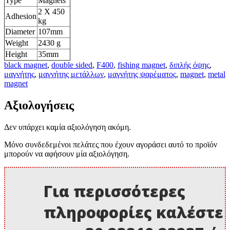
Type
Magnets
2 Χ 450
Adhesion
kg
Diameter
107mm
Weight
2430 g
Height
35mm
black magnet
,
double sided
,
F400
,
fishing magnet
,
διπλής όψης
,
μαγνήτης
,
μαγνήτης μετάλλων
,
μαγνήτης ψαρέματος
,
magnet
,
metal
magnet
Αξιολογήσεις
Δεν υπάρχει καμία αξιολόγηση ακόμη.
Μόνο συνδεδεμένοι πελάτες που έχουν αγοράσει αυτό το προϊόν
μπορούν να αφήσουν μία αξιολόγηση.
Για περισσότερες
πληροφορίες καλέστε