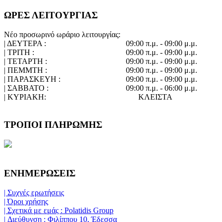
ΩΡΕΣ ΛΕΙΤΟΥΡΓΙΑΣ
Νέο προσωρινό ωράριο λειτουργίας:
| ΔΕΥΤΕΡΑ :
09:00 π.μ. - 09:00 μ.μ.
| ΤΡΙΤΗ :
09:00 π.μ. - 09:00 μ.μ.
| ΤΕΤΑΡΤΗ :
09:00 π.μ. - 09:00 μ.μ.
| ΠΕΜΜΤΗ :
09:00 π.μ. - 09:00 μ.μ.
| ΠΑΡΑΣΚΕΥΗ :
09:00 π.μ. - 09:00 μ.μ.
| ΣΑΒΒΑΤΟ :
09:00 π.μ. - 06:00 μ.μ.
| ΚΥΡΙΑΚΗ:
ΚΛΕΙΣΤΑ
ΤΡΟΠΟΙ ΠΛΗΡΩΜΗΣ
ΕΝΗΜΕΡΩΣΕΙΣ
| Συχνές ερωτήσεις
| Όροι χρήσης
| Σχετικά με εμάς : Polatidis Group
| Διεύθυνση : Φιλίππου 10, Έδεσσα