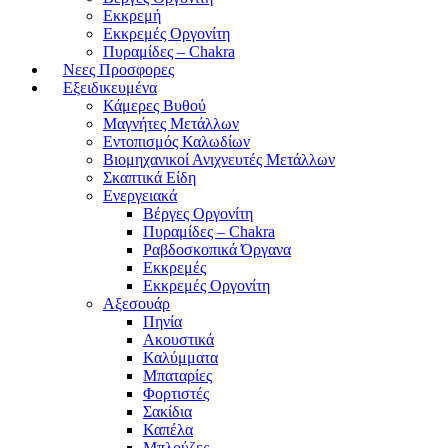
Εκκρεμή
Εκκρεμές Οργονίτη
Πυραμίδες – Chakra
Νεες Προσφορες
Εξειδικευμένα
Κάμερες Βυθού
Μαγνήτες Μετάλλων
Εντοπισμός Καλωδίων
Βιομηχανικοί Ανιχνευτές Μετάλλων
Σκαπτικά Είδη
Ενεργειακά
Βέργες Οργονίτη
Πυραμίδες – Chakra
Ραβδοσκοπικά Όργανα
Εκκρεμές
Εκκρεμές Οργονίτη
Αξεσουάρ
Πηνία
Ακουστικά
Καλύμματα
Μπαταρίες
Φορτιστές
Σακίδια
Καπέλα
Μπλούζες