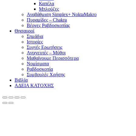
Καπέλα
Μπλούζες
Αναβάθμιση Simplex+ NoktaMakro
Πυραμίδες – Chakra
Βέργες Ραβδοσκοπίας
Θησαυροί
Σημάδια
Ιστορίες
Συχνές Ερωτήσεις
Ανιχνευτές – Μύθοι
Μαθαίνουμε Περισσότερα
Νομίσματα
Ραβδοσκοπία
Συμβουλές Χρήσης
Βιβλία
ΑΔΕΙΑ ΚΑΤΟΧΗΣ