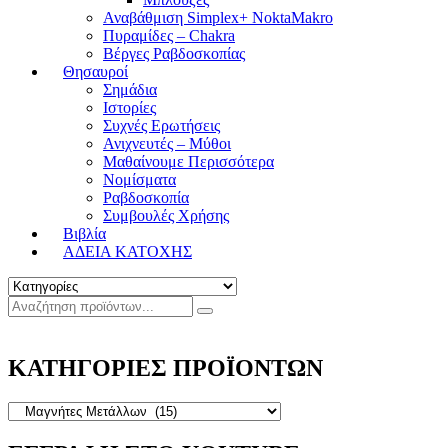
Αναβάθμιση Simplex+ NoktaMakro
Πυραμίδες – Chakra
Βέργες Ραβδοσκοπίας
Θησαυροί
Σημάδια
Ιστορίες
Συχνές Ερωτήσεις
Ανιχνευτές – Μύθοι
Μαθαίνουμε Περισσότερα
Νομίσματα
Ραβδοσκοπία
Συμβουλές Χρήσης
Βιβλία
ΑΔΕΙΑ ΚΑΤΟΧΗΣ
ΚΑΤΗΓΟΡΙΕΣ ΠΡΟΪΟΝΤΩΝ