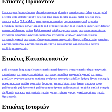
Ετικέτες Προϊόντων
black magnet
bounty hunter
cleansing orgonite
dowsing
dowsing rods
fisher
garrett
gold
detector
gold detector
hobby detector
long range locator
makro
metal detector
metal
detector
nokta
Nokta Makro
okm
orgonite dowsing
orgonite energy rod
orgonite
pendulum
orgonite power
orgonite rod
orgonite rods for gold
teknetics
underwater detector
waterproof detector
whites
Ραβδοσκοπικά
αδιάβροχος ανιχνευτής
ανιχνευτής αποστάσεως
ανιχνευτής ασφαλείας
ανιχνευτής μετάλλων
ανιχνευτής μετάλλων
ανιχνευτής χρυσού
ανιχνευτής χρυσού
ανιχνευτής χόμπυ
αποστατικός ανιχνευτής
βέργες ραβδοσκοπίας
μαγνήτης
μαγνήτης μετάλλων
μαγνήτης ψαρέματος
πηνίο
ραβδοσκοπία
ραβδοσκοπικό όργανο
υποβρύχιος ανιχνευτής
Ετικέτες Κατασκευαστών
gold detectors
long range locators
marks
metal detectors
treasure marks
αθήνα
ανιχνευτές
αποστάσεως
ανιχνευτής αποστάσεως
ανιχνευτής μετάλλων
ανιχνευτής χρυσού
ανιχνευτες
μεταλλων
ανιχνευτες χρυσου
αντάρτες
αντάρτικα
αποκρύψεις
βιβλίο
βράχος
δέντρο
εκκρεμές
εκκρεμοσκοπία
ελλάδα
ερμηνείες
θησαυρός
κομιτατζίδικα
λίρες
λύσεις
ομοιωμα
πηγή
ραβδοσκοπία
ραβδοσκοπικά
ραβδοσκοπικά όργανα
ραβδοσκοπικό
σημάδια
σπηλιά
σταυρός
συμβουλές
τούρκικα
φίδι
φυσικός χρυσός
χάρτης
χελώνα
χρήσης
χρυσά νομίσματα
χρυσές
λίρες
χρυσός
Ετικέτες Ιστοριών