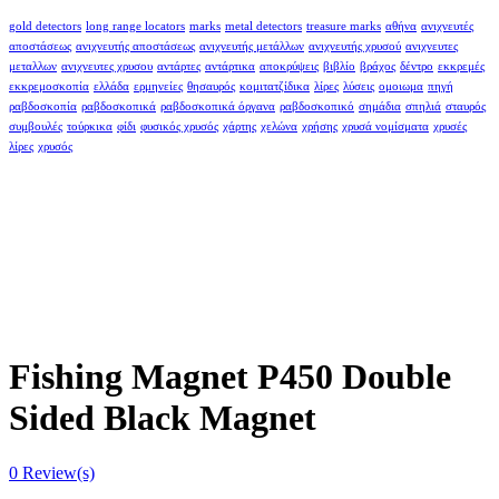
gold detectors
long range locators
marks
metal detectors
treasure marks
αθήνα
ανιχνευτές
αποστάσεως
ανιχνευτής αποστάσεως
ανιχνευτής μετάλλων
ανιχνευτής χρυσού
ανιχνευτες
μεταλλων
ανιχνευτες χρυσου
αντάρτες
αντάρτικα
αποκρύψεις
βιβλίο
βράχος
δέντρο
εκκρεμές
εκκρεμοσκοπία
ελλάδα
ερμηνείες
θησαυρός
κομιτατζίδικα
λίρες
λύσεις
ομοιωμα
πηγή
ραβδοσκοπία
ραβδοσκοπικά
ραβδοσκοπικά όργανα
ραβδοσκοπικό
σημάδια
σπηλιά
σταυρός
συμβουλές
τούρκικα
φίδι
φυσικός χρυσός
χάρτης
χελώνα
χρήσης
χρυσά νομίσματα
χρυσές
λίρες
χρυσός
Fishing Magnet P450 Double
Sided Black Magnet
0
Review(s)