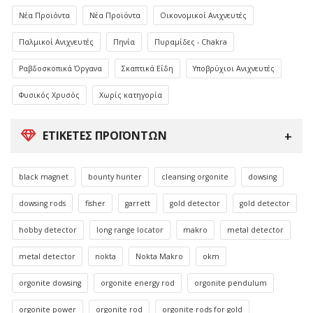
Νέα Προϊόντα
Νέα Προϊόντα
Οικονομικοί Ανιχνευτές
Παλμικοί Ανιχνευτές
Πηνία
Πυραμίδες - Chakra
Ραβδοσκοπικά Όργανα
Σκαπτικά Είδη
Υποβρύχιοι Ανιχνευτές
Φυσικός Χρυσός
Χωρίς κατηγορία
ΕΤΙΚΈΤΕΣ ΠΡΟΪΌΝΤΩΝ
black magnet
bounty hunter
cleansing orgonite
dowsing
dowsing rods
fisher
garrett
gold detector
gold detector
hobby detector
long range locator
makro
metal detector
metal detector
nokta
Nokta Makro
okm
orgonite dowsing
orgonite energy rod
orgonite pendulum
orgonite power
orgonite rod
orgonite rods for gold