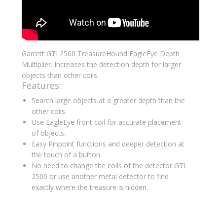
Garrett GTI 2500 TreasureHound EagleEye Depth
Multiplier. Increases the detection depth for larger
objects than other coils.
Features:
Search large objects at a greater depth than the
other coils.
Use EagleEye front coil for accurate placement
of objects.
Easy Pinpoint functions and deeper detection at
the touch of a button.
No need to change the coils of the detector GTI
2500 or use another metal detector to find
exactly where the treasure is hidden.