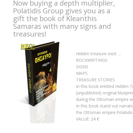
Now buying a depth multiplier,
Polatidis Group gives you as a
gift the book of Kleanthis
Samaras with many signs and
treasures!
Hidden treasure exist …
ROCKWRITINGS
SIGNS
MAPS
TREASURE STORIES
In this book entitled Hidden 
(unpublished) original blueprin
during the Ottoman empire wi
In this book stand out narrativ
the Ottoman empire.Polatidi
VALUE: 24 €