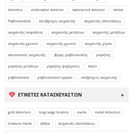
teknetics
underwater detector
waterproof detector
whites
Ραβδοσκοπικά
αδιάβροχος ανιχνευτής
ανιχνευτής αποστάσεως
ανιχνευτής ασφαλείας
ανιχνευτής μετάλλων
ανιχνευτής μετάλλων
ανιχνευτής χρυσού
ανιχνευτής χρυσού
ανιχνευτής χόμπυ
αποστατικός ανιχνευτής
βέργες ραβδοσκοπίας
μαγνήτης
μαγνήτης μετάλλων
μαγνήτης ψαρέματος
πηνίο
ραβδοσκοπία
ραβδοσκοπικό όργανο
υποβρύχιος ανιχνευτής
ΕΤΙΚΈΤΕΣ ΚΑΤΑΣΚΕΥΑΣΤΏΝ
gold detectors
long range locators
marks
metal detectors
treasure marks
αθήνα
ανιχνευτές αποστάσεως