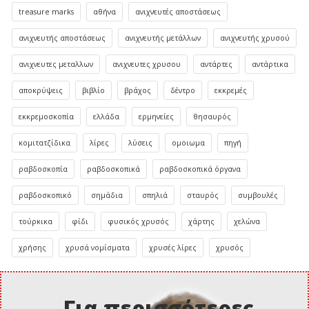
treasure marks
αθήνα
ανιχνευτές αποστάσεως
ανιχνευτής αποστάσεως
ανιχνευτής μετάλλων
ανιχνευτής χρυσού
ανιχνευτες μεταλλων
ανιχνευτες χρυσου
αντάρτες
αντάρτικα
αποκρύψεις
βιβλίο
βράχος
δέντρο
εκκρεμές
εκκρεμοσκοπία
ελλάδα
ερμηνείες
θησαυρός
κομιτατζίδικα
λίρες
λύσεις
ομοιωμα
πηγή
ραβδοσκοπία
ραβδοσκοπικά
ραβδοσκοπικά όργανα
ραβδοσκοπικό
σημάδια
σπηλιά
σταυρός
συμβουλές
τούρκικα
φίδι
φυσικός χρυσός
χάρτης
χελώνα
χρήσης
χρυσά νομίσματα
χρυσές λίρες
χρυσός
Για περισσότερες