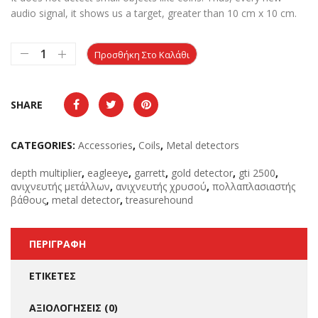
audio signal, it shows us a target, greater than
10 cm x 10 cm.
Προσθήκη Στο Καλάθι
SHARE
CATEGORIES:
Accessories
,
Coils
,
Metal detectors
depth multiplier
,
eagleeye
,
garrett
,
gold detector
,
gti 2500
,
ανιχνευτής μετάλλων
,
ανιχνευτής χρυσού
,
πολλαπλασιαστής
βάθους
,
metal detector
,
treasurehound
ΠΕΡΙΓΡΑΦΉ
ΕΤΙΚΈΤΕΣ
ΑΞΙΟΛΟΓΉΣΕΙΣ (0)