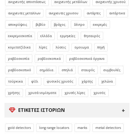
ανιχνευτής αποστάσεως
ανιχνευτής μετάλλων
ανιχνευτής χρυσού
ανιχνευτες μεταλλων
ανιχνευτες χρυσου
αντάρτες
αντάρτικα
αποκρύψεις
βιβλίο
βράχος
δέντρο
εκκρεμές
εκκρεμοσκοπία
ελλάδα
ερμηνείες
θησαυρός
κομιτατζίδικα
λίρες
λύσεις
ομοιωμα
πηγή
ραβδοσκοπία
ραβδοσκοπικά
ραβδοσκοπικά όργανα
ραβδοσκοπικό
σημάδια
σπηλιά
σταυρός
συμβουλές
τούρκικα
φίδι
φυσικός χρυσός
χάρτης
χελώνα
χρήσης
χρυσά νομίσματα
χρυσές λίρες
χρυσός
ΕΤΙΚΈΤΕΣ ΙΣΤΟΡΙΏΝ
gold detectors
long range locators
marks
metal detectors