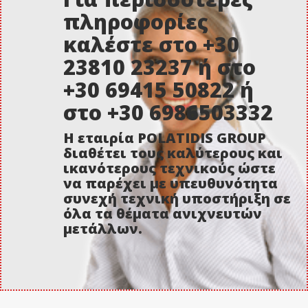
πληροφορίες
καλέστε στο +30
23810 23237 ή στο
+30 69415 50822 ή
στο +30 6986503332
Η εταιρία POLATIDIS GROUP
διαθέτει τους καλύτερους και
ικανότερους τεχνικούς ώστε
να παρέχει με υπευθυνότητα
συνεχή τεχνική υποστήριξη σε
όλα τα θέματα ανιχνευτών
μετάλλων.