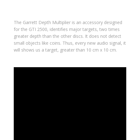
The Garrett Depth Multiplier is an accessory designed
for the GTI 2500, identifies major targets, two times
greater depth than the other discs. It does not detect
small objects like coins. Thus, every new audio signal, it
will shows us a target, greater than 10 cm x 10 cm.