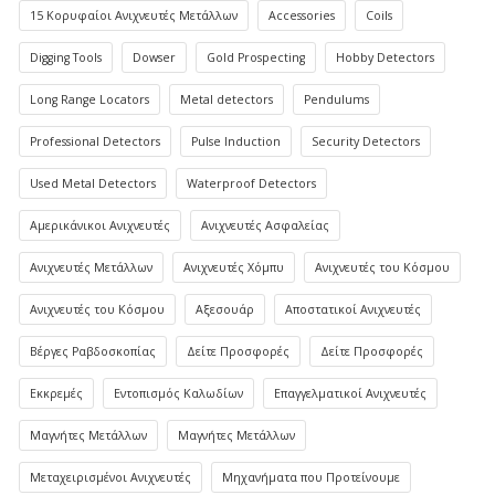
15 Κορυφαίοι Ανιχνευτές Μετάλλων
Accessories
Coils
Digging Tools
Dowser
Gold Prospecting
Hobby Detectors
Long Range Locators
Metal detectors
Pendulums
Professional Detectors
Pulse Induction
Security Detectors
Used Metal Detectors
Waterproof Detectors
Αμερικάνικοι Ανιχνευτές
Ανιχνευτές Ασφαλείας
Ανιχνευτές Μετάλλων
Ανιχνευτές Χόμπυ
Ανιχνευτές του Κόσμου
Ανιχνευτές του Κόσμου
Αξεσουάρ
Αποστατικοί Ανιχνευτές
Βέργες Ραβδοσκοπίας
Δείτε Προσφορές
Δείτε Προσφορές
Εκκρεμές
Εντοπισμός Καλωδίων
Επαγγελματικοί Ανιχνευτές
Μαγνήτες Μετάλλων
Μαγνήτες Μετάλλων
Μεταχειρισμένοι Ανιχνευτές
Μηχανήματα που Προτείνουμε