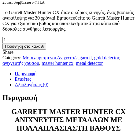
Συμπεριλαμβάνεται ο Φ.Π.Α
Το Garrett Master Hunter CX ήταν ο κύριος κυνηγός, ένας βασιλιάς
ανακάλυψης για 30 χρόνια! Εμπιστευθείτε το Garrett Master Hunter
CX για εξαιρετικό βάθος και αποτελεσματικότητα κάτω από
δύσκολες συνθήκες λειτουργίας.
GARRETT
MASTER
Προσθήκη στο καλάθι
HUNTER
Share
CX
Category:
Μεταχειρισμένοι Ανιχνευτές
garrett
,
gold detector
,
ΑΝΙΧΝΕΥΤΗΣ
ανιχνευτής χρυσού
,
master hunter cx
,
metal detector
ΜΕΤΑΛΛΩΝ
ΜΕΤΑΧΕΙΡΙΣΜΕΝΟΣ
Περιγραφή
ποσότητα
Ετικέτες
Αξιολογήσεις (0)
Περιγραφή
GARRETT MASTER HUNTER CX
ΑΝΙΧΝΕΥΤΗΣ ΜΕΤΑΛΛΩΝ ΜΕ
ΠΟΛΛΑΠΛΑΣΙΑΣΤΗ ΒΑΘΟΥΣ