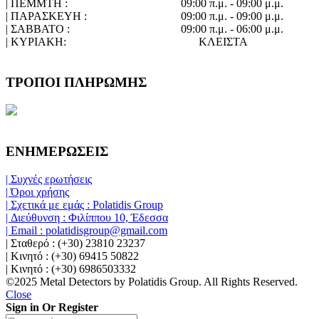
| ΠΕΜΜΤΗ :
09:00 π.μ. - 09:00 μ.μ.
| ΠΑΡΑΣΚΕΥΗ :
09:00 π.μ. - 09:00 μ.μ.
| ΣΑΒΒΑΤΟ :
09:00 π.μ. - 06:00 μ.μ.
| ΚΥΡΙΑΚΗ:
ΚΛΕΙΣΤΑ
ΤΡΟΠΟΙ ΠΛΗΡΩΜΗΣ
ΕΝΗΜΕΡΩΣΕΙΣ
| Συχνές ερωτήσεις
| Όροι χρήσης
| Σχετικά με εμάς : Polatidis Group
| Διεύθυνση : Φιλίππου 10, Έδεσσα
| Email : polatidisgroup@gmail.com
| Σταθερό : (+30) 23810 23237
| Κινητό : (+30) 69415 50822
| Κινητό : (+30) 6986503332
©2025 Metal Detectors by Polatidis Group. All Rights Reserved.
Close
Sign in Or Register