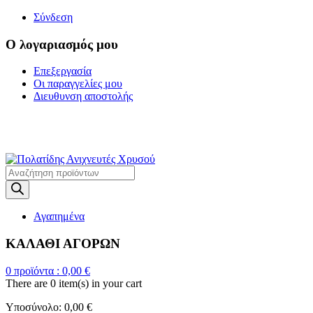
Σύνδεση
Ο λογαριασμός μου
Επεξεργασία
Οι παραγγελίες μου
Διευθυνση αποστολής
Η ΜΕΓΑΛΥΤΕΡΗ
ΓΚΑΜΑ ΑΝΙΧΝΕΥΤΩΝ ΜΕΤΑΛΛΩΝ
Products
search
Αγαπημένα
ΚΑΛΑΘΙ ΑΓΟΡΩΝ
0
προϊόντα :
0,00
€
There are
0 item(s)
in your cart
Υποσύνολο:
0,00
€