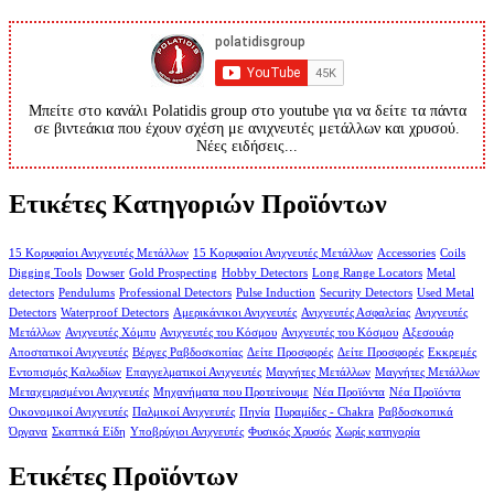
Μπείτε στο κανάλι Polatidis group στο youtube για να δείτε τα πάντα
σε βιντεάκια που έχουν σχέση με ανιχνευτές μετάλλων και χρυσού.
Νέες ειδήσεις...
Ετικέτες Κατηγοριών Προϊόντων
15 Κορυφαίοι Ανιχνευτές Μετάλλων
15 Κορυφαίοι Ανιχνευτές Μετάλλων
Accessories
Coils
Digging Tools
Dowser
Gold Prospecting
Hobby Detectors
Long Range Locators
Metal
detectors
Pendulums
Professional Detectors
Pulse Induction
Security Detectors
Used Metal
Detectors
Waterproof Detectors
Αμερικάνικοι Ανιχνευτές
Ανιχνευτές Ασφαλείας
Ανιχνευτές
Μετάλλων
Ανιχνευτές Χόμπυ
Ανιχνευτές του Κόσμου
Ανιχνευτές του Κόσμου
Αξεσουάρ
Αποστατικοί Ανιχνευτές
Βέργες Ραβδοσκοπίας
Δείτε Προσφορές
Δείτε Προσφορές
Εκκρεμές
Εντοπισμός Καλωδίων
Επαγγελματικοί Ανιχνευτές
Μαγνήτες Μετάλλων
Μαγνήτες Μετάλλων
Μεταχειρισμένοι Ανιχνευτές
Μηχανήματα που Προτείνουμε
Νέα Προϊόντα
Νέα Προϊόντα
Οικονομικοί Ανιχνευτές
Παλμικοί Ανιχνευτές
Πηνία
Πυραμίδες - Chakra
Ραβδοσκοπικά
Όργανα
Σκαπτικά Είδη
Υποβρύχιοι Ανιχνευτές
Φυσικός Χρυσός
Χωρίς κατηγορία
Ετικέτες Προϊόντων