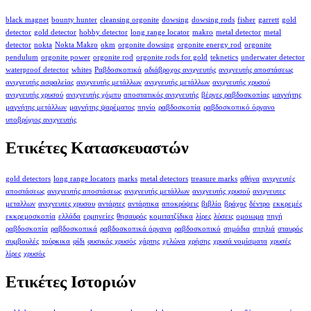
black magnet
bounty hunter
cleansing orgonite
dowsing
dowsing rods
fisher
garrett
gold
detector
gold detector
hobby detector
long range locator
makro
metal detector
metal
detector
nokta
Nokta Makro
okm
orgonite dowsing
orgonite energy rod
orgonite
pendulum
orgonite power
orgonite rod
orgonite rods for gold
teknetics
underwater detector
waterproof detector
whites
Ραβδοσκοπικά
αδιάβροχος ανιχνευτής
ανιχνευτής αποστάσεως
ανιχνευτής ασφαλείας
ανιχνευτής μετάλλων
ανιχνευτής μετάλλων
ανιχνευτής χρυσού
ανιχνευτής χρυσού
ανιχνευτής χόμπυ
αποστατικός ανιχνευτής
βέργες ραβδοσκοπίας
μαγνήτης
μαγνήτης μετάλλων
μαγνήτης ψαρέματος
πηνίο
ραβδοσκοπία
ραβδοσκοπικό όργανο
υποβρύχιος ανιχνευτής
Ετικέτες Κατασκευαστών
gold detectors
long range locators
marks
metal detectors
treasure marks
αθήνα
ανιχνευτές
αποστάσεως
ανιχνευτής αποστάσεως
ανιχνευτής μετάλλων
ανιχνευτής χρυσού
ανιχνευτες
μεταλλων
ανιχνευτες χρυσου
αντάρτες
αντάρτικα
αποκρύψεις
βιβλίο
βράχος
δέντρο
εκκρεμές
εκκρεμοσκοπία
ελλάδα
ερμηνείες
θησαυρός
κομιτατζίδικα
λίρες
λύσεις
ομοιωμα
πηγή
ραβδοσκοπία
ραβδοσκοπικά
ραβδοσκοπικά όργανα
ραβδοσκοπικό
σημάδια
σπηλιά
σταυρός
συμβουλές
τούρκικα
φίδι
φυσικός χρυσός
χάρτης
χελώνα
χρήσης
χρυσά νομίσματα
χρυσές
λίρες
χρυσός
Ετικέτες Ιστοριών