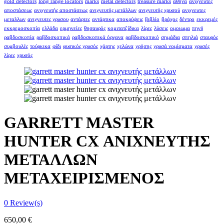
gold detectors
long range locators
marks
metal detectors
treasure marks
αθήνα
ανιχνευτές
αποστάσεως
ανιχνευτής αποστάσεως
ανιχνευτής μετάλλων
ανιχνευτής χρυσού
ανιχνευτες
μεταλλων
ανιχνευτες χρυσου
αντάρτες
αντάρτικα
αποκρύψεις
βιβλίο
βράχος
δέντρο
εκκρεμές
εκκρεμοσκοπία
ελλάδα
ερμηνείες
θησαυρός
κομιτατζίδικα
λίρες
λύσεις
ομοιωμα
πηγή
ραβδοσκοπία
ραβδοσκοπικά
ραβδοσκοπικά όργανα
ραβδοσκοπικό
σημάδια
σπηλιά
σταυρός
συμβουλές
τούρκικα
φίδι
φυσικός χρυσός
χάρτης
χελώνα
χρήσης
χρυσά νομίσματα
χρυσές
λίρες
χρυσός
GARRETT MASTER
HUNTER CX ΑΝΙΧΝΕΥΤΗΣ
ΜΕΤΑΛΛΩΝ
ΜΕΤΑΧΕΙΡΙΣΜΕΝΟΣ
0
Review(s)
650,00
€