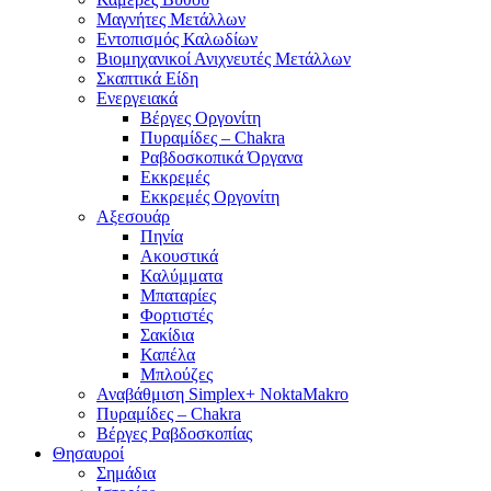
Μαγνήτες Μετάλλων
Εντοπισμός Καλωδίων
Βιομηχανικοί Ανιχνευτές Μετάλλων
Σκαπτικά Είδη
Ενεργειακά
Βέργες Οργονίτη
Πυραμίδες – Chakra
Ραβδοσκοπικά Όργανα
Εκκρεμές
Εκκρεμές Οργονίτη
Αξεσουάρ
Πηνία
Ακουστικά
Καλύμματα
Μπαταρίες
Φορτιστές
Σακίδια
Καπέλα
Μπλούζες
Αναβάθμιση Simplex+ NoktaMakro
Πυραμίδες – Chakra
Βέργες Ραβδοσκοπίας
Θησαυροί
Σημάδια