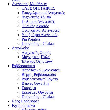
Ανιχνευτές Μετάλλων
ΟΛΕΣ ΟΙ ΕΤΑΙΡΙΕΣ
Επαγγελματικοί Ανιχνευτές
Ανιχνευτές Χόμπυ
Παλμικοί Ανιχνευτές
Φυσικός Χρυσός
Οικονομικοί Ανιχνευτές
Υποβρύχιοι Ανιχνευτές
Pin Pointers
Πυραμίδες – Chakra
Ασφαλείας
Ανιχνευτές Χειρός
Μαγνητικές Πύλες
Έλεγχος Οχημάτων
Ραβδοσκοπικά
Αποστατικοί Ανιχνευτές
Βέργες Ραβδοσκοπίας
Ραβδοσκοπικά Όργανα
Βέργες Οργονίτη
Εκκρεμή
Εκκρεμές Οργονίτη
Πυραμίδες – Chakra
Νεες Προσφορες
Εξειδικευμένα
Κάμερες Βυθού