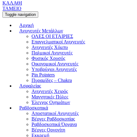
ΚΑΛΑΘΙ
ΤΑΜΕΙΟ
Toggle navigation
Αρχική
Ανιχνευτές Μετάλλων
ΟΛΕΣ ΟΙ ΕΤΑΙΡΙΕΣ
Επαγγελματικοί Ανιχνευτές
Ανιχνευτές Χόμπυ
Παλμικοί Ανιχνευτές
Φυσικός Χρυσός
Οικονομικοί Ανιχνευτές
Υποβρύχιοι Ανιχνευτές
Pin Pointers
Πυραμίδες – Chakra
Ασφαλείας
Ανιχνευτές Χειρός
Μαγνητικές Πύλες
Έλεγχος Οχημάτων
Ραβδοσκοπικά
Αποστατικοί Ανιχνευτές
Βέργες Ραβδοσκοπίας
Ραβδοσκοπικά Όργανα
Βέργες Οργονίτη
Εκκρεμή