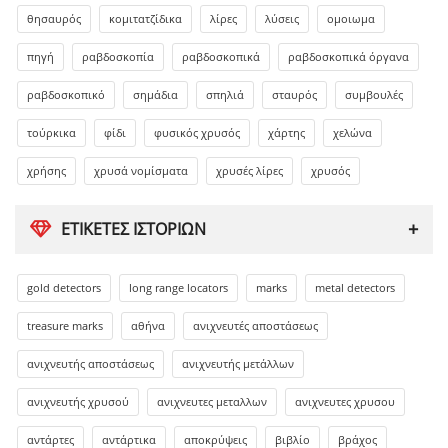
θησαυρός
κομιτατζίδικα
λίρες
λύσεις
ομοιωμα
πηγή
ραβδοσκοπία
ραβδοσκοπικά
ραβδοσκοπικά όργανα
ραβδοσκοπικό
σημάδια
σπηλιά
σταυρός
συμβουλές
τούρκικα
φίδι
φυσικός χρυσός
χάρτης
χελώνα
χρήσης
χρυσά νομίσματα
χρυσές λίρες
χρυσός
ΕΤΙΚΈΤΕΣ ΙΣΤΟΡΙΏΝ
gold detectors
long range locators
marks
metal detectors
treasure marks
αθήνα
ανιχνευτές αποστάσεως
ανιχνευτής αποστάσεως
ανιχνευτής μετάλλων
ανιχνευτής χρυσού
ανιχνευτες μεταλλων
ανιχνευτες χρυσου
αντάρτες
αντάρτικα
αποκρύψεις
βιβλίο
βράχος