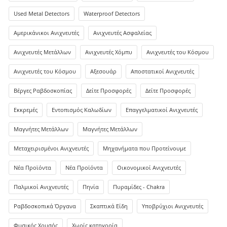
Used Metal Detectors
Waterproof Detectors
Αμερικάνικοι Ανιχνευτές
Ανιχνευτές Ασφαλείας
Ανιχνευτές Μετάλλων
Ανιχνευτές Χόμπυ
Ανιχνευτές του Κόσμου
Ανιχνευτές του Κόσμου
Αξεσουάρ
Αποστατικοί Ανιχνευτές
Βέργες Ραβδοσκοπίας
Δείτε Προσφορές
Δείτε Προσφορές
Εκκρεμές
Εντοπισμός Καλωδίων
Επαγγελματικοί Ανιχνευτές
Μαγνήτες Μετάλλων
Μαγνήτες Μετάλλων
Μεταχειρισμένοι Ανιχνευτές
Μηχανήματα που Προτείνουμε
Νέα Προϊόντα
Νέα Προϊόντα
Οικονομικοί Ανιχνευτές
Παλμικοί Ανιχνευτές
Πηνία
Πυραμίδες - Chakra
Ραβδοσκοπικά Όργανα
Σκαπτικά Είδη
Υποβρύχιοι Ανιχνευτές
Φυσικός Χρυσός
Χωρίς κατηγορία