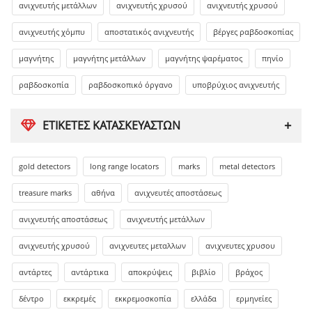
ανιχνευτής μετάλλων
ανιχνευτής χρυσού
ανιχνευτής χρυσού
ανιχνευτής χόμπυ
αποστατικός ανιχνευτής
βέργες ραβδοσκοπίας
μαγνήτης
μαγνήτης μετάλλων
μαγνήτης ψαρέματος
πηνίο
ραβδοσκοπία
ραβδοσκοπικό όργανο
υποβρύχιος ανιχνευτής
ΕΤΙΚΈΤΕΣ ΚΑΤΑΣΚΕΥΑΣΤΏΝ
gold detectors
long range locators
marks
metal detectors
treasure marks
αθήνα
ανιχνευτές αποστάσεως
ανιχνευτής αποστάσεως
ανιχνευτής μετάλλων
ανιχνευτής χρυσού
ανιχνευτες μεταλλων
ανιχνευτες χρυσου
αντάρτες
αντάρτικα
αποκρύψεις
βιβλίο
βράχος
δέντρο
εκκρεμές
εκκρεμοσκοπία
ελλάδα
ερμηνείες