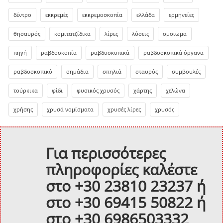
δέντρο
εκκρεμές
εκκρεμοσκοπία
ελλάδα
ερμηνείες
θησαυρός
κομιτατζίδικα
λίρες
λύσεις
ομοιωμα
πηγή
ραβδοσκοπία
ραβδοσκοπικά
ραβδοσκοπικά όργανα
ραβδοσκοπικό
σημάδια
σπηλιά
σταυρός
συμβουλές
τούρκικα
φίδι
φυσικός χρυσός
χάρτης
χελώνα
χρήσης
χρυσά νομίσματα
χρυσές λίρες
χρυσός
Για περισσότερες
πληροφορίες καλέστε
στο +30 23810 23237 ή
στο +30 69415 50822 ή
στο +30 6986503332