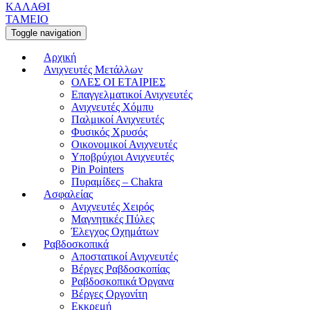
ΚΑΛΑΘΙ
ΤΑΜΕΙΟ
Toggle navigation
Αρχική
Ανιχνευτές Μετάλλων
ΟΛΕΣ ΟΙ ΕΤΑΙΡΙΕΣ
Επαγγελματικοί Ανιχνευτές
Ανιχνευτές Χόμπυ
Παλμικοί Ανιχνευτές
Φυσικός Χρυσός
Οικονομικοί Ανιχνευτές
Υποβρύχιοι Ανιχνευτές
Pin Pointers
Πυραμίδες – Chakra
Ασφαλείας
Ανιχνευτές Χειρός
Μαγνητικές Πύλες
Έλεγχος Οχημάτων
Ραβδοσκοπικά
Αποστατικοί Ανιχνευτές
Βέργες Ραβδοσκοπίας
Ραβδοσκοπικά Όργανα
Βέργες Οργονίτη
Εκκρεμή