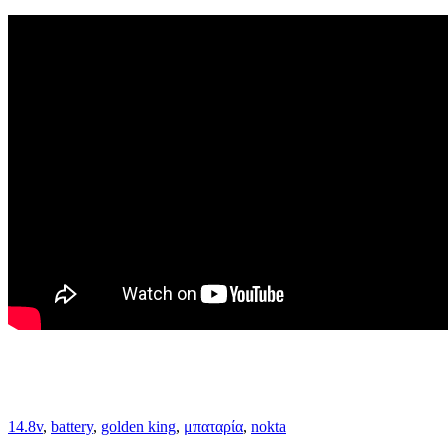
14.8v
,
battery
,
golden king
,
μπαταρία
,
nokta