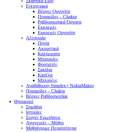
Σκαπτικά Είδη
Ενεργειακά
Βέργες Οργονίτη
Πυραμίδες – Chakra
Ραβδοσκοπικά Όργανα
Εκκρεμές
Εκκρεμές Οργονίτη
Αξεσουάρ
Πηνία
Ακουστικά
Καλύμματα
Μπαταρίες
Φορτιστές
Σακίδια
Καπέλα
Μπλούζες
Αναβάθμιση Simplex+ NoktaMakro
Πυραμίδες – Chakra
Βέργες Ραβδοσκοπίας
Θησαυροί
Σημάδια
Ιστορίες
Συχνές Ερωτήσεις
Ανιχνευτές – Μύθοι
Μαθαίνουμε Περισσότερα