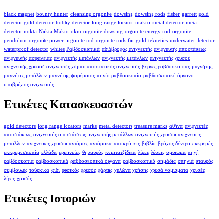
black magnet
bounty hunter
cleansing orgonite
dowsing
dowsing rods
fisher
garrett
gold
detector
gold detector
hobby detector
long range locator
makro
metal detector
metal
detector
nokta
Nokta Makro
okm
orgonite dowsing
orgonite energy rod
orgonite
pendulum
orgonite power
orgonite rod
orgonite rods for gold
teknetics
underwater detector
waterproof detector
whites
Ραβδοσκοπικά
αδιάβροχος ανιχνευτής
ανιχνευτής αποστάσεως
ανιχνευτής ασφαλείας
ανιχνευτής μετάλλων
ανιχνευτής μετάλλων
ανιχνευτής χρυσού
ανιχνευτής χρυσού
ανιχνευτής χόμπυ
αποστατικός ανιχνευτής
βέργες ραβδοσκοπίας
μαγνήτης
μαγνήτης μετάλλων
μαγνήτης ψαρέματος
πηνίο
ραβδοσκοπία
ραβδοσκοπικό όργανο
υποβρύχιος ανιχνευτής
Ετικέτες Κατασκευαστών
gold detectors
long range locators
marks
metal detectors
treasure marks
αθήνα
ανιχνευτές
αποστάσεως
ανιχνευτής αποστάσεως
ανιχνευτής μετάλλων
ανιχνευτής χρυσού
ανιχνευτες
μεταλλων
ανιχνευτες χρυσου
αντάρτες
αντάρτικα
αποκρύψεις
βιβλίο
βράχος
δέντρο
εκκρεμές
εκκρεμοσκοπία
ελλάδα
ερμηνείες
θησαυρός
κομιτατζίδικα
λίρες
λύσεις
ομοιωμα
πηγή
ραβδοσκοπία
ραβδοσκοπικά
ραβδοσκοπικά όργανα
ραβδοσκοπικό
σημάδια
σπηλιά
σταυρός
συμβουλές
τούρκικα
φίδι
φυσικός χρυσός
χάρτης
χελώνα
χρήσης
χρυσά νομίσματα
χρυσές
λίρες
χρυσός
Ετικέτες Ιστοριών