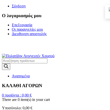
Σύνδεση
Ο λογαριασμός μου
Επεξεργασία
Οι παραγγελίες μου
Διευθυνση αποστολής
Η ΜΕΓΑΛΥΤΕΡΗ
ΓΚΑΜΑ ΑΝΙΧΝΕΥΤΩΝ ΜΕΤΑΛΛΩΝ
Products
search
Αγαπημένα
ΚΑΛΑΘΙ ΑΓΟΡΩΝ
0
προϊόντα :
0,00
€
There are
0 item(s)
in your cart
Υποσύνολο:
0,00
€