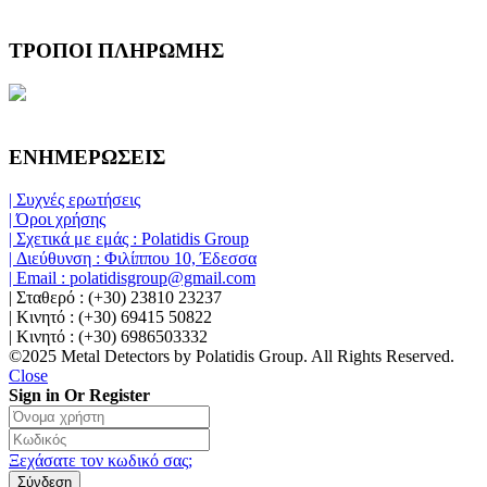
ΤΡΟΠΟΙ ΠΛΗΡΩΜΗΣ
ΕΝΗΜΕΡΩΣΕΙΣ
| Συχνές ερωτήσεις
| Όροι χρήσης
| Σχετικά με εμάς : Polatidis Group
| Διεύθυνση : Φιλίππου 10, Έδεσσα
| Email : polatidisgroup@gmail.com
| Σταθερό : (+30) 23810 23237
| Κινητό : (+30) 69415 50822
| Κινητό : (+30) 6986503332
©2025 Metal Detectors by Polatidis Group. All Rights Reserved.
Close
Sign in Or Register
Ξεχάσατε τον κωδικό σας;