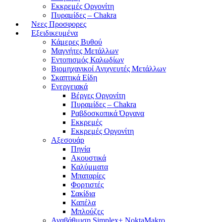
Εκκρεμές Οργονίτη
Πυραμίδες – Chakra
Νεες Προσφορες
Εξειδικευμένα
Κάμερες Βυθού
Μαγνήτες Μετάλλων
Εντοπισμός Καλωδίων
Βιομηχανικοί Ανιχνευτές Μετάλλων
Σκαπτικά Είδη
Ενεργειακά
Βέργες Οργονίτη
Πυραμίδες – Chakra
Ραβδοσκοπικά Όργανα
Εκκρεμές
Εκκρεμές Οργονίτη
Αξεσουάρ
Πηνία
Ακουστικά
Καλύμματα
Μπαταρίες
Φορτιστές
Σακίδια
Καπέλα
Μπλούζες
Αναβάθμιση Simplex+ NoktaMakro