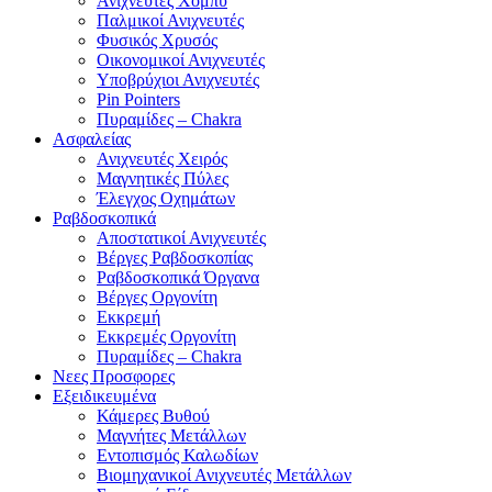
Ανιχνευτές Χόμπυ
Παλμικοί Ανιχνευτές
Φυσικός Χρυσός
Οικονομικοί Ανιχνευτές
Υποβρύχιοι Ανιχνευτές
Pin Pointers
Πυραμίδες – Chakra
Ασφαλείας
Ανιχνευτές Χειρός
Μαγνητικές Πύλες
Έλεγχος Οχημάτων
Ραβδοσκοπικά
Αποστατικοί Ανιχνευτές
Βέργες Ραβδοσκοπίας
Ραβδοσκοπικά Όργανα
Βέργες Οργονίτη
Εκκρεμή
Εκκρεμές Οργονίτη
Πυραμίδες – Chakra
Νεες Προσφορες
Εξειδικευμένα
Κάμερες Βυθού
Μαγνήτες Μετάλλων
Εντοπισμός Καλωδίων
Βιομηχανικοί Ανιχνευτές Μετάλλων