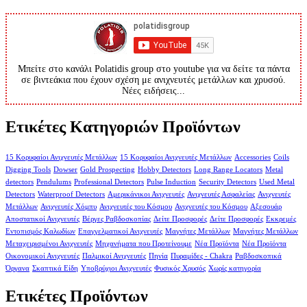
Μπείτε στο κανάλι Polatidis group στο youtube για να δείτε τα πάντα
σε βιντεάκια που έχουν σχέση με ανιχνευτές μετάλλων και χρυσού.
Νέες ειδήσεις...
Ετικέτες Κατηγοριών Προϊόντων
15 Κορυφαίοι Ανιχνευτές Μετάλλων
15 Κορυφαίοι Ανιχνευτές Μετάλλων
Accessories
Coils
Digging Tools
Dowser
Gold Prospecting
Hobby Detectors
Long Range Locators
Metal
detectors
Pendulums
Professional Detectors
Pulse Induction
Security Detectors
Used Metal
Detectors
Waterproof Detectors
Αμερικάνικοι Ανιχνευτές
Ανιχνευτές Ασφαλείας
Ανιχνευτές
Μετάλλων
Ανιχνευτές Χόμπυ
Ανιχνευτές του Κόσμου
Ανιχνευτές του Κόσμου
Αξεσουάρ
Αποστατικοί Ανιχνευτές
Βέργες Ραβδοσκοπίας
Δείτε Προσφορές
Δείτε Προσφορές
Εκκρεμές
Εντοπισμός Καλωδίων
Επαγγελματικοί Ανιχνευτές
Μαγνήτες Μετάλλων
Μαγνήτες Μετάλλων
Μεταχειρισμένοι Ανιχνευτές
Μηχανήματα που Προτείνουμε
Νέα Προϊόντα
Νέα Προϊόντα
Οικονομικοί Ανιχνευτές
Παλμικοί Ανιχνευτές
Πηνία
Πυραμίδες - Chakra
Ραβδοσκοπικά
Όργανα
Σκαπτικά Είδη
Υποβρύχιοι Ανιχνευτές
Φυσικός Χρυσός
Χωρίς κατηγορία
Ετικέτες Προϊόντων