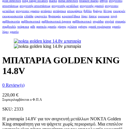
gold detectors
long range locators
marks
metal detectors
treasure marks
αθήνα
ανιχνευτές
αποστάσεως
ανιχνευτής αποστάσεως
ανιχνευτής μετάλλων
ανιχνευτής χρυσού
ανιχνευτες
μεταλλων
ανιχνευτες χρυσου
αντάρτες
αντάρτικα
αποκρύψεις
βιβλίο
βράχος
δέντρο
εκκρεμές
εκκρεμοσκοπία
ελλάδα
ερμηνείες
θησαυρός
κομιτατζίδικα
λίρες
λύσεις
ομοιωμα
πηγή
ραβδοσκοπία
ραβδοσκοπικά
ραβδοσκοπικά όργανα
ραβδοσκοπικό
σημάδια
σπηλιά
σταυρός
συμβουλές
τούρκικα
φίδι
φυσικός χρυσός
χάρτης
χελώνα
χρήσης
χρυσά νομίσματα
χρυσές
λίρες
χρυσός
ΜΠΑΤΑΡΙΑ GOLDEN KING
14.8V
0
Review(s)
220,00
€
Συμπεριλαμβάνεται ο Φ.Π.Α
SKU:
2333
Η μπαταρία 14.8V για τον ανιχνευτή μετάλλων NOKTA Golden
King απαραίτητη για να ψάχνετε χωρίς περιορισμό. Μια επιπλέον