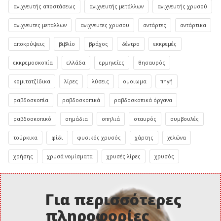
ανιχνευτής αποστάσεως
ανιχνευτής μετάλλων
ανιχνευτής χρυσού
ανιχνευτες μεταλλων
ανιχνευτες χρυσου
αντάρτες
αντάρτικα
αποκρύψεις
βιβλίο
βράχος
δέντρο
εκκρεμές
εκκρεμοσκοπία
ελλάδα
ερμηνείες
θησαυρός
κομιτατζίδικα
λίρες
λύσεις
ομοιωμα
πηγή
ραβδοσκοπία
ραβδοσκοπικά
ραβδοσκοπικά όργανα
ραβδοσκοπικό
σημάδια
σπηλιά
σταυρός
συμβουλές
τούρκικα
φίδι
φυσικός χρυσός
χάρτης
χελώνα
χρήσης
χρυσά νομίσματα
χρυσές λίρες
χρυσός
Για περισσότερες
πληροφορίες