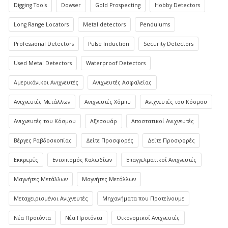
Digging Tools
Dowser
Gold Prospecting
Hobby Detectors
Long Range Locators
Metal detectors
Pendulums
Professional Detectors
Pulse Induction
Security Detectors
Used Metal Detectors
Waterproof Detectors
Αμερικάνικοι Ανιχνευτές
Ανιχνευτές Ασφαλείας
Ανιχνευτές Μετάλλων
Ανιχνευτές Χόμπυ
Ανιχνευτές του Κόσμου
Ανιχνευτές του Κόσμου
Αξεσουάρ
Αποστατικοί Ανιχνευτές
Βέργες Ραβδοσκοπίας
Δείτε Προσφορές
Δείτε Προσφορές
Εκκρεμές
Εντοπισμός Καλωδίων
Επαγγελματικοί Ανιχνευτές
Μαγνήτες Μετάλλων
Μαγνήτες Μετάλλων
Μεταχειρισμένοι Ανιχνευτές
Μηχανήματα που Προτείνουμε
Νέα Προϊόντα
Νέα Προϊόντα
Οικονομικοί Ανιχνευτές