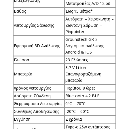
Επεξεργαστής
Μετατροπέας A/D 12 bit
Βάθος
Έως 15 μέτρα*
Αυτόματη – Χειροκίνητη –
Λειτουργίες Σάρωσης
Ζωντανή Σάρωση –
Pinpointer
Groundtech GR-3
Εφαρμογή 3D Ανάλυσης
Λογισμικό ανάλυσης
Android & IOS
Γλώσσα
23 Γλώσσες
3,7 V Li-ion
Μπαταρία
Επαναφορτιζόμενη
μπαταρία
Χρόνος Λειτουργίας
Περίπου 8 ώρες
Ασύρματη Σύνδεση
Bluetooth 4.2 BLE
Θερμοκρασία Λειτουργίας
0°C – 70°C
Συνθήκες Αποθήκευσης
-20°C – 60°C
Εγγύηση
2 χρόνια
Type-c 25w αντάπτορας