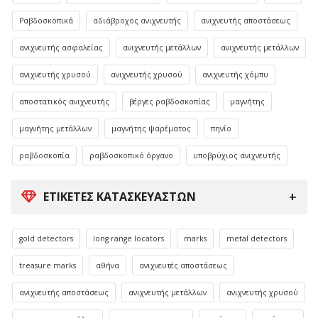
Ραβδοσκοπικά
αδιάβροχος ανιχνευτής
ανιχνευτής αποστάσεως
ανιχνευτής ασφαλείας
ανιχνευτής μετάλλων
ανιχνευτής μετάλλων
ανιχνευτής χρυσού
ανιχνευτής χρυσού
ανιχνευτής χόμπυ
αποστατικός ανιχνευτής
βέργες ραβδοσκοπίας
μαγνήτης
μαγνήτης μετάλλων
μαγνήτης ψαρέματος
πηνίο
ραβδοσκοπία
ραβδοσκοπικό όργανο
υποβρύχιος ανιχνευτής
ΕΤΙΚΈΤΕΣ ΚΑΤΑΣΚΕΥΑΣΤΏΝ
gold detectors
long range locators
marks
metal detectors
treasure marks
αθήνα
ανιχνευτές αποστάσεως
ανιχνευτής αποστάσεως
ανιχνευτής μετάλλων
ανιχνευτής χρυσού