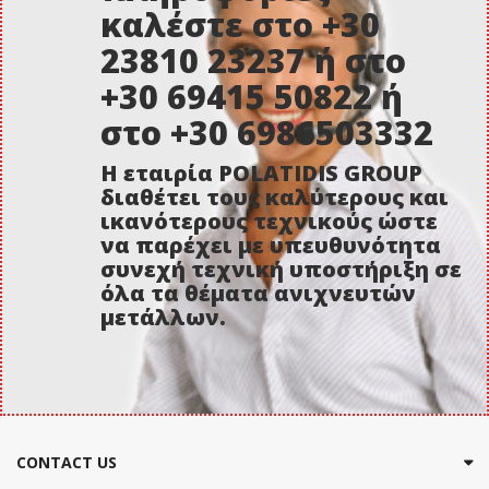
καλέστε στο +30
23810 23237 ή στο
+30 69415 50822 ή
στο +30 6986503332
Η εταιρία POLATIDIS GROUP
διαθέτει τους καλύτερους και
ικανότερους τεχνικούς ώστε
να παρέχει με υπευθυνότητα
συνεχή τεχνική υποστήριξη σε
όλα τα θέματα ανιχνευτών
μετάλλων.
CONTACT US