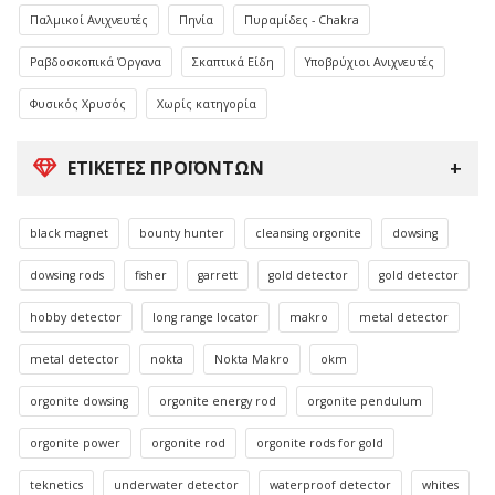
Παλμικοί Ανιχνευτές
Πηνία
Πυραμίδες - Chakra
Ραβδοσκοπικά Όργανα
Σκαπτικά Είδη
Υποβρύχιοι Ανιχνευτές
Φυσικός Χρυσός
Χωρίς κατηγορία
ΕΤΙΚΈΤΕΣ ΠΡΟΪΌΝΤΩΝ
black magnet
bounty hunter
cleansing orgonite
dowsing
dowsing rods
fisher
garrett
gold detector
gold detector
hobby detector
long range locator
makro
metal detector
metal detector
nokta
Nokta Makro
okm
orgonite dowsing
orgonite energy rod
orgonite pendulum
orgonite power
orgonite rod
orgonite rods for gold
teknetics
underwater detector
waterproof detector
whites