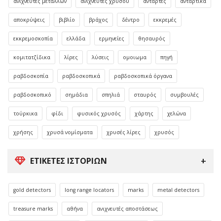
ανιχνευτες μεταλλων
ανιχνευτες χρυσου
αντάρτες
αντάρτικα
αποκρύψεις
βιβλίο
βράχος
δέντρο
εκκρεμές
εκκρεμοσκοπία
ελλάδα
ερμηνείες
θησαυρός
κομιτατζίδικα
λίρες
λύσεις
ομοιωμα
πηγή
ραβδοσκοπία
ραβδοσκοπικά
ραβδοσκοπικά όργανα
ραβδοσκοπικό
σημάδια
σπηλιά
σταυρός
συμβουλές
τούρκικα
φίδι
φυσικός χρυσός
χάρτης
χελώνα
χρήσης
χρυσά νομίσματα
χρυσές λίρες
χρυσός
ΕΤΙΚΈΤΕΣ ΙΣΤΟΡΙΏΝ
gold detectors
long range locators
marks
metal detectors
treasure marks
αθήνα
ανιχνευτές αποστάσεως