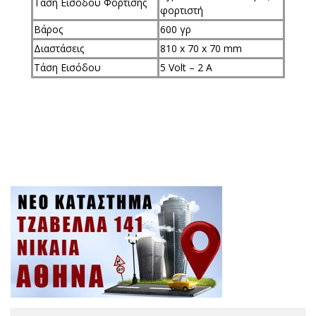
Τάση Εισόδου Φόρτισης
φορτιστή
Βάρος
600 γρ
Διαστάσεις
810 x 70 x 70 mm
Τάση Εισόδου
5 Volt – 2 A