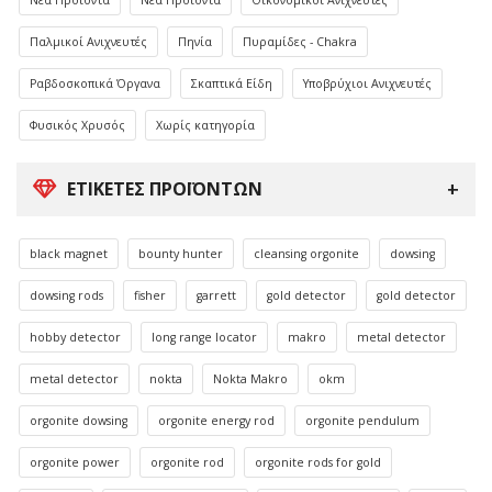
Παλμικοί Ανιχνευτές
Πηνία
Πυραμίδες - Chakra
Ραβδοσκοπικά Όργανα
Σκαπτικά Είδη
Υποβρύχιοι Ανιχνευτές
Φυσικός Χρυσός
Χωρίς κατηγορία
ΕΤΙΚΈΤΕΣ ΠΡΟΪΌΝΤΩΝ
black magnet
bounty hunter
cleansing orgonite
dowsing
dowsing rods
fisher
garrett
gold detector
gold detector
hobby detector
long range locator
makro
metal detector
metal detector
nokta
Nokta Makro
okm
orgonite dowsing
orgonite energy rod
orgonite pendulum
orgonite power
orgonite rod
orgonite rods for gold