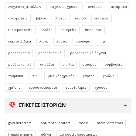
ανιχνευτες μεταλλων
ανιχνευτες χρυσου
αντάρτες
αντάρτικα
αποκρύψεις
βιβλίο
βράχος
δέντρο
εκκρεμές
εκκρεμοσκοπία
ελλάδα
ερμηνείες
θησαυρός
κομιτατζίδικα
λίρες
λύσεις
ομοιωμα
πηγή
ραβδοσκοπία
ραβδοσκοπικά
ραβδοσκοπικά όργανα
ραβδοσκοπικό
σημάδια
σπηλιά
σταυρός
συμβουλές
τούρκικα
φίδι
φυσικός χρυσός
χάρτης
χελώνα
χρήσης
χρυσά νομίσματα
χρυσές λίρες
χρυσός
ΕΤΙΚΈΤΕΣ ΙΣΤΟΡΙΏΝ
gold detectors
long range locators
marks
metal detectors
treasure marks
αθήνα
ανιχνευτές αποστάσεως