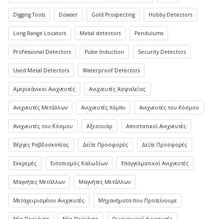
Digging Tools
Dowser
Gold Prospecting
Hobby Detectors
Long Range Locators
Metal detectors
Pendulums
Professional Detectors
Pulse Induction
Security Detectors
Used Metal Detectors
Waterproof Detectors
Αμερικάνικοι Ανιχνευτές
Ανιχνευτές Ασφαλείας
Ανιχνευτές Μετάλλων
Ανιχνευτές Χόμπυ
Ανιχνευτές του Κόσμου
Ανιχνευτές του Κόσμου
Αξεσουάρ
Αποστατικοί Ανιχνευτές
Βέργες Ραβδοσκοπίας
Δείτε Προσφορές
Δείτε Προσφορές
Εκκρεμές
Εντοπισμός Καλωδίων
Επαγγελματικοί Ανιχνευτές
Μαγνήτες Μετάλλων
Μαγνήτες Μετάλλων
Μεταχειρισμένοι Ανιχνευτές
Μηχανήματα που Προτείνουμε
Νέα Προϊόντα
Νέα Προϊόντα
Οικονομικοί Ανιχνευτές