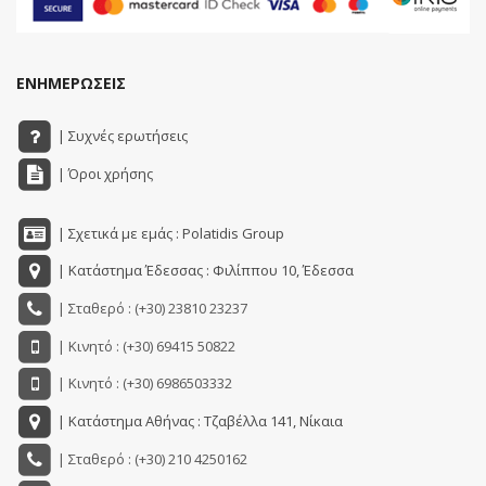
ΕΝΗΜΕΡΩΣΕΙΣ
| Συχνές ερωτήσεις
| Όροι χρήσης
| Σχετικά με εμάς : Polatidis Group
| Κατάστημα Έδεσσας : Φιλίππου 10, Έδεσσα
| Σταθερό : (+30) 23810 23237
| Κινητό : (+30) 69415 50822
| Κινητό : (+30) 6986503332
| Κατάστημα Αθήνας : Τζαβέλλα 141, Νίκαια
| Σταθερό : (+30) 210 4250162