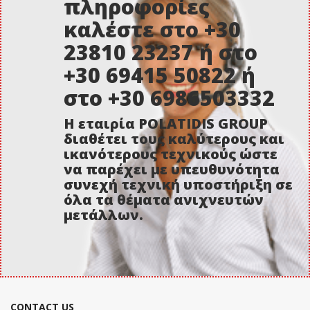
πληροφορίες
καλέστε στο +30
23810 23237 ή στο
+30 69415 50822 ή
στο +30 6986503332
Η εταιρία POLATIDIS GROUP
διαθέτει τους καλύτερους και
ικανότερους τεχνικούς ώστε
να παρέχει με υπευθυνότητα
συνεχή τεχνική υποστήριξη σε
όλα τα θέματα ανιχνευτών
μετάλλων.
CONTACT US