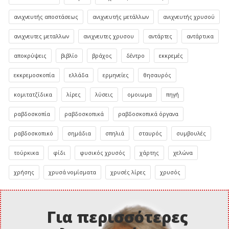
ανιχνευτής αποστάσεως
ανιχνευτής μετάλλων
ανιχνευτής χρυσού
ανιχνευτες μεταλλων
ανιχνευτες χρυσου
αντάρτες
αντάρτικα
αποκρύψεις
βιβλίο
βράχος
δέντρο
εκκρεμές
εκκρεμοσκοπία
ελλάδα
ερμηνείες
θησαυρός
κομιτατζίδικα
λίρες
λύσεις
ομοιωμα
πηγή
ραβδοσκοπία
ραβδοσκοπικά
ραβδοσκοπικά όργανα
ραβδοσκοπικό
σημάδια
σπηλιά
σταυρός
συμβουλές
τούρκικα
φίδι
φυσικός χρυσός
χάρτης
χελώνα
χρήσης
χρυσά νομίσματα
χρυσές λίρες
χρυσός
Για περισσότερες