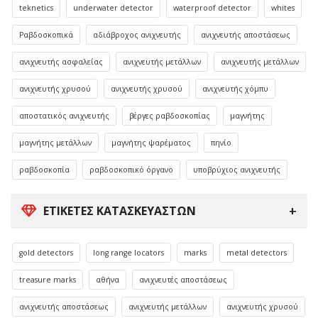
teknetics
underwater detector
waterproof detector
whites
Ραβδοσκοπικά
αδιάβροχος ανιχνευτής
ανιχνευτής αποστάσεως
ανιχνευτής ασφαλείας
ανιχνευτής μετάλλων
ανιχνευτής μετάλλων
ανιχνευτής χρυσού
ανιχνευτής χρυσού
ανιχνευτής χόμπυ
αποστατικός ανιχνευτής
βέργες ραβδοσκοπίας
μαγνήτης
μαγνήτης μετάλλων
μαγνήτης ψαρέματος
πηνίο
ραβδοσκοπία
ραβδοσκοπικό όργανο
υποβρύχιος ανιχνευτής
ΕΤΙΚΈΤΕΣ ΚΑΤΑΣΚΕΥΑΣΤΏΝ
gold detectors
long range locators
marks
metal detectors
treasure marks
αθήνα
ανιχνευτές αποστάσεως
ανιχνευτής αποστάσεως
ανιχνευτής μετάλλων
ανιχνευτής χρυσού