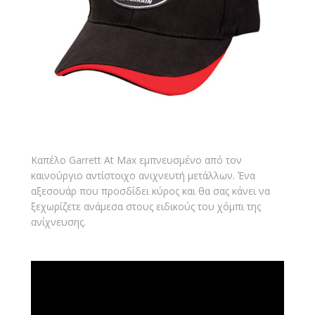
Καπέλο Garrett At Max εμπνευσμένο από τον
καινούργιο αντίστοιχο ανιχνευτή μετάλλων. Ένα
αξεσουάρ που προσδίδει κύρος και θα σας κάνει να
ξεχωρίζετε ανάμεσα στους ειδικούς του χόμπι της
ανίχνευσης.