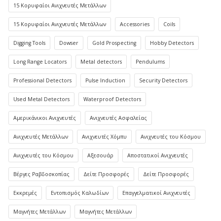
15 Κορυφαίοι Ανιχνευτές Μετάλλων
15 Κορυφαίοι Ανιχνευτές Μετάλλων
Accessories
Coils
Digging Tools
Dowser
Gold Prospecting
Hobby Detectors
Long Range Locators
Metal detectors
Pendulums
Professional Detectors
Pulse Induction
Security Detectors
Used Metal Detectors
Waterproof Detectors
Αμερικάνικοι Ανιχνευτές
Ανιχνευτές Ασφαλείας
Ανιχνευτές Μετάλλων
Ανιχνευτές Χόμπυ
Ανιχνευτές του Κόσμου
Ανιχνευτές του Κόσμου
Αξεσουάρ
Αποστατικοί Ανιχνευτές
Βέργες Ραβδοσκοπίας
Δείτε Προσφορές
Δείτε Προσφορές
Εκκρεμές
Εντοπισμός Καλωδίων
Επαγγελματικοί Ανιχνευτές
Μαγνήτες Μετάλλων
Μαγνήτες Μετάλλων