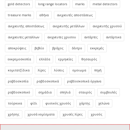
gold detectors
long range locators
marks
metal detectors
treasure marks
αθήνα
ανιχνευτές αποστάσεως
ανιχνευτής αποστάσεως
ανιχνευτής μετάλλων
ανιχνευτής χρυσού
ανιχνευτες μεταλλων
ανιχνευτες χρυσου
αντάρτες
αντάρτικα
αποκρύψεις
βιβλίο
βράχος
δέντρο
εκκρεμές
εκκρεμοσκοπία
ελλάδα
ερμηνείες
θησαυρός
κομιτατζίδικα
λίρες
λύσεις
ομοιωμα
πηγή
ραβδοσκοπία
ραβδοσκοπικά
ραβδοσκοπικά όργανα
ραβδοσκοπικό
σημάδια
σπηλιά
σταυρός
συμβουλές
τούρκικα
φίδι
φυσικός χρυσός
χάρτης
χελώνα
χρήσης
χρυσά νομίσματα
χρυσές λίρες
χρυσός