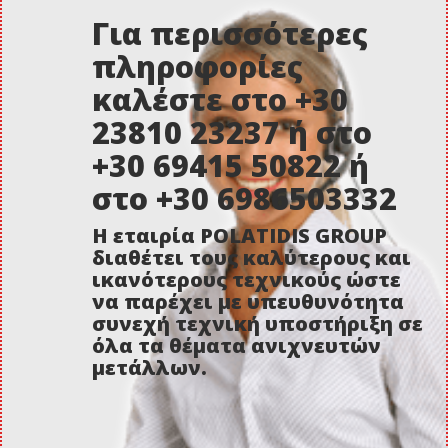
Για περισσότερες
πληροφορίες
καλέστε στο +30
23810 23237 ή στο
+30 69415 50822 ή
στο +30 6986503332
Η εταιρία POLATIDIS GROUP
διαθέτει τους καλύτερους και
ικανότερους τεχνικούς ώστε
να παρέχει με υπευθυνότητα
συνεχή τεχνική υποστήριξη σε
όλα τα θέματα ανιχνευτών
μετάλλων.