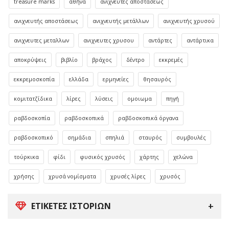
treasure marks
αθήνα
ανιχνευτές αποστάσεως
ανιχνευτής αποστάσεως
ανιχνευτής μετάλλων
ανιχνευτής χρυσού
ανιχνευτες μεταλλων
ανιχνευτες χρυσου
αντάρτες
αντάρτικα
αποκρύψεις
βιβλίο
βράχος
δέντρο
εκκρεμές
εκκρεμοσκοπία
ελλάδα
ερμηνείες
θησαυρός
κομιτατζίδικα
λίρες
λύσεις
ομοιωμα
πηγή
ραβδοσκοπία
ραβδοσκοπικά
ραβδοσκοπικά όργανα
ραβδοσκοπικό
σημάδια
σπηλιά
σταυρός
συμβουλές
τούρκικα
φίδι
φυσικός χρυσός
χάρτης
χελώνα
χρήσης
χρυσά νομίσματα
χρυσές λίρες
χρυσός
ΕΤΙΚΈΤΕΣ ΙΣΤΟΡΙΏΝ