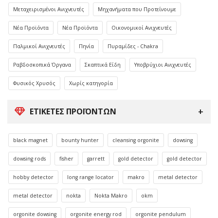
Μεταχειρισμένοι Ανιχνευτές
Μηχανήματα που Προτείνουμε
Νέα Προϊόντα
Νέα Προϊόντα
Οικονομικοί Ανιχνευτές
Παλμικοί Ανιχνευτές
Πηνία
Πυραμίδες - Chakra
Ραβδοσκοπικά Όργανα
Σκαπτικά Είδη
Υποβρύχιοι Ανιχνευτές
Φυσικός Χρυσός
Χωρίς κατηγορία
ΕΤΙΚΈΤΕΣ ΠΡΟΪΌΝΤΩΝ
black magnet
bounty hunter
cleansing orgonite
dowsing
dowsing rods
fisher
garrett
gold detector
gold detector
hobby detector
long range locator
makro
metal detector
metal detector
nokta
Nokta Makro
okm
orgonite dowsing
orgonite energy rod
orgonite pendulum