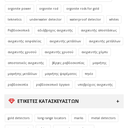
orgonite power
orgonite rod
orgonite rods for gold
teknetics
underwater detector
waterproof detector
whites
Ραβδοσκοπικά
αδιάβροχος ανιχνευτής
ανιχνευτής αποστάσεως
ανιχνευτής ασφαλείας
ανιχνευτής μετάλλων
ανιχνευτής μετάλλων
ανιχνευτής χρυσού
ανιχνευτής χρυσού
ανιχνευτής χόμπυ
αποστατικός ανιχνευτής
βέργες ραβδοσκοπίας
μαγνήτης
μαγνήτης μετάλλων
μαγνήτης ψαρέματος
πηνίο
ραβδοσκοπία
ραβδοσκοπικό όργανο
υποβρύχιος ανιχνευτής
ΕΤΙΚΈΤΕΣ ΚΑΤΑΣΚΕΥΑΣΤΏΝ
gold detectors
long range locators
marks
metal detectors