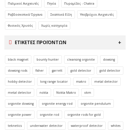
Παλμικοί Ανιχνευτές
Πηνία
Πυραμίδες - Chakra
Ραβδοσκοπικά Όργανα
Σκαπτικά Είδη
Υποβρύχιοι Ανιχνευτές
Φυσικός Χρυσός
Χωρίς κατηγορία
ΕΤΙΚΈΤΕΣ ΠΡΟΪΌΝΤΩΝ
black magnet
bounty hunter
cleansing orgonite
dowsing
dowsing rods
fisher
garrett
gold detector
gold detector
hobby detector
long range locator
makro
metal detector
metal detector
nokta
Nokta Makro
okm
orgonite dowsing
orgonite energy rod
orgonite pendulum
orgonite power
orgonite rod
orgonite rods for gold
teknetics
underwater detector
waterproof detector
whites