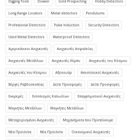
Digging Tools
Dowser
Gold Prospecting
Hobby Detectors
Long Range Locators
Metal detectors
Pendulums
Professional Detectors
Pulse Induction
Security Detectors
Used Metal Detectors
Waterproof Detectors
Αμερικάνικοι Ανιχνευτές
Ανιχνευτές Ασφαλείας
Ανιχνευτές Μετάλλων
Ανιχνευτές Χόμπυ
Ανιχνευτές του Κόσμου
Ανιχνευτές του Κόσμου
Αξεσουάρ
Αποστατικοί Ανιχνευτές
Βέργες Ραβδοσκοπίας
Δείτε Προσφορές
Δείτε Προσφορές
Εκκρεμές
Εντοπισμός Καλωδίων
Επαγγελματικοί Ανιχνευτές
Μαγνήτες Μετάλλων
Μαγνήτες Μετάλλων
Μεταχειρισμένοι Ανιχνευτές
Μηχανήματα που Προτείνουμε
Νέα Προϊόντα
Νέα Προϊόντα
Οικονομικοί Ανιχνευτές