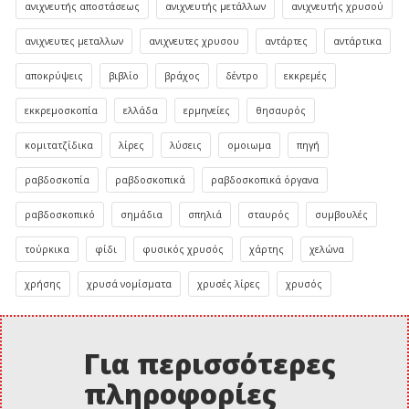
ανιχνευτής αποστάσεως
ανιχνευτής μετάλλων
ανιχνευτής χρυσού
ανιχνευτες μεταλλων
ανιχνευτες χρυσου
αντάρτες
αντάρτικα
αποκρύψεις
βιβλίο
βράχος
δέντρο
εκκρεμές
εκκρεμοσκοπία
ελλάδα
ερμηνείες
θησαυρός
κομιτατζίδικα
λίρες
λύσεις
ομοιωμα
πηγή
ραβδοσκοπία
ραβδοσκοπικά
ραβδοσκοπικά όργανα
ραβδοσκοπικό
σημάδια
σπηλιά
σταυρός
συμβουλές
τούρκικα
φίδι
φυσικός χρυσός
χάρτης
χελώνα
χρήσης
χρυσά νομίσματα
χρυσές λίρες
χρυσός
Για περισσότερες
πληροφορίες