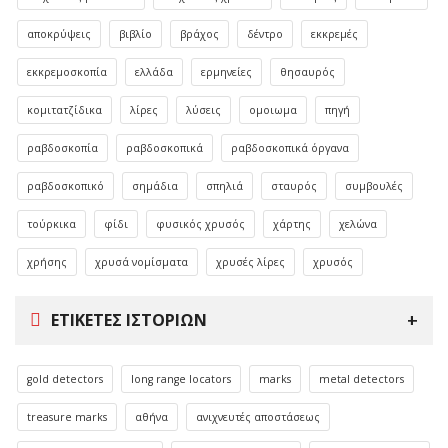
αποκρύψεις
βιβλίο
βράχος
δέντρο
εκκρεμές
εκκρεμοσκοπία
ελλάδα
ερμηνείες
θησαυρός
κομιτατζίδικα
λίρες
λύσεις
ομοιωμα
πηγή
ραβδοσκοπία
ραβδοσκοπικά
ραβδοσκοπικά όργανα
ραβδοσκοπικό
σημάδια
σπηλιά
σταυρός
συμβουλές
τούρκικα
φίδι
φυσικός χρυσός
χάρτης
χελώνα
χρήσης
χρυσά νομίσματα
χρυσές λίρες
χρυσός
ΕΤΙΚΈΤΕΣ ΙΣΤΟΡΙΏΝ
gold detectors
long range locators
marks
metal detectors
treasure marks
αθήνα
ανιχνευτές αποστάσεως