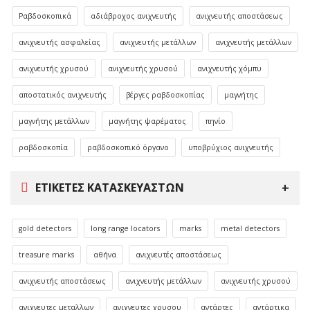
Ραβδοσκοπικά
αδιάβροχος ανιχνευτής
ανιχνευτής αποστάσεως
ανιχνευτής ασφαλείας
ανιχνευτής μετάλλων
ανιχνευτής μετάλλων
ανιχνευτής χρυσού
ανιχνευτής χρυσού
ανιχνευτής χόμπυ
αποστατικός ανιχνευτής
βέργες ραβδοσκοπίας
μαγνήτης
μαγνήτης μετάλλων
μαγνήτης ψαρέματος
πηνίο
ραβδοσκοπία
ραβδοσκοπικό όργανο
υποβρύχιος ανιχνευτής
ΕΤΙΚΈΤΕΣ ΚΑΤΑΣΚΕΥΑΣΤΏΝ
gold detectors
long range locators
marks
metal detectors
treasure marks
αθήνα
ανιχνευτές αποστάσεως
ανιχνευτής αποστάσεως
ανιχνευτής μετάλλων
ανιχνευτής χρυσού
ανιχνευτες μεταλλων
ανιχνευτες χρυσου
αντάρτες
αντάρτικα