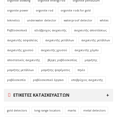
orgonite dowsing
orgonite energy rod
orgonite pendulum
orgonite power
orgonite rod
orgonite rods for gold
teknetics
underwater detector
waterproof detector
whites
Ραβδοσκοπικά
αδιάβροχος ανιχνευτής
ανιχνευτής αποστάσεως
ανιχνευτής ασφαλείας
ανιχνευτής μετάλλων
ανιχνευτής μετάλλων
ανιχνευτής χρυσού
ανιχνευτής χρυσού
ανιχνευτής χόμπυ
αποστατικός ανιχνευτής
βέργες ραβδοσκοπίας
μαγνήτης
μαγνήτης μετάλλων
μαγνήτης ψαρέματος
πηνίο
ραβδοσκοπία
ραβδοσκοπικό όργανο
υποβρύχιος ανιχνευτής
ΕΤΙΚΈΤΕΣ ΚΑΤΑΣΚΕΥΑΣΤΏΝ
gold detectors
long range locators
marks
metal detectors