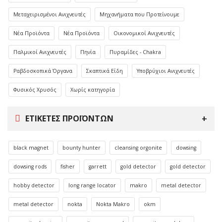
Μεταχειρισμένοι Ανιχνευτές
Μηχανήματα που Προτείνουμε
Νέα Προϊόντα
Νέα Προϊόντα
Οικονομικοί Ανιχνευτές
Παλμικοί Ανιχνευτές
Πηνία
Πυραμίδες - Chakra
Ραβδοσκοπικά Όργανα
Σκαπτικά Είδη
Υποβρύχιοι Ανιχνευτές
Φυσικός Χρυσός
Χωρίς κατηγορία
ΕΤΙΚΈΤΕΣ ΠΡΟΪΌΝΤΩΝ
black magnet
bounty hunter
cleansing orgonite
dowsing
dowsing rods
fisher
garrett
gold detector
gold detector
hobby detector
long range locator
makro
metal detector
metal detector
nokta
Nokta Makro
okm