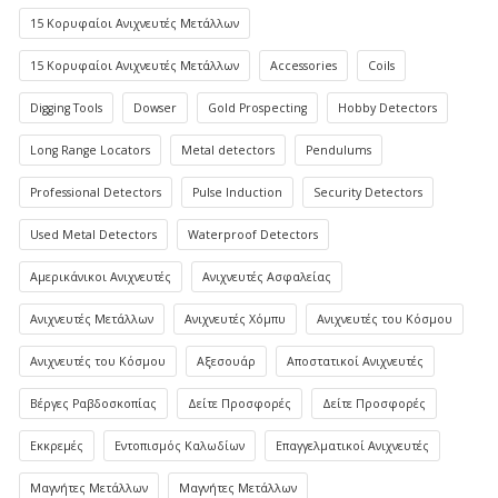
15 Κορυφαίοι Ανιχνευτές Μετάλλων
15 Κορυφαίοι Ανιχνευτές Μετάλλων
Accessories
Coils
Digging Tools
Dowser
Gold Prospecting
Hobby Detectors
Long Range Locators
Metal detectors
Pendulums
Professional Detectors
Pulse Induction
Security Detectors
Used Metal Detectors
Waterproof Detectors
Αμερικάνικοι Ανιχνευτές
Ανιχνευτές Ασφαλείας
Ανιχνευτές Μετάλλων
Ανιχνευτές Χόμπυ
Ανιχνευτές του Κόσμου
Ανιχνευτές του Κόσμου
Αξεσουάρ
Αποστατικοί Ανιχνευτές
Βέργες Ραβδοσκοπίας
Δείτε Προσφορές
Δείτε Προσφορές
Εκκρεμές
Εντοπισμός Καλωδίων
Επαγγελματικοί Ανιχνευτές
Μαγνήτες Μετάλλων
Μαγνήτες Μετάλλων