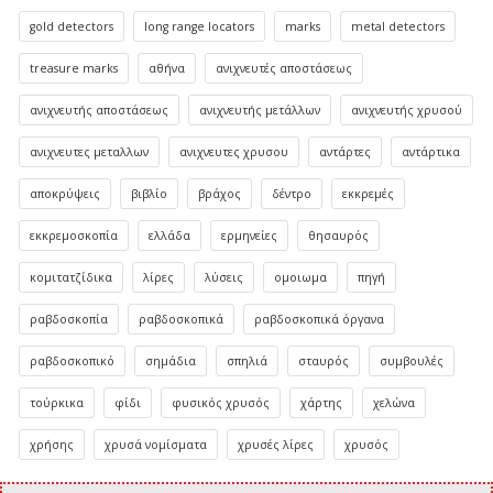
gold detectors
long range locators
marks
metal detectors
treasure marks
αθήνα
ανιχνευτές αποστάσεως
ανιχνευτής αποστάσεως
ανιχνευτής μετάλλων
ανιχνευτής χρυσού
ανιχνευτες μεταλλων
ανιχνευτες χρυσου
αντάρτες
αντάρτικα
αποκρύψεις
βιβλίο
βράχος
δέντρο
εκκρεμές
εκκρεμοσκοπία
ελλάδα
ερμηνείες
θησαυρός
κομιτατζίδικα
λίρες
λύσεις
ομοιωμα
πηγή
ραβδοσκοπία
ραβδοσκοπικά
ραβδοσκοπικά όργανα
ραβδοσκοπικό
σημάδια
σπηλιά
σταυρός
συμβουλές
τούρκικα
φίδι
φυσικός χρυσός
χάρτης
χελώνα
χρήσης
χρυσά νομίσματα
χρυσές λίρες
χρυσός