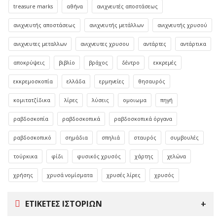
treasure marks
αθήνα
ανιχνευτές αποστάσεως
ανιχνευτής αποστάσεως
ανιχνευτής μετάλλων
ανιχνευτής χρυσού
ανιχνευτες μεταλλων
ανιχνευτες χρυσου
αντάρτες
αντάρτικα
αποκρύψεις
βιβλίο
βράχος
δέντρο
εκκρεμές
εκκρεμοσκοπία
ελλάδα
ερμηνείες
θησαυρός
κομιτατζίδικα
λίρες
λύσεις
ομοιωμα
πηγή
ραβδοσκοπία
ραβδοσκοπικά
ραβδοσκοπικά όργανα
ραβδοσκοπικό
σημάδια
σπηλιά
σταυρός
συμβουλές
τούρκικα
φίδι
φυσικός χρυσός
χάρτης
χελώνα
χρήσης
χρυσά νομίσματα
χρυσές λίρες
χρυσός
ΕΤΙΚΈΤΕΣ ΙΣΤΟΡΙΏΝ