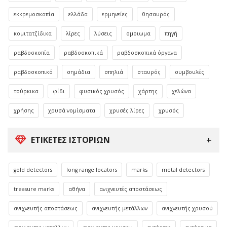
εκκρεμοσκοπία
ελλάδα
ερμηνείες
θησαυρός
κομιτατζίδικα
λίρες
λύσεις
ομοιωμα
πηγή
ραβδοσκοπία
ραβδοσκοπικά
ραβδοσκοπικά όργανα
ραβδοσκοπικό
σημάδια
σπηλιά
σταυρός
συμβουλές
τούρκικα
φίδι
φυσικός χρυσός
χάρτης
χελώνα
χρήσης
χρυσά νομίσματα
χρυσές λίρες
χρυσός
ΕΤΙΚΈΤΕΣ ΙΣΤΟΡΙΏΝ
gold detectors
long range locators
marks
metal detectors
treasure marks
αθήνα
ανιχνευτές αποστάσεως
ανιχνευτής αποστάσεως
ανιχνευτής μετάλλων
ανιχνευτής χρυσού