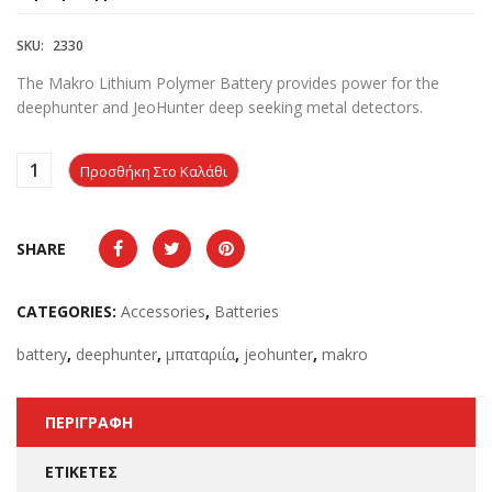
SKU:
2330
The Makro Lithium Polymer Battery provides power for the
deephunter and JeoHunter deep seeking metal detectors.
Προσθήκη Στο Καλάθι
SHARE
CATEGORIES:
Accessories
,
Batteries
battery
,
deephunter
,
μπαταριία
,
jeohunter
,
makro
ΠΕΡΙΓΡΑΦΉ
ΕΤΙΚΈΤΕΣ