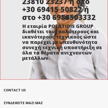
23810 23237 ή στο
+30 69415 50822 ή
στο +30 6986503332
Η εταιρία POLATIDIS GROUP
διαθέτει τους καλύτερους και
ικανότερους τεχνικούς ώστε
να παρέχει με υπευθυνότητα
συνεχή τεχνική υποστήριξη σε
όλα τα θέματα ανιχνευτών
μετάλλων.
CONTACT US
ΣΥΝΔΕΘΕΙΤΕ ΜΑΖΙ ΜΑΣ