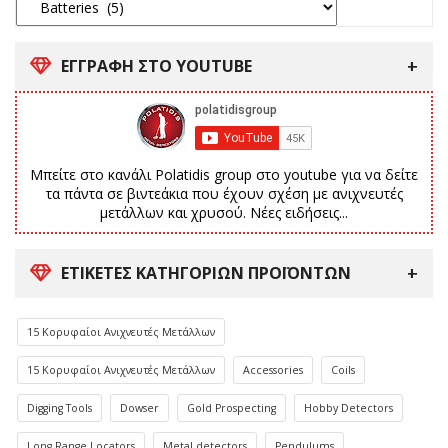
ΕΓΓΡΑΦΗ ΣΤΟ YOUTUBE
Μπείτε στο κανάλι Polatidis group στο youtube για να δείτε
τα πάντα σε βιντεάκια που έχουν σχέση με ανιχνευτές
μετάλλων και χρυσού. Νέες ειδήσεις...
ΕΤΙΚΈΤΕΣ ΚΑΤΗΓΟΡΙΏΝ ΠΡΟΪΌΝΤΩΝ
15 Κορυφαίοι Ανιχνευτές Μετάλλων
15 Κορυφαίοι Ανιχνευτές Μετάλλων
Accessories
Coils
Digging Tools
Dowser
Gold Prospecting
Hobby Detectors
Long Range Locators
Metal detectors
Pendulums