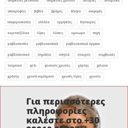
ανιχνευτες μεταλλων
ανιχνευτες χρυσου
αντάρτες
αντάρτικα
αποκρύψεις
βιβλίο
βράχος
δέντρο
εκκρεμές
εκκρεμοσκοπία
ελλάδα
ερμηνείες
θησαυρός
κομιτατζίδικα
λίρες
λύσεις
ομοιωμα
πηγή
ραβδοσκοπία
ραβδοσκοπικά
ραβδοσκοπικά όργανα
ραβδοσκοπικό
σημάδια
σπηλιά
σταυρός
συμβουλές
τούρκικα
φίδι
φυσικός χρυσός
χάρτης
χελώνα
χρήσης
χρυσά νομίσματα
χρυσές λίρες
χρυσός
Για περισσότερες
πληροφορίες
καλέστε στο +30