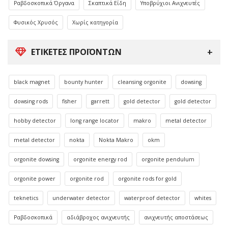
Ραβδοσκοπικά Όργανα
Σκαπτικά Είδη
Υποβρύχιοι Ανιχνευτές
Φυσικός Χρυσός
Χωρίς κατηγορία
ΕΤΙΚΈΤΕΣ ΠΡΟΪΌΝΤΩΝ
black magnet
bounty hunter
cleansing orgonite
dowsing
dowsing rods
fisher
garrett
gold detector
gold detector
hobby detector
long range locator
makro
metal detector
metal detector
nokta
Nokta Makro
okm
orgonite dowsing
orgonite energy rod
orgonite pendulum
orgonite power
orgonite rod
orgonite rods for gold
teknetics
underwater detector
waterproof detector
whites
Ραβδοσκοπικά
αδιάβροχος ανιχνευτής
ανιχνευτής αποστάσεως