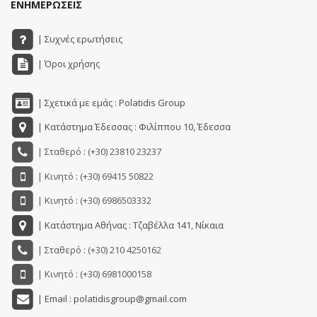
ΕΝΗΜΕΡΩΣΕΙΣ
| Συχνές ερωτήσεις
| Όροι χρήσης
| Σχετικά με εμάς : Polatidis Group
| Κατάστημα Έδεσσας : Φιλίππου 10, Έδεσσα
| Σταθερό : (+30) 23810 23237
| Κινητό : (+30) 69415 50822
| Κινητό : (+30) 6986503332
| Κατάστημα Αθήνας : Τζαβέλλα 141, Νίκαια
| Σταθερό : (+30) 210 4250162
| Κινητό : (+30) 6981000158
| Email : polatidisgroup@gmail.com