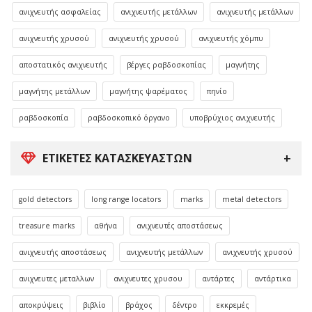
ανιχνευτής ασφαλείας
ανιχνευτής μετάλλων
ανιχνευτής μετάλλων
ανιχνευτής χρυσού
ανιχνευτής χρυσού
ανιχνευτής χόμπυ
αποστατικός ανιχνευτής
βέργες ραβδοσκοπίας
μαγνήτης
μαγνήτης μετάλλων
μαγνήτης ψαρέματος
πηνίο
ραβδοσκοπία
ραβδοσκοπικό όργανο
υποβρύχιος ανιχνευτής
ΕΤΙΚΈΤΕΣ ΚΑΤΑΣΚΕΥΑΣΤΏΝ
gold detectors
long range locators
marks
metal detectors
treasure marks
αθήνα
ανιχνευτές αποστάσεως
ανιχνευτής αποστάσεως
ανιχνευτής μετάλλων
ανιχνευτής χρυσού
ανιχνευτες μεταλλων
ανιχνευτες χρυσου
αντάρτες
αντάρτικα
αποκρύψεις
βιβλίο
βράχος
δέντρο
εκκρεμές