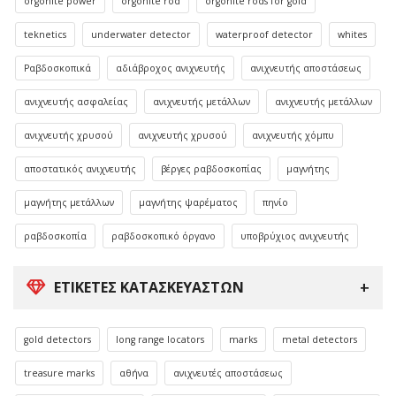
orgonite power
orgonite rod
orgonite rods for gold
teknetics
underwater detector
waterproof detector
whites
Ραβδοσκοπικά
αδιάβροχος ανιχνευτής
ανιχνευτής αποστάσεως
ανιχνευτής ασφαλείας
ανιχνευτής μετάλλων
ανιχνευτής μετάλλων
ανιχνευτής χρυσού
ανιχνευτής χρυσού
ανιχνευτής χόμπυ
αποστατικός ανιχνευτής
βέργες ραβδοσκοπίας
μαγνήτης
μαγνήτης μετάλλων
μαγνήτης ψαρέματος
πηνίο
ραβδοσκοπία
ραβδοσκοπικό όργανο
υποβρύχιος ανιχνευτής
ΕΤΙΚΈΤΕΣ ΚΑΤΑΣΚΕΥΑΣΤΏΝ
gold detectors
long range locators
marks
metal detectors
treasure marks
αθήνα
ανιχνευτές αποστάσεως