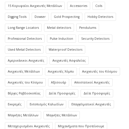
15 Κορυφαίοι Ανιχνευτές Μετάλλων
Accessories
Coils
Digging Tools
Dowser
Gold Prospecting
Hobby Detectors
Long Range Locators
Metal detectors
Pendulums
Professional Detectors
Pulse Induction
Security Detectors
Used Metal Detectors
Waterproof Detectors
Αμερικάνικοι Ανιχνευτές
Ανιχνευτές Ασφαλείας
Ανιχνευτές Μετάλλων
Ανιχνευτές Χόμπυ
Ανιχνευτές του Κόσμου
Ανιχνευτές του Κόσμου
Αξεσουάρ
Αποστατικοί Ανιχνευτές
Βέργες Ραβδοσκοπίας
Δείτε Προσφορές
Δείτε Προσφορές
Εκκρεμές
Εντοπισμός Καλωδίων
Επαγγελματικοί Ανιχνευτές
Μαγνήτες Μετάλλων
Μαγνήτες Μετάλλων
Μεταχειρισμένοι Ανιχνευτές
Μηχανήματα που Προτείνουμε