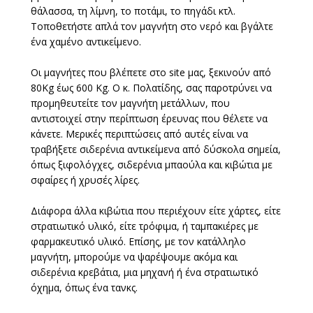
θάλασσα, τη λίμνη, το ποτάμι, το πηγάδι κτλ.
Τοποθετήστε απλά τον μαγνήτη στο νερό και βγάλτε
ένα χαμένο αντικείμενο.
Οι μαγνήτες που βλέπετε στο site μας, ξεκινούν από
80Kg έως 600 Kg. Ο κ. Πολατίδης, σας παροτρύνει να
προμηθευτείτε τον μαγνήτη μετάλλων, που
αντιστοιχεί στην περίπτωση έρευνας που θέλετε να
κάνετε. Μερικές περιπτώσεις από αυτές είναι να
τραβήξετε σιδερένια αντικείμενα από δύσκολα σημεία,
όπως ξιφολόγχες, σιδερένια μπαούλα και κιβώτια με
σφαίρες ή χρυσές λίρες.
Διάφορα άλλα κιβώτια που περιέχουν είτε χάρτες, είτε
στρατιωτικό υλικό, είτε τρόφιμα, ή ταμπακιέρες με
φαρμακευτικό υλικό. Επίσης, με τον κατάλληλο
μαγνήτη, μπορούμε να ψαρέψουμε ακόμα και
σιδερένια κρεβάτια, μια μηχανή ή ένα στρατιωτικό
όχημα, όπως ένα τανκς.