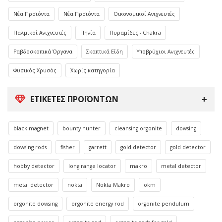
Νέα Προϊόντα
Νέα Προϊόντα
Οικονομικοί Ανιχνευτές
Παλμικοί Ανιχνευτές
Πηνία
Πυραμίδες - Chakra
Ραβδοσκοπικά Όργανα
Σκαπτικά Είδη
Υποβρύχιοι Ανιχνευτές
Φυσικός Χρυσός
Χωρίς κατηγορία
ΕΤΙΚΈΤΕΣ ΠΡΟΪΌΝΤΩΝ
black magnet
bounty hunter
cleansing orgonite
dowsing
dowsing rods
fisher
garrett
gold detector
gold detector
hobby detector
long range locator
makro
metal detector
metal detector
nokta
Nokta Makro
okm
orgonite dowsing
orgonite energy rod
orgonite pendulum