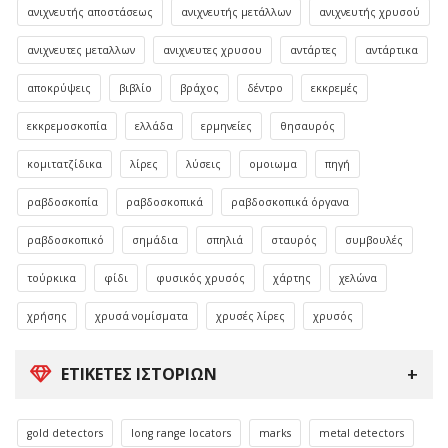
ανιχνευτής αποστάσεως
ανιχνευτής μετάλλων
ανιχνευτής χρυσού
ανιχνευτες μεταλλων
ανιχνευτες χρυσου
αντάρτες
αντάρτικα
αποκρύψεις
βιβλίο
βράχος
δέντρο
εκκρεμές
εκκρεμοσκοπία
ελλάδα
ερμηνείες
θησαυρός
κομιτατζίδικα
λίρες
λύσεις
ομοιωμα
πηγή
ραβδοσκοπία
ραβδοσκοπικά
ραβδοσκοπικά όργανα
ραβδοσκοπικό
σημάδια
σπηλιά
σταυρός
συμβουλές
τούρκικα
φίδι
φυσικός χρυσός
χάρτης
χελώνα
χρήσης
χρυσά νομίσματα
χρυσές λίρες
χρυσός
ΕΤΙΚΈΤΕΣ ΙΣΤΟΡΙΏΝ
gold detectors
long range locators
marks
metal detectors