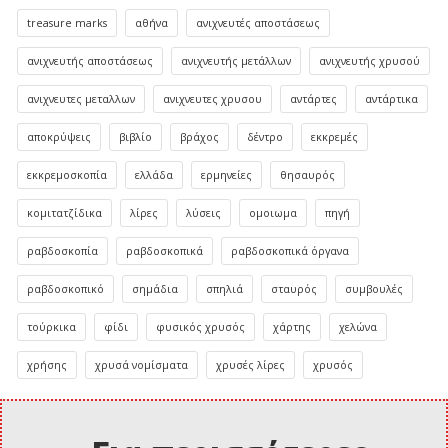
treasure marks
αθήνα
ανιχνευτές αποστάσεως
ανιχνευτής αποστάσεως
ανιχνευτής μετάλλων
ανιχνευτής χρυσού
ανιχνευτες μεταλλων
ανιχνευτες χρυσου
αντάρτες
αντάρτικα
αποκρύψεις
βιβλίο
βράχος
δέντρο
εκκρεμές
εκκρεμοσκοπία
ελλάδα
ερμηνείες
θησαυρός
κομιτατζίδικα
λίρες
λύσεις
ομοιωμα
πηγή
ραβδοσκοπία
ραβδοσκοπικά
ραβδοσκοπικά όργανα
ραβδοσκοπικό
σημάδια
σπηλιά
σταυρός
συμβουλές
τούρκικα
φίδι
φυσικός χρυσός
χάρτης
χελώνα
χρήσης
χρυσά νομίσματα
χρυσές λίρες
χρυσός