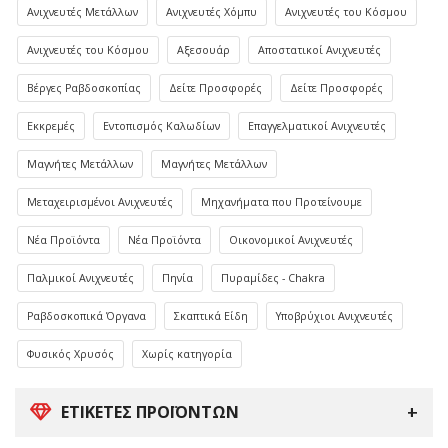
Ανιχνευτές Μετάλλων
Ανιχνευτές Χόμπυ
Ανιχνευτές του Κόσμου
Ανιχνευτές του Κόσμου
Αξεσουάρ
Αποστατικοί Ανιχνευτές
Βέργες Ραβδοσκοπίας
Δείτε Προσφορές
Δείτε Προσφορές
Εκκρεμές
Εντοπισμός Καλωδίων
Επαγγελματικοί Ανιχνευτές
Μαγνήτες Μετάλλων
Μαγνήτες Μετάλλων
Μεταχειρισμένοι Ανιχνευτές
Μηχανήματα που Προτείνουμε
Νέα Προϊόντα
Νέα Προϊόντα
Οικονομικοί Ανιχνευτές
Παλμικοί Ανιχνευτές
Πηνία
Πυραμίδες - Chakra
Ραβδοσκοπικά Όργανα
Σκαπτικά Είδη
Υποβρύχιοι Ανιχνευτές
Φυσικός Χρυσός
Χωρίς κατηγορία
ΕΤΙΚΈΤΕΣ ΠΡΟΪΌΝΤΩΝ