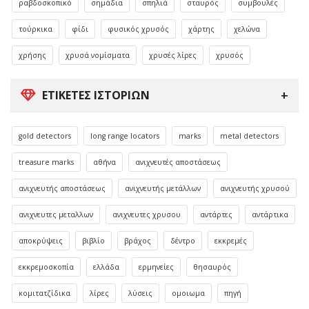
ραβδοσκοπικό
σημάδια
σπηλιά
σταυρός
συμβουλές
τούρκικα
φίδι
φυσικός χρυσός
χάρτης
χελώνα
χρήσης
χρυσά νομίσματα
χρυσές λίρες
χρυσός
ΕΤΙΚΈΤΕΣ ΙΣΤΟΡΙΏΝ
gold detectors
long range locators
marks
metal detectors
treasure marks
αθήνα
ανιχνευτές αποστάσεως
ανιχνευτής αποστάσεως
ανιχνευτής μετάλλων
ανιχνευτής χρυσού
ανιχνευτες μεταλλων
ανιχνευτες χρυσου
αντάρτες
αντάρτικα
αποκρύψεις
βιβλίο
βράχος
δέντρο
εκκρεμές
εκκρεμοσκοπία
ελλάδα
ερμηνείες
θησαυρός
κομιτατζίδικα
λίρες
λύσεις
ομοιωμα
πηγή