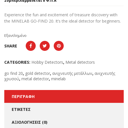
Συμπεριλαμβάνεται ο Φ.Π.Α
Experience the fun and excitement of treasure discovery with
the MINELAB GO-FIND 20. It’s the ideal detector for beginners.
Εξαντλημένο
SHARE
CATEGORIES:
Hobby Detectors
,
Metal detectors
go find 20
,
gold detector
,
ανιχνευτής μετάλλων
,
ανιχνευτής
χρυσού
,
metal detector
,
minelab
ΠΕΡΙΓΡΑΦΉ
ΕΤΙΚΈΤΕΣ
ΑΞΙΟΛΟΓΉΣΕΙΣ (0)