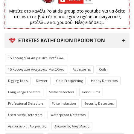
Μπείτε στο κανάλι Polatidis group στο youtube για να δείτε
τα πάντα σε βιντεάκια που έχουν σχέση με ανιχνευτές
μετάλλων και χρυσού. Νέες ειδήσεις...
ΕΤΙΚΈΤΕΣ ΚΑΤΗΓΟΡΙΏΝ ΠΡΟΪΌΝΤΩΝ
15 Κορυφαίοι Ανιχνευτές Μετάλλων
15 Κορυφαίοι Ανιχνευτές Μετάλλων
Accessories
Coils
Digging Tools
Dowser
Gold Prospecting
Hobby Detectors
Long Range Locators
Metal detectors
Pendulums
Professional Detectors
Pulse Induction
Security Detectors
Used Metal Detectors
Waterproof Detectors
Αμερικάνικοι Ανιχνευτές
Ανιχνευτές Ασφαλείας