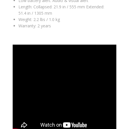
Low battery alert: Audio & visual alert
Length: Collapsed: 21.9 in / 555 mm Extended:
51.4 in / 1305 mm
Weight: 2.2 lbs / 1.0 kg
Warranty: 2 years