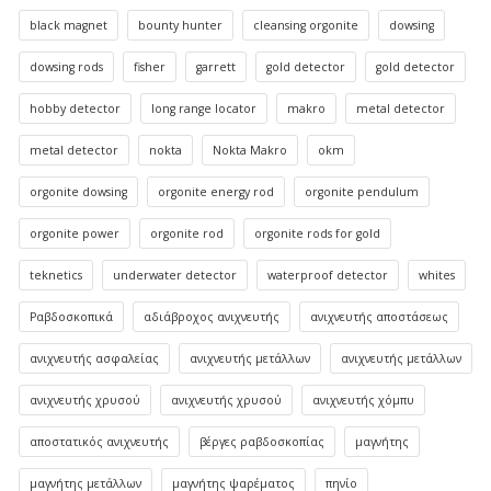
black magnet
bounty hunter
cleansing orgonite
dowsing
dowsing rods
fisher
garrett
gold detector
gold detector
hobby detector
long range locator
makro
metal detector
metal detector
nokta
Nokta Makro
okm
orgonite dowsing
orgonite energy rod
orgonite pendulum
orgonite power
orgonite rod
orgonite rods for gold
teknetics
underwater detector
waterproof detector
whites
Ραβδοσκοπικά
αδιάβροχος ανιχνευτής
ανιχνευτής αποστάσεως
ανιχνευτής ασφαλείας
ανιχνευτής μετάλλων
ανιχνευτής μετάλλων
ανιχνευτής χρυσού
ανιχνευτής χρυσού
ανιχνευτής χόμπυ
αποστατικός ανιχνευτής
βέργες ραβδοσκοπίας
μαγνήτης
μαγνήτης μετάλλων
μαγνήτης ψαρέματος
πηνίο