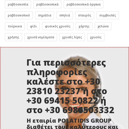
ραβδοσκοπία
ραβδοσκοπικά
ραβδοσκοπικά όργανα
ραβδοσκοπικό
σημάδια
σπηλιά
σταυρός
συμβουλές
τούρκικα
φίδι
φυσικός χρυσός
χάρτης
χελώνα
χρήσης
χρυσά νομίσματα
χρυσές λίρες
χρυσός
Για περισσότερες
πληροφορίες
καλέστε στο +30
23810 23237 ή στο
+30 69415 50822 ή
στο +30 6986503332
Η εταιρία POLATIDIS GROUP
διαθέτει τους καλύτερους και