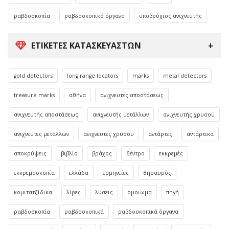
ραβδοσκοπία
ραβδοσκοπικό όργανο
υποβρύχιος ανιχνευτής
ΕΤΙΚΈΤΕΣ ΚΑΤΑΣΚΕΥΑΣΤΏΝ
gold detectors
long range locators
marks
metal detectors
treasure marks
αθήνα
ανιχνευτές αποστάσεως
ανιχνευτής αποστάσεως
ανιχνευτής μετάλλων
ανιχνευτής χρυσού
ανιχνευτες μεταλλων
ανιχνευτες χρυσου
αντάρτες
αντάρτικα
αποκρύψεις
βιβλίο
βράχος
δέντρο
εκκρεμές
εκκρεμοσκοπία
ελλάδα
ερμηνείες
θησαυρός
κομιτατζίδικα
λίρες
λύσεις
ομοιωμα
πηγή
ραβδοσκοπία
ραβδοσκοπικά
ραβδοσκοπικά όργανα