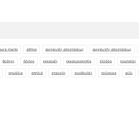
sure marks
αθήνα
ανιχνευτές αποστάσεως
ανιχνευτής αποστάσεως
βράχος
δέντρο
εκκρεμές
εκκρεμοσκοπία
ελλάδα
ερμηνείες
σημάδια
σπηλιά
σταυρός
συμβουλές
τούρκικα
φίδι