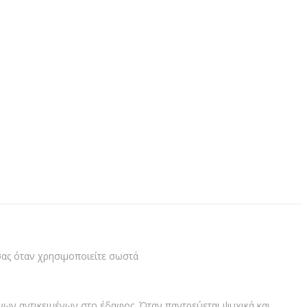
σας όταν χρησιμοποιείτε σωστά
νων αντικειμένων στο έδαφος. Όταν παντρεύεται ψυχικά και