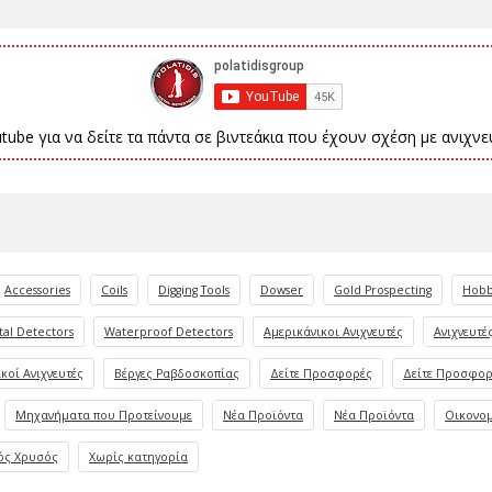
utube για να δείτε τα πάντα σε βιντεάκια που έχουν σχέση με ανιχνευ
Accessories
Coils
Digging Tools
Dowser
Gold Prospecting
Hobb
al Detectors
Waterproof Detectors
Αμερικάνικοι Ανιχνευτές
Ανιχνευτέ
κοί Ανιχνευτές
Βέργες Ραβδοσκοπίας
Δείτε Προσφορές
Δείτε Προσφορ
Μηχανήματα που Προτείνουμε
Νέα Προϊόντα
Νέα Προϊόντα
Οικονομ
ός Χρυσός
Χωρίς κατηγορία