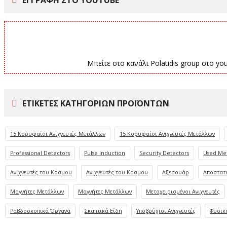
ΕΓΓΡΑΦΗ ΣΤΟ YOUTUBE
Μπείτε στο κανάλι Polatidis group στο yo
ΕΤΙΚΈΤΕΣ ΚΑΤΗΓΟΡΙΏΝ ΠΡΟΪΌΝΤΩΝ
15 Κορυφαίοι Ανιχνευτές Μετάλλων
15 Κορυφαίοι Ανιχνευτές Μετάλλων
Professional Detectors
Pulse Induction
Security Detectors
Used Met
Ανιχνευτές του Κόσμου
Ανιχνευτές του Κόσμου
Αξεσουάρ
Αποστατι
Μαγνήτες Μετάλλων
Μαγνήτες Μετάλλων
Μεταχειρισμένοι Ανιχνευτές
Ραβδοσκοπικά Όργανα
Σκαπτικά Είδη
Υποβρύχιοι Ανιχνευτές
Φυσικ