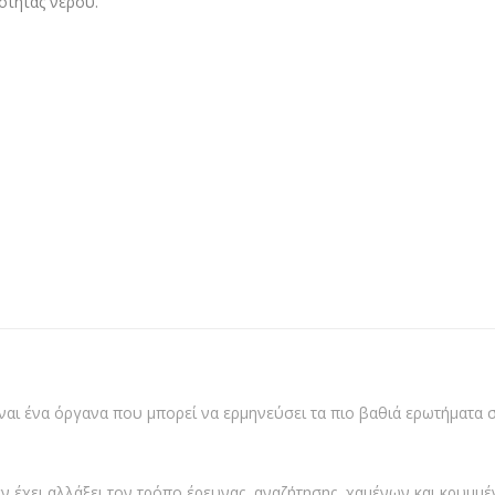
ότητας νερού.
ίναι ένα όργανα που μπορεί να ερμηνεύσει τα πιο βαθιά ερωτήματα 
ν έχει αλλάξει τον τρόπο έρευνας, αναζήτησης, χαμένων και κρυμμέ