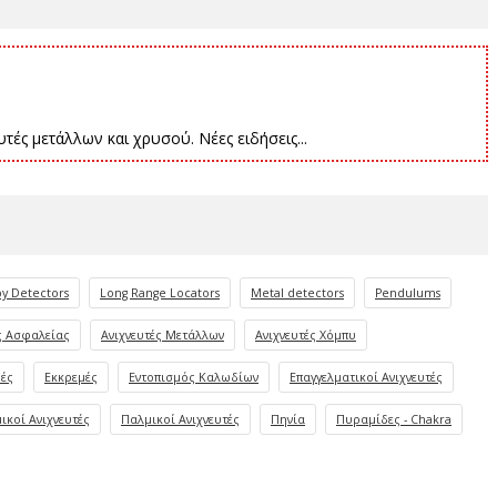
τές μετάλλων και χρυσού. Νέες ειδήσεις...
y Detectors
Long Range Locators
Metal detectors
Pendulums
ς Ασφαλείας
Ανιχνευτές Μετάλλων
Ανιχνευτές Χόμπυ
ές
Εκκρεμές
Εντοπισμός Καλωδίων
Επαγγελματικοί Ανιχνευτές
ικοί Ανιχνευτές
Παλμικοί Ανιχνευτές
Πηνία
Πυραμίδες - Chakra