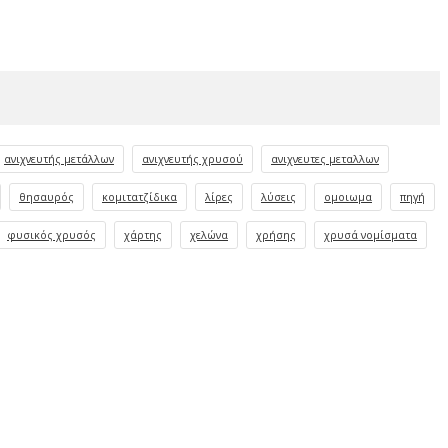
ανιχνευτής μετάλλων
ανιχνευτής χρυσού
ανιχνευτες μεταλλων
θησαυρός
κομιτατζίδικα
λίρες
λύσεις
ομοιωμα
πηγή
φυσικός χρυσός
χάρτης
χελώνα
χρήσης
χρυσά νομίσματα
-25%