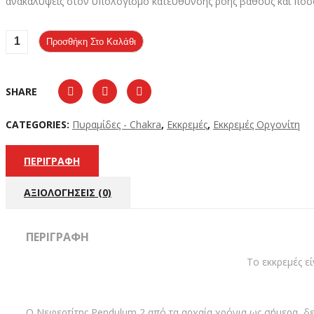
ανακαλύψεις στον υπολογισμό κατεύθυνσης ροής βάθους και ποσ
Προσθήκη Στο Καλάθι
SHARE
CATEGORIES:
Πυραμίδες - Chakra
,
Εκκρεμές
,
Εκκρεμές Οργονίτη
ΠΕΡΙΓΡΑΦΉ
ΑΞΙΟΛΟΓΉΣΕΙΣ (0)
ΠΕΡΙΓΡΑΦΉ
Το εκκρεμές ε
Ο Νεφερτίτης Pendulum 2 από τα αρχαία χρόνια ως σήμερα, δε