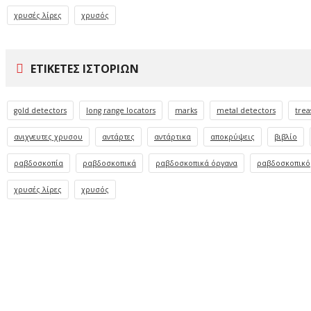
χρυσές λίρες
χρυσός
ΕΤΙΚΈΤΕΣ ΙΣΤΟΡΙΏΝ
gold detectors
long range locators
marks
metal detectors
trea
ανιχνευτες χρυσου
αντάρτες
αντάρτικα
αποκρύψεις
βιβλίο
ραβδοσκοπία
ραβδοσκοπικά
ραβδοσκοπικά όργανα
ραβδοσκοπικό
χρυσές λίρες
χρυσός