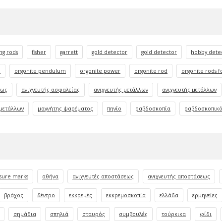
ng rods
fisher
garrett
gold detector
gold detector
hobby dete
d
orgonite pendulum
orgonite power
orgonite rod
orgonite rods f
εως
ανιχνευτής ασφαλείας
ανιχνευτής μετάλλων
ανιχνευτής μετάλλων
μετάλλων
μαγνήτης ψαρέματος
πηνίο
ραβδοσκοπία
ραβδοσκοπικό
sure marks
αθήνα
ανιχνευτές αποστάσεως
ανιχνευτής αποστάσεως
βράχος
δέντρο
εκκρεμές
εκκρεμοσκοπία
ελλάδα
ερμηνείες
σημάδια
σπηλιά
σταυρός
συμβουλές
τούρκικα
φίδι