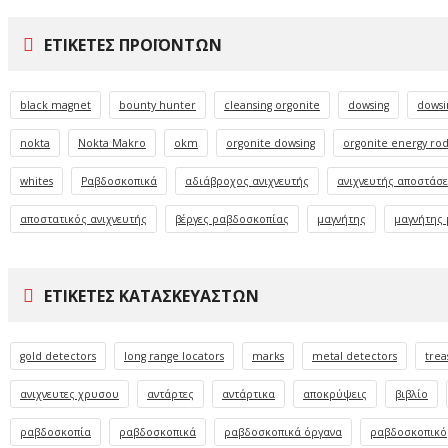
ΕΤΙΚΈΤΕΣ ΠΡΟΪΌΝΤΩΝ
black magnet
bounty hunter
cleansing orgonite
dowsing
dowsi
nokta
Nokta Makro
okm
orgonite dowsing
orgonite energy ro
whites
Ραβδοσκοπικά
αδιάβροχος ανιχνευτής
ανιχνευτής αποστάσ
αποστατικός ανιχνευτής
βέργες ραβδοσκοπίας
μαγνήτης
μαγνήτης 
ΕΤΙΚΈΤΕΣ ΚΑΤΑΣΚΕΥΑΣΤΏΝ
gold detectors
long range locators
marks
metal detectors
trea
ανιχνευτες χρυσου
αντάρτες
αντάρτικα
αποκρύψεις
βιβλίο
ραβδοσκοπία
ραβδοσκοπικά
ραβδοσκοπικά όργανα
ραβδοσκοπικό