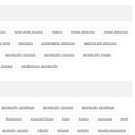
ctor
long range locator
makro
metal detector
metal detector
or gold
teknetics
underwater detector
waterproof detector
ανιχνευτής χρυσού
ανιχνευτής χρυσού
ανιχνευτής χόμπυ
 όργανο
υποβρύχιος ανιχνευτής
ανιχνευτής μετάλλων
ανιχνευτής χρυσού
ανιχνευτες μεταλλων
θησαυρός
κομιτατζίδικα
λίρες
λύσεις
ομοιωμα
πηγή
φυσικός χρυσός
χάρτης
χελώνα
χρήσης
χρυσά νομίσματα