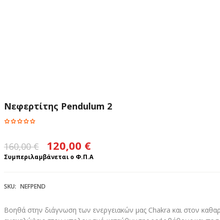
Νεφερτίτης Pendulum 2
Original
Η
120,00
€
160,00
€
price
τρέχουσα
Συμπεριλαμβάνεται ο Φ.Π.Α
was:
τιμή
160,00 €.
είναι:
SKU:
NEFPEND
120,00 €.
Βοηθά στην διάγνωση των ενεργειακών μας Chakra και στον καθαρ