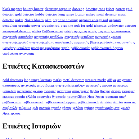
black magnet
bounty hunter
cleansing orgonite
dowsing
dowsing rods
fisher
garrett
gold
detector
gold detector
hobby detector
long range locator
makro
metal detector
metal
detector
nokta
Nokta Makro
okm
orgonite dowsing
orgonite energy rod
orgonite
pendulum
orgonite power
orgonite rod
orgonite rods for gold
teknetics
underwater detector
waterproof detector
whites
Ραβδοσκοπικά
αδιάβροχος ανιχνευτής
ανιχνευτής αποστάσεως
ανιχνευτής ασφαλείας
ανιχνευτής μετάλλων
ανιχνευτής μετάλλων
ανιχνευτής χρυσού
ανιχνευτής χρυσού
ανιχνευτής χόμπυ
αποστατικός ανιχνευτής
βέργες ραβδοσκοπίας
μαγνήτης
μαγνήτης μετάλλων
μαγνήτης ψαρέματος
πηνίο
ραβδοσκοπία
ραβδοσκοπικό όργανο
υποβρύχιος ανιχνευτής
Ετικέτες Κατασκευαστών
gold detectors
long range locators
marks
metal detectors
treasure marks
αθήνα
ανιχνευτές
αποστάσεως
ανιχνευτής αποστάσεως
ανιχνευτής μετάλλων
ανιχνευτής χρυσού
ανιχνευτες
μεταλλων
ανιχνευτες χρυσου
αντάρτες
αντάρτικα
αποκρύψεις
βιβλίο
βράχος
δέντρο
εκκρεμές
εκκρεμοσκοπία
ελλάδα
ερμηνείες
θησαυρός
κομιτατζίδικα
λίρες
λύσεις
ομοιωμα
πηγή
ραβδοσκοπία
ραβδοσκοπικά
ραβδοσκοπικά όργανα
ραβδοσκοπικό
σημάδια
σπηλιά
σταυρός
συμβουλές
τούρκικα
φίδι
φυσικός χρυσός
χάρτης
χελώνα
χρήσης
χρυσά νομίσματα
χρυσές
λίρες
χρυσός
Ετικέτες Ιστοριών