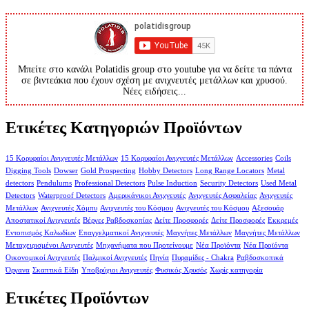
Μπείτε στο κανάλι Polatidis group στο youtube για να δείτε τα πάντα
σε βιντεάκια που έχουν σχέση με ανιχνευτές μετάλλων και χρυσού.
Νέες ειδήσεις...
Ετικέτες Κατηγοριών Προϊόντων
15 Κορυφαίοι Ανιχνευτές Μετάλλων
15 Κορυφαίοι Ανιχνευτές Μετάλλων
Accessories
Coils
Digging Tools
Dowser
Gold Prospecting
Hobby Detectors
Long Range Locators
Metal
detectors
Pendulums
Professional Detectors
Pulse Induction
Security Detectors
Used Metal
Detectors
Waterproof Detectors
Αμερικάνικοι Ανιχνευτές
Ανιχνευτές Ασφαλείας
Ανιχνευτές
Μετάλλων
Ανιχνευτές Χόμπυ
Ανιχνευτές του Κόσμου
Ανιχνευτές του Κόσμου
Αξεσουάρ
Αποστατικοί Ανιχνευτές
Βέργες Ραβδοσκοπίας
Δείτε Προσφορές
Δείτε Προσφορές
Εκκρεμές
Εντοπισμός Καλωδίων
Επαγγελματικοί Ανιχνευτές
Μαγνήτες Μετάλλων
Μαγνήτες Μετάλλων
Μεταχειρισμένοι Ανιχνευτές
Μηχανήματα που Προτείνουμε
Νέα Προϊόντα
Νέα Προϊόντα
Οικονομικοί Ανιχνευτές
Παλμικοί Ανιχνευτές
Πηνία
Πυραμίδες - Chakra
Ραβδοσκοπικά
Όργανα
Σκαπτικά Είδη
Υποβρύχιοι Ανιχνευτές
Φυσικός Χρυσός
Χωρίς κατηγορία
Ετικέτες Προϊόντων