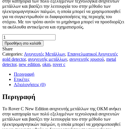
στην κατηγορία των πολύ εξελιγμένων τεχνολογικά ανιχνευτών
6.800,00 €.
μετάλλων και βασίζει την λειτουργία του στην μέθοδο των
ηλεκτρομαγνητικών παλμών, η οποία μπορεί να χρησιμοποιηθεί
για να συγκεντρωθούν οι διαφοροποιήσεις της περιοχής του
στόχου. Με τον τρόπο αυτόν το μηχάνημα μπορεί να προσδιορίζει
τα ακόλουθα αντικείμενα και σχηματισμούς.
OKM
ROVER
Προσθήκη στο καλάθι
C
Share
NEW
Categories:
Ανιχνευτές Μετάλλων
,
Επαγγελματικοί Ανιχνευτές
EDITION
gold detector
,
ανιχνευτής μετάλλων
,
ανιχνευτής χρυσού
,
metal
ΑΝΙΧΝΕΥΤΗΣ
detector
,
new edition
,
okm
,
rover c
ΜΕΤΑΛΛΩΝ
ποσότητα
Περιγραφή
Ετικέτες
Αξιολογήσεις (0)
Περιγραφή
To Rover C New Edition ανιχνευτής μετάλλων της OKM ανήκει
στην κατηγορία των πολύ εξελιγμένων τεχνολογικά ανιχνευτών
μετάλλων και βασίζει την λειτουργία του στην μέθοδο των
ηλεκτρομαγνητικών παλμών, η οποία μπορεί να χρησιμοποιηθεί