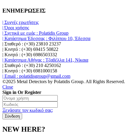
ΕΝΗΜΕΡΩΣΕΙΣ
| Συχνές ερωτήσεις
| Όροι χρήσης
| Σχετικά με εμάς : Polatidis Group
| Κατάστημα Έδεσσας : Φιλίππου 10, Έδεσσα
| Σταθερό : (+30) 23810 23237
| Κινητό : (+30) 69415 50822
| Κινητό : (+30) 6986503332
| Κατάστημα Αθήνας : Τζαβέλλα 141, Νίκαια
| Σταθερό : (+30) 210 4250162
| Κινητό : (+30) 6981000158
| Email : polatidisgroup@gmail.com
©2025 Metal Detectors by Polatidis Group. All Rights Reserved.
Close
Sign in Or Register
Ξεχάσατε τον κωδικό σας;
NEW HERE?