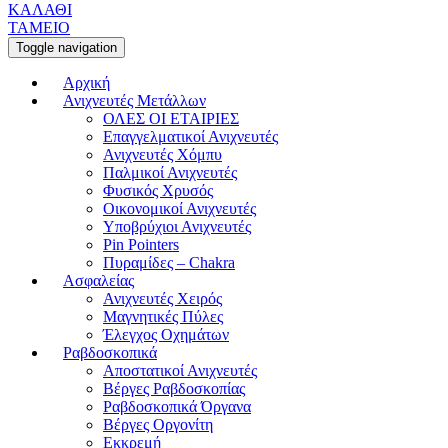
ΚΑΛΑΘΙ
ΤΑΜΕΙΟ
Toggle navigation
Αρχική
Ανιχνευτές Μετάλλων
ΟΛΕΣ ΟΙ ΕΤΑΙΡΙΕΣ
Επαγγελματικοί Ανιχνευτές
Ανιχνευτές Χόμπυ
Παλμικοί Ανιχνευτές
Φυσικός Χρυσός
Οικονομικοί Ανιχνευτές
Υποβρύχιοι Ανιχνευτές
Pin Pointers
Πυραμίδες – Chakra
Ασφαλείας
Ανιχνευτές Χειρός
Μαγνητικές Πύλες
Έλεγχος Οχημάτων
Ραβδοσκοπικά
Αποστατικοί Ανιχνευτές
Βέργες Ραβδοσκοπίας
Ραβδοσκοπικά Όργανα
Βέργες Οργονίτη
Εκκρεμή