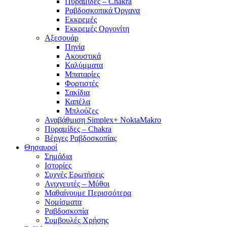
Πυραμίδες – Chakra
Ραβδοσκοπικά Όργανα
Εκκρεμές
Εκκρεμές Οργονίτη
Αξεσουάρ
Πηνία
Ακουστικά
Καλύμματα
Μπαταρίες
Φορτιστές
Σακίδια
Καπέλα
Μπλούζες
Αναβάθμιση Simplex+ NoktaMakro
Πυραμίδες – Chakra
Βέργες Ραβδοσκοπίας
Θησαυροί
Σημάδια
Ιστορίες
Συχνές Ερωτήσεις
Ανιχνευτές – Μύθοι
Μαθαίνουμε Περισσότερα
Νομίσματα
Ραβδοσκοπία
Συμβουλές Χρήσης