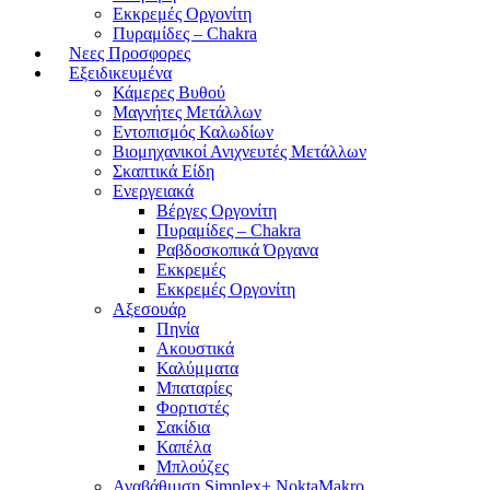
Εκκρεμές Οργονίτη
Πυραμίδες – Chakra
Νεες Προσφορες
Εξειδικευμένα
Κάμερες Βυθού
Μαγνήτες Μετάλλων
Εντοπισμός Καλωδίων
Βιομηχανικοί Ανιχνευτές Μετάλλων
Σκαπτικά Είδη
Ενεργειακά
Βέργες Οργονίτη
Πυραμίδες – Chakra
Ραβδοσκοπικά Όργανα
Εκκρεμές
Εκκρεμές Οργονίτη
Αξεσουάρ
Πηνία
Ακουστικά
Καλύμματα
Μπαταρίες
Φορτιστές
Σακίδια
Καπέλα
Μπλούζες
Αναβάθμιση Simplex+ NoktaMakro