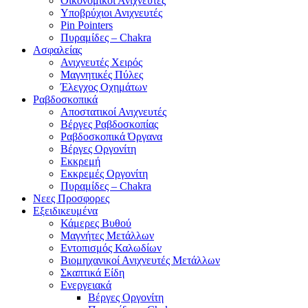
Οικονομικοί Ανιχνευτές
Υποβρύχιοι Ανιχνευτές
Pin Pointers
Πυραμίδες – Chakra
Ασφαλείας
Ανιχνευτές Χειρός
Μαγνητικές Πύλες
Έλεγχος Οχημάτων
Ραβδοσκοπικά
Αποστατικοί Ανιχνευτές
Βέργες Ραβδοσκοπίας
Ραβδοσκοπικά Όργανα
Βέργες Οργονίτη
Εκκρεμή
Εκκρεμές Οργονίτη
Πυραμίδες – Chakra
Νεες Προσφορες
Εξειδικευμένα
Κάμερες Βυθού
Μαγνήτες Μετάλλων
Εντοπισμός Καλωδίων
Βιομηχανικοί Ανιχνευτές Μετάλλων
Σκαπτικά Είδη
Ενεργειακά
Βέργες Οργονίτη