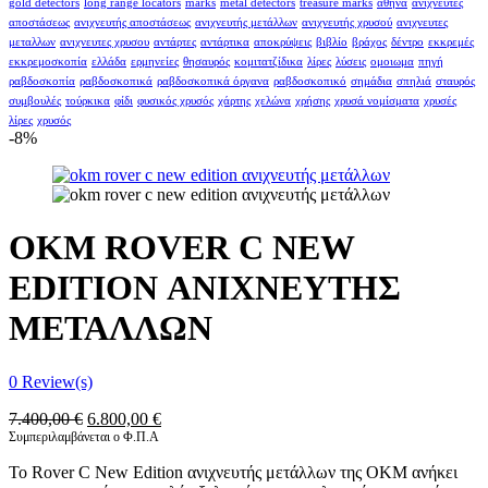
gold detectors
long range locators
marks
metal detectors
treasure marks
αθήνα
ανιχνευτές
αποστάσεως
ανιχνευτής αποστάσεως
ανιχνευτής μετάλλων
ανιχνευτής χρυσού
ανιχνευτες
μεταλλων
ανιχνευτες χρυσου
αντάρτες
αντάρτικα
αποκρύψεις
βιβλίο
βράχος
δέντρο
εκκρεμές
εκκρεμοσκοπία
ελλάδα
ερμηνείες
θησαυρός
κομιτατζίδικα
λίρες
λύσεις
ομοιωμα
πηγή
ραβδοσκοπία
ραβδοσκοπικά
ραβδοσκοπικά όργανα
ραβδοσκοπικό
σημάδια
σπηλιά
σταυρός
συμβουλές
τούρκικα
φίδι
φυσικός χρυσός
χάρτης
χελώνα
χρήσης
χρυσά νομίσματα
χρυσές
λίρες
χρυσός
-8%
OKM ROVER C NEW
EDITION ΑΝΙΧΝΕΥΤΗΣ
ΜΕΤΑΛΛΩΝ
0
Review(s)
Original
Η
7.400,00
€
6.800,00
€
price
τρέχουσα
Συμπεριλαμβάνεται ο Φ.Π.Α
was:
τιμή
To Rover C New Edition ανιχνευτής μετάλλων της ΟΚΜ ανήκει
7.400,00 €.
είναι: