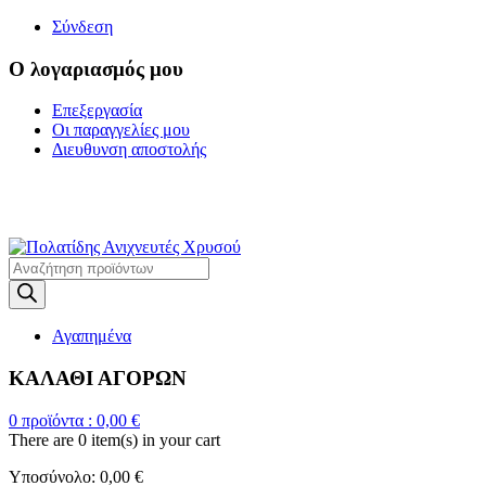
Σύνδεση
Ο λογαριασμός μου
Επεξεργασία
Οι παραγγελίες μου
Διευθυνση αποστολής
Η ΜΕΓΑΛΥΤΕΡΗ
ΓΚΑΜΑ ΑΝΙΧΝΕΥΤΩΝ ΜΕΤΑΛΛΩΝ
Products
search
Αγαπημένα
ΚΑΛΑΘΙ ΑΓΟΡΩΝ
0
προϊόντα :
0,00
€
There are
0 item(s)
in your cart
Υποσύνολο:
0,00
€