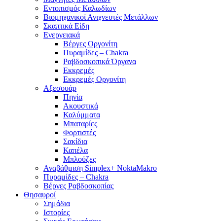
Εντοπισμός Καλωδίων
Βιομηχανικοί Ανιχνευτές Μετάλλων
Σκαπτικά Είδη
Ενεργειακά
Βέργες Οργονίτη
Πυραμίδες – Chakra
Ραβδοσκοπικά Όργανα
Εκκρεμές
Εκκρεμές Οργονίτη
Αξεσουάρ
Πηνία
Ακουστικά
Καλύμματα
Μπαταρίες
Φορτιστές
Σακίδια
Καπέλα
Μπλούζες
Αναβάθμιση Simplex+ NoktaMakro
Πυραμίδες – Chakra
Βέργες Ραβδοσκοπίας
Θησαυροί
Σημάδια
Ιστορίες