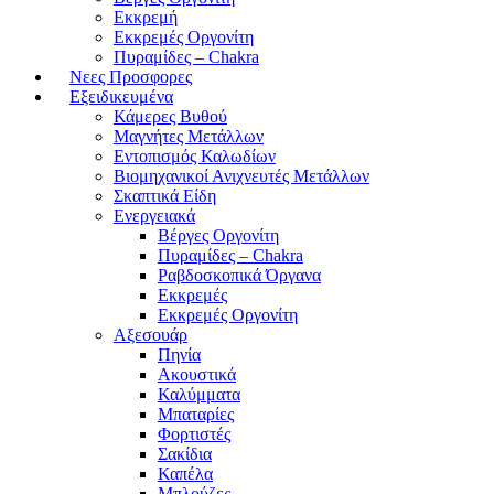
Εκκρεμή
Εκκρεμές Οργονίτη
Πυραμίδες – Chakra
Νεες Προσφορες
Εξειδικευμένα
Κάμερες Βυθού
Μαγνήτες Μετάλλων
Εντοπισμός Καλωδίων
Βιομηχανικοί Ανιχνευτές Μετάλλων
Σκαπτικά Είδη
Ενεργειακά
Βέργες Οργονίτη
Πυραμίδες – Chakra
Ραβδοσκοπικά Όργανα
Εκκρεμές
Εκκρεμές Οργονίτη
Αξεσουάρ
Πηνία
Ακουστικά
Καλύμματα
Μπαταρίες
Φορτιστές
Σακίδια
Καπέλα
Μπλούζες