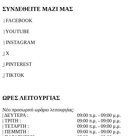
ΣΥΝΔΕΘΕΙΤΕ ΜΑΖΙ ΜΑΣ
| FACEBOOK
| YOUTUBE
| INSTAGRAM
| X
| PINTEREST
| TIKTOK
ΩΡΕΣ ΛΕΙΤΟΥΡΓΙΑΣ
Νέο προσωρινό ωράριο λειτουργίας:
| ΔΕΥΤΕΡΑ :
09:00 π.μ. - 09:00 μ.μ.
| ΤΡΙΤΗ :
09:00 π.μ. - 09:00 μ.μ.
| ΤΕΤΑΡΤΗ :
09:00 π.μ. - 09:00 μ.μ.
| ΠΕΜΜΤΗ :
09:00 π.μ. - 09:00 μ.μ.