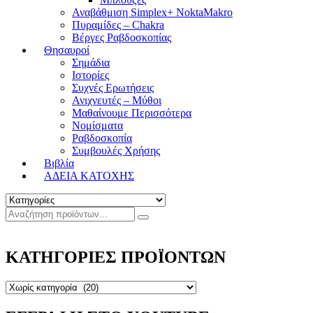
Αναβάθμιση Simplex+ NoktaMakro
Πυραμίδες – Chakra
Βέργες Ραβδοσκοπίας
Θησαυροί
Σημάδια
Ιστορίες
Συχνές Ερωτήσεις
Ανιχνευτές – Μύθοι
Μαθαίνουμε Περισσότερα
Νομίσματα
Ραβδοσκοπία
Συμβουλές Χρήσης
Βιβλία
ΑΔΕΙΑ ΚΑΤΟΧΗΣ
ΚΑΤΗΓΟΡΙΕΣ ΠΡΟΪΟΝΤΩΝ