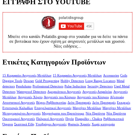
ΕΓΓΡΑΦΗ ΣΤΟ YOUTUBE
Μπείτε στο κανάλι Polatidis group στο youtube για να δείτε τα πάντα
σε βιντεάκια που έχουν σχέση με ανιχνευτές μετάλλων και χρυσού.
Νέες ειδήσεις...
Ετικέτες Κατηγοριών Προϊόντων
15 Κορυφαίοι Ανιχνευτές Μετάλλων
15 Κορυφαίοι Ανιχνευτές Μετάλλων
Accessories
Coils
Digging Tools
Dowser
Gold Prospecting
Hobby Detectors
Long Range Locators
Metal
detectors
Pendulums
Professional Detectors
Pulse Induction
Security Detectors
Used Metal
Detectors
Waterproof Detectors
Αμερικάνικοι Ανιχνευτές
Ανιχνευτές Ασφαλείας
Ανιχνευτές
Μετάλλων
Ανιχνευτές Χόμπυ
Ανιχνευτές του Κόσμου
Ανιχνευτές του Κόσμου
Αξεσουάρ
Αποστατικοί Ανιχνευτές
Βέργες Ραβδοσκοπίας
Δείτε Προσφορές
Δείτε Προσφορές
Εκκρεμές
Εντοπισμός Καλωδίων
Επαγγελματικοί Ανιχνευτές
Μαγνήτες Μετάλλων
Μαγνήτες Μετάλλων
Μεταχειρισμένοι Ανιχνευτές
Μηχανήματα που Προτείνουμε
Νέα Προϊόντα
Νέα Προϊόντα
Οικονομικοί Ανιχνευτές
Παλμικοί Ανιχνευτές
Πηνία
Πυραμίδες - Chakra
Ραβδοσκοπικά
Όργανα
Σκαπτικά Είδη
Υποβρύχιοι Ανιχνευτές
Φυσικός Χρυσός
Χωρίς κατηγορία