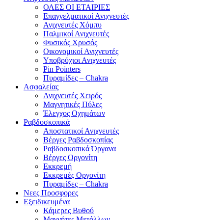
ΟΛΕΣ ΟΙ ΕΤΑΙΡΙΕΣ
Επαγγελματικοί Ανιχνευτές
Ανιχνευτές Χόμπυ
Παλμικοί Ανιχνευτές
Φυσικός Χρυσός
Οικονομικοί Ανιχνευτές
Υποβρύχιοι Ανιχνευτές
Pin Pointers
Πυραμίδες – Chakra
Ασφαλείας
Ανιχνευτές Χειρός
Μαγνητικές Πύλες
Έλεγχος Οχημάτων
Ραβδοσκοπικά
Αποστατικοί Ανιχνευτές
Βέργες Ραβδοσκοπίας
Ραβδοσκοπικά Όργανα
Βέργες Οργονίτη
Εκκρεμή
Εκκρεμές Οργονίτη
Πυραμίδες – Chakra
Νεες Προσφορες
Εξειδικευμένα
Κάμερες Βυθού
Μαγνήτες Μετάλλων