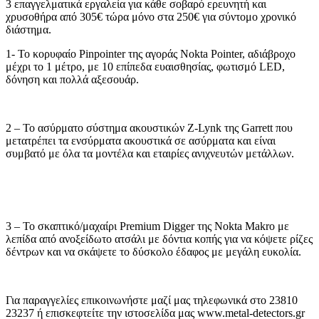
3 επαγγελματικά εργαλεία για κάθε σοβαρό ερευνητή και
χρυσοθήρα από 305€ τώρα μόνο στα 250€ για σύντομο χρονικό
διάστημα.
1- Το κορυφαίο Pinpointer της αγοράς Nokta Pointer, αδιάβροχο
μέχρι το 1 μέτρο, με 10 επίπεδα ευαισθησίας, φωτισμό LED,
δόνηση και πολλά αξεσουάρ.
2 – Το ασύρματο σύστημα ακουστικών Z-Lynk της Garrett που
μετατρέπει τα ενσύρματα ακουστικά σε ασύρματα και είναι
συμβατό με όλα τα μοντέλα και εταιρίες ανιχνευτών μετάλλων.
3 – Το σκαπτικό/μαχαίρι Premium Digger της Nokta Makro με
λεπίδα από ανοξείδωτο ατσάλι με δόντια κοπής για να κόψετε ρίζες
δέντρων και να σκάψετε το δύσκολο έδαφος με μεγάλη ευκολία.
Για παραγγελίες επικοινωνήστε μαζί μας τηλεφωνικά στο 23810
23237 ή επισκεφτείτε την ιστοσελίδα μας www.metal-detectors.gr