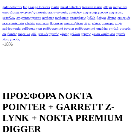
gold detectors
long range locators
marks
metal detectors
treasure marks
αθήνα
ανιχνευτές
αποστάσεως
ανιχνευτής αποστάσεως
ανιχνευτής μετάλλων
ανιχνευτής χρυσού
ανιχνευτες
μεταλλων
ανιχνευτες χρυσου
αντάρτες
αντάρτικα
αποκρύψεις
βιβλίο
βράχος
δέντρο
εκκρεμές
εκκρεμοσκοπία
ελλάδα
ερμηνείες
θησαυρός
κομιτατζίδικα
λίρες
λύσεις
ομοιωμα
πηγή
ραβδοσκοπία
ραβδοσκοπικά
ραβδοσκοπικά όργανα
ραβδοσκοπικό
σημάδια
σπηλιά
σταυρός
συμβουλές
τούρκικα
φίδι
φυσικός χρυσός
χάρτης
χελώνα
χρήσης
χρυσά νομίσματα
χρυσές
λίρες
χρυσός
-18%
ΠΡΟΣΦΟΡΑ NOKTA
POINTER + GARRETT Z-
LYNK + NOKTA PREMIUM
DIGGER