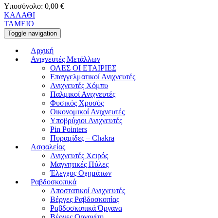
Υποσύνολο:
0,00
€
ΚΑΛΑΘΙ
ΤΑΜΕΙΟ
Toggle navigation
Αρχική
Ανιχνευτές Μετάλλων
ΟΛΕΣ ΟΙ ΕΤΑΙΡΙΕΣ
Επαγγελματικοί Ανιχνευτές
Ανιχνευτές Χόμπυ
Παλμικοί Ανιχνευτές
Φυσικός Χρυσός
Οικονομικοί Ανιχνευτές
Υποβρύχιοι Ανιχνευτές
Pin Pointers
Πυραμίδες – Chakra
Ασφαλείας
Ανιχνευτές Χειρός
Μαγνητικές Πύλες
Έλεγχος Οχημάτων
Ραβδοσκοπικά
Αποστατικοί Ανιχνευτές
Βέργες Ραβδοσκοπίας
Ραβδοσκοπικά Όργανα
Βέργες Οργονίτη