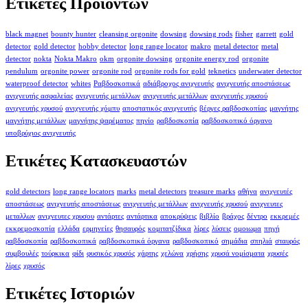
Ετικέτες Προϊόντων
black magnet
bounty hunter
cleansing orgonite
dowsing
dowsing rods
fisher
garrett
gold
detector
gold detector
hobby detector
long range locator
makro
metal detector
metal
detector
nokta
Nokta Makro
okm
orgonite dowsing
orgonite energy rod
orgonite
pendulum
orgonite power
orgonite rod
orgonite rods for gold
teknetics
underwater detector
waterproof detector
whites
Ραβδοσκοπικά
αδιάβροχος ανιχνευτής
ανιχνευτής αποστάσεως
ανιχνευτής ασφαλείας
ανιχνευτής μετάλλων
ανιχνευτής μετάλλων
ανιχνευτής χρυσού
ανιχνευτής χρυσού
ανιχνευτής χόμπυ
αποστατικός ανιχνευτής
βέργες ραβδοσκοπίας
μαγνήτης
μαγνήτης μετάλλων
μαγνήτης ψαρέματος
πηνίο
ραβδοσκοπία
ραβδοσκοπικό όργανο
υποβρύχιος ανιχνευτής
Ετικέτες Κατασκευαστών
gold detectors
long range locators
marks
metal detectors
treasure marks
αθήνα
ανιχνευτές
αποστάσεως
ανιχνευτής αποστάσεως
ανιχνευτής μετάλλων
ανιχνευτής χρυσού
ανιχνευτες
μεταλλων
ανιχνευτες χρυσου
αντάρτες
αντάρτικα
αποκρύψεις
βιβλίο
βράχος
δέντρο
εκκρεμές
εκκρεμοσκοπία
ελλάδα
ερμηνείες
θησαυρός
κομιτατζίδικα
λίρες
λύσεις
ομοιωμα
πηγή
ραβδοσκοπία
ραβδοσκοπικά
ραβδοσκοπικά όργανα
ραβδοσκοπικό
σημάδια
σπηλιά
σταυρός
συμβουλές
τούρκικα
φίδι
φυσικός χρυσός
χάρτης
χελώνα
χρήσης
χρυσά νομίσματα
χρυσές
λίρες
χρυσός
Ετικέτες Ιστοριών