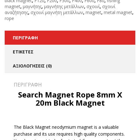
black magnet
,
F120
,
F200
,
F300
,
F400
,
F600
,
F80
,
fishing
magnet
,
μαγνήτης
,
μαγνήτης μετάλλων
,
σχοινί
,
σχοινί
αναζήτησης
,
σχοινί μαγνήτη μετάλλων
,
magnet
,
metal magnet
,
rope
ΠΕΡΙΓΡΑΦΉ
ΕΤΙΚΈΤΕΣ
ΑΞΙΟΛΟΓΉΣΕΙΣ (0)
ΠΕΡΙΓΡΑΦΉ
Search Magnet Rope 8mm X
20m Black Magnet
The Black Magnet neodymium magnet is a valuable
purchase and its use requires high quality components.