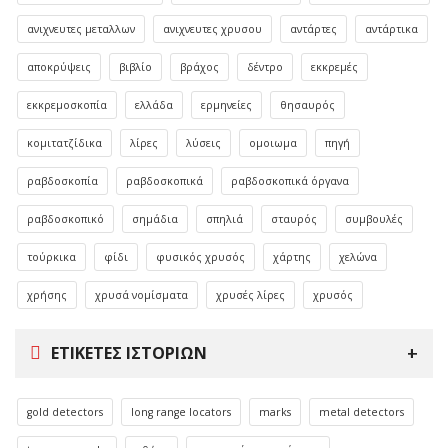
ανιχνευτες μεταλλων
ανιχνευτες χρυσου
αντάρτες
αντάρτικα
αποκρύψεις
βιβλίο
βράχος
δέντρο
εκκρεμές
εκκρεμοσκοπία
ελλάδα
ερμηνείες
θησαυρός
κομιτατζίδικα
λίρες
λύσεις
ομοιωμα
πηγή
ραβδοσκοπία
ραβδοσκοπικά
ραβδοσκοπικά όργανα
ραβδοσκοπικό
σημάδια
σπηλιά
σταυρός
συμβουλές
τούρκικα
φίδι
φυσικός χρυσός
χάρτης
χελώνα
χρήσης
χρυσά νομίσματα
χρυσές λίρες
χρυσός
ΕΤΙΚΈΤΕΣ ΙΣΤΟΡΙΏΝ
gold detectors
long range locators
marks
metal detectors