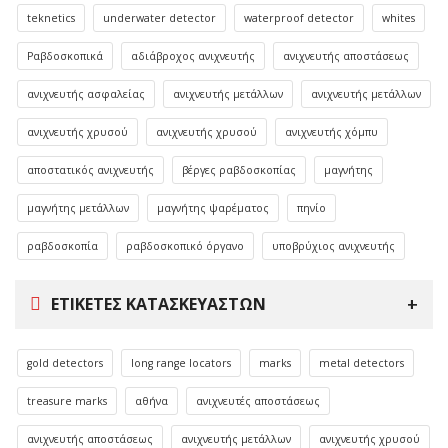
teknetics
underwater detector
waterproof detector
whites
Ραβδοσκοπικά
αδιάβροχος ανιχνευτής
ανιχνευτής αποστάσεως
ανιχνευτής ασφαλείας
ανιχνευτής μετάλλων
ανιχνευτής μετάλλων
ανιχνευτής χρυσού
ανιχνευτής χρυσού
ανιχνευτής χόμπυ
αποστατικός ανιχνευτής
βέργες ραβδοσκοπίας
μαγνήτης
μαγνήτης μετάλλων
μαγνήτης ψαρέματος
πηνίο
ραβδοσκοπία
ραβδοσκοπικό όργανο
υποβρύχιος ανιχνευτής
ΕΤΙΚΈΤΕΣ ΚΑΤΑΣΚΕΥΑΣΤΏΝ
gold detectors
long range locators
marks
metal detectors
treasure marks
αθήνα
ανιχνευτές αποστάσεως
ανιχνευτής αποστάσεως
ανιχνευτής μετάλλων
ανιχνευτής χρυσού