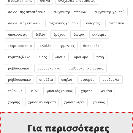
treasure marks
αθήνα
ανιχνευτές αποστάσεως
ανιχνευτής αποστάσεως
ανιχνευτής μετάλλων
ανιχνευτής χρυσού
ανιχνευτες μεταλλων
ανιχνευτες χρυσου
αντάρτες
αντάρτικα
αποκρύψεις
βιβλίο
βράχος
δέντρο
εκκρεμές
εκκρεμοσκοπία
ελλάδα
ερμηνείες
θησαυρός
κομιτατζίδικα
λίρες
λύσεις
ομοιωμα
πηγή
ραβδοσκοπία
ραβδοσκοπικά
ραβδοσκοπικά όργανα
ραβδοσκοπικό
σημάδια
σπηλιά
σταυρός
συμβουλές
τούρκικα
φίδι
φυσικός χρυσός
χάρτης
χελώνα
χρήσης
χρυσά νομίσματα
χρυσές λίρες
χρυσός
Για περισσότερες