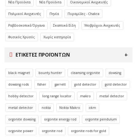
Νέα Προϊόντα
Νέα Προϊόντα
Οικονομικοί Ανιχνευτές
Παλμικοί Ανιχνευτές
Πηνία
Πυραμίδες - Chakra
Ραβδοσκοπικά Όργανα
Σκαπτικά Είδη
Υποβρύχιοι Ανιχνευτές
Φυσικός Χρυσός
Χωρίς κατηγορία
ΕΤΙΚΈΤΕΣ ΠΡΟΪΌΝΤΩΝ
black magnet
bounty hunter
cleansing orgonite
dowsing
dowsing rods
fisher
garrett
gold detector
gold detector
hobby detector
long range locator
makro
metal detector
metal detector
nokta
Nokta Makro
okm
orgonite dowsing
orgonite energy rod
orgonite pendulum
orgonite power
orgonite rod
orgonite rods for gold