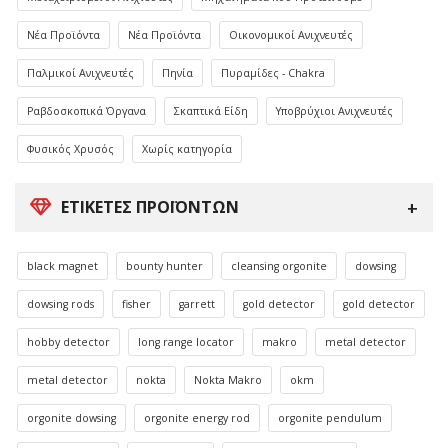
Νέα Προϊόντα
Νέα Προϊόντα
Οικονομικοί Ανιχνευτές
Παλμικοί Ανιχνευτές
Πηνία
Πυραμίδες - Chakra
Ραβδοσκοπικά Όργανα
Σκαπτικά Είδη
Υποβρύχιοι Ανιχνευτές
Φυσικός Χρυσός
Χωρίς κατηγορία
ΕΤΙΚΈΤΕΣ ΠΡΟΪΌΝΤΩΝ
black magnet
bounty hunter
cleansing orgonite
dowsing
dowsing rods
fisher
garrett
gold detector
gold detector
hobby detector
long range locator
makro
metal detector
metal detector
nokta
Nokta Makro
okm
orgonite dowsing
orgonite energy rod
orgonite pendulum