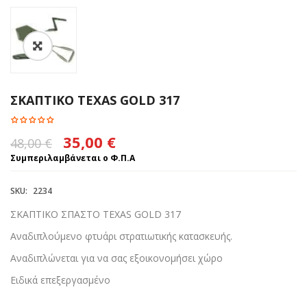
ΣΚΑΠΤΙΚΟ TEXAS GOLD 317
Original
Η
35,00
€
48,00
€
price
τρέχουσα
Συμπεριλαμβάνεται ο Φ.Π.Α
was:
τιμή
SKU:
2234
48,00 €.
είναι:
ΣΚΑΠΤΙΚΟ ΣΠΑΣΤΟ TEXAS GOLD 317
35,00 €.
Αναδιπλούμενο φτυάρι στρατιωτικής κατασκευής.
Αναδιπλώνεται για να σας εξοικονομήσει χώρο
Ειδικά επεξεργασμένο