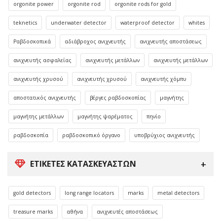
orgonite power
orgonite rod
orgonite rods for gold
teknetics
underwater detector
waterproof detector
whites
Ραβδοσκοπικά
αδιάβροχος ανιχνευτής
ανιχνευτής αποστάσεως
ανιχνευτής ασφαλείας
ανιχνευτής μετάλλων
ανιχνευτής μετάλλων
ανιχνευτής χρυσού
ανιχνευτής χρυσού
ανιχνευτής χόμπυ
αποστατικός ανιχνευτής
βέργες ραβδοσκοπίας
μαγνήτης
μαγνήτης μετάλλων
μαγνήτης ψαρέματος
πηνίο
ραβδοσκοπία
ραβδοσκοπικό όργανο
υποβρύχιος ανιχνευτής
ΕΤΙΚΈΤΕΣ ΚΑΤΑΣΚΕΥΑΣΤΏΝ
gold detectors
long range locators
marks
metal detectors
treasure marks
αθήνα
ανιχνευτές αποστάσεως