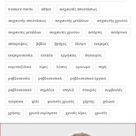
treasure marks
αθήνα
ανιχνευτές αποστάσεως
ανιχνευτής αποστάσεως
ανιχνευτής μετάλλων
ανιχνευτής χρυσού
ανιχνευτες μεταλλων
ανιχνευτες χρυσου
αντάρτες
αντάρτικα
αποκρύψεις
βιβλίο
βράχος
δέντρο
εκκρεμές
εκκρεμοσκοπία
ελλάδα
ερμηνείες
θησαυρός
κομιτατζίδικα
λίρες
λύσεις
ομοιωμα
πηγή
ραβδοσκοπία
ραβδοσκοπικά
ραβδοσκοπικά όργανα
ραβδοσκοπικό
σημάδια
σπηλιά
σταυρός
συμβουλές
τούρκικα
φίδι
φυσικός χρυσός
χάρτης
χελώνα
χρήσης
χρυσά νομίσματα
χρυσές λίρες
χρυσός