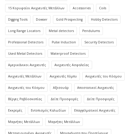
15 Κορυφαίοι Ανιχνευτές Μετάλλων
Accessories
Coils
Digging Tools
Dowser
Gold Prospecting
Hobby Detectors
Long Range Locators
Metal detectors
Pendulums
Professional Detectors
Pulse Induction
Security Detectors
Used Metal Detectors
Waterproof Detectors
Αμερικάνικοι Ανιχνευτές
Ανιχνευτές Ασφαλείας
Ανιχνευτές Μετάλλων
Ανιχνευτές Χόμπυ
Ανιχνευτές του Κόσμου
Ανιχνευτές του Κόσμου
Αξεσουάρ
Αποστατικοί Ανιχνευτές
Βέργες Ραβδοσκοπίας
Δείτε Προσφορές
Δείτε Προσφορές
Εκκρεμές
Εντοπισμός Καλωδίων
Επαγγελματικοί Ανιχνευτές
Μαγνήτες Μετάλλων
Μαγνήτες Μετάλλων
Μεταχειρισμένοι Ανιχνευτές
Μηχανήματα που Προτείνουμε