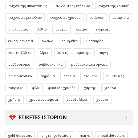
ανιχνευτής αποστάσεως
ανιχνευτής μετάλλων
ανιχνευτής χρυσού
ανιχνευτες μεταλλων
ανιχνευτες χρυσου
αντάρτες
αντάρτικα
αποκρύψεις
βιβλίο
βράχος
δέντρο
εκκρεμές
εκκρεμοσκοπία
ελλάδα
ερμηνείες
θησαυρός
κομιτατζίδικα
λίρες
λύσεις
ομοιωμα
πηγή
ραβδοσκοπία
ραβδοσκοπικά
ραβδοσκοπικά όργανα
ραβδοσκοπικό
σημάδια
σπηλιά
σταυρός
συμβουλές
τούρκικα
φίδι
φυσικός χρυσός
χάρτης
χελώνα
χρήσης
χρυσά νομίσματα
χρυσές λίρες
χρυσός
ΕΤΙΚΈΤΕΣ ΙΣΤΟΡΙΏΝ
gold detectors
long range locators
marks
metal detectors