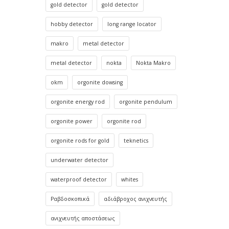
gold detector
gold detector
hobby detector
long range locator
makro
metal detector
metal detector
nokta
Nokta Makro
okm
orgonite dowsing
orgonite energy rod
orgonite pendulum
orgonite power
orgonite rod
orgonite rods for gold
teknetics
underwater detector
waterproof detector
whites
Ραβδοσκοπικά
αδιάβροχος ανιχνευτής
ανιχνευτής αποστάσεως