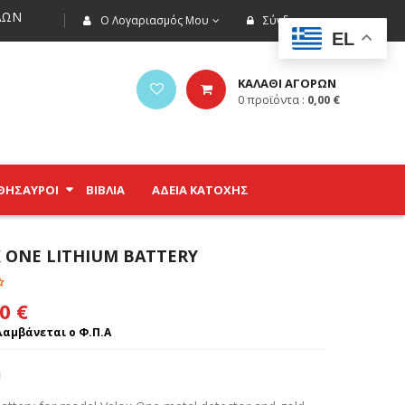
ΩΝ
Ο Λογαριασμός Μου
Σύνδεση
EL
ΚΑΛΑΘΙ ΑΓΟΡΩΝ
0
προϊόντα :
0,00
€
ΘΗΣΑΥΡΟΊ
ΒΙΒΛΊΑ
ΑΔΕΙΑ ΚΑΤΟΧΗΣ
 ONE LITHIUM BATTERY
00
€
αμβάνεται ο Φ.Π.Α
1