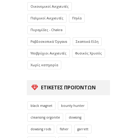
Οικονομικοί Ανιχνευτές
Παλμικοί Ανιχνευτές
Πηνία
Πυραμίδες - Chakra
Ραβδοσκοπικά Όργανα
Σκαπτικά Είδη
Υποβρύχιοι Ανιχνευτές
Φυσικός Χρυσός
Χωρίς κατηγορία
ΕΤΙΚΈΤΕΣ ΠΡΟΪΌΝΤΩΝ
black magnet
bounty hunter
cleansing orgonite
dowsing
dowsing rods
fisher
garrett