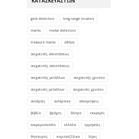
ΚΑΤΑΣΚΕΥΑΣΤΏΝ
gold detectors
long range locators
marks
metal detectors
treasure marks
αθήνα
ανιχνευτές αποστάσεως
ανιχνευτής αποστάσεως
ανιχνευτής μετάλλων
ανιχνευτής χρυσού
ανιχνευτες μεταλλων
ανιχνευτες χρυσου
αντάρτες
αντάρτικα
αποκρύψεις
βιβλίο
βράχος
δέντρο
εκκρεμές
εκκρεμοσκοπία
ελλάδα
ερμηνείες
θησαυρός
κομιτατζίδικα
λίρες