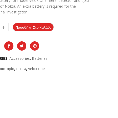
battery for model Velox One metal detector and gold
of Nokta. An extra battery is required for the
nal investigator!
Προσθήκη Στο Καλάθι
RIES:
Accessories
,
Batteries
μπαταρία
,
nokta
,
velox one