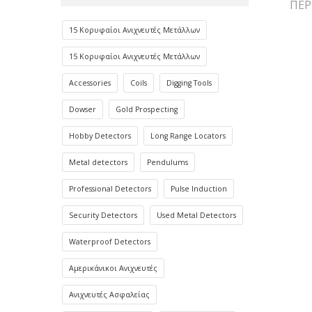
ΠΕΡ
15 Κορυφαίοι Ανιχνευτές Μετάλλων
15 Κορυφαίοι Ανιχνευτές Μετάλλων
Accessories
Coils
Digging Tools
Dowser
Gold Prospecting
Hobby Detectors
Long Range Locators
Metal detectors
Pendulums
Professional Detectors
Pulse Induction
Security Detectors
Used Metal Detectors
Waterproof Detectors
Αμερικάνικοι Ανιχνευτές
Ανιχνευτές Ασφαλείας