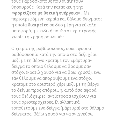
τους Ραβδοσκόπους που αναζητούν
θησαυρούς. Κατά την κατασκευή της
«φορτίζετε με θετική ενέργεια».
Με
περιστρεφόμενη κεραία και θάλαμο δείγματος,
η οποία
διαιρείτε
σε δύο μέρη για εύκολη
μεταφορά, με ειδική πατέντα περιστροφής
χωρίς τη χρήση ρουλεμάν.
Ο χειριστής ραβδοσκόπος, ασκεί φυσική
ραβδοσκοπία κατά την οποία στο δεξί χέρι
μαζί με τη βέργα κρατάμε τον «μάρτυρα»
δείγμα το οποίο θέλουμε να βρούμε σαν
στόχο, (κρατώ χρυσό για να βρω χρυσό), ενώ
εάν θέλουμε να απορρίψουμε ένα στόχο,
κρατάμε στο αριστερό χέρι μαζί με τη βέργα
το δείγμα προς απόρριψη, αυτό όσο αφορά
τους δεξιόχειρες, αντίστροφα ισχύουν για
τους αριστερόχειρες. Εναλλακτικά
τοποθετούμε ένα δείγμα (μάρτυρα) στο θάλαμο
δείγματος, βάζω χρυσό για να ανιχνεύσω