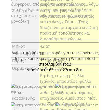
διαφέρουν από αυτά που αποστέλλονται, λόγω
(παραδοσιακή Ιαπωνική
του ότι είναι κατασκευασμένα εξολοκλήρου
Χρήση από:
ενεργειακή θεραπεία)
στο χέρι και η κάθε μία δημιουργία είναι
Αρχιτέκτονες ή διακοσμητές
μοναδική
για το Φενγκ Σούι – (Feng
Shui) είναι μια αρχαία κινεζική
πρακτική τοποθέτησης και
διαρρύθμισης χώρων.
Μήκος:
42 cm
Ανθεκτική θήκη μεταφοράς για τις ενεργειακές
Υψος λαβής:
11 cm
βέργες και εκκρεμές οργονίτη Wilhelm Reich
Bάρος:
235 gr η βέργα.
(περιλαμβάνεται)
Θερμοκρασία:
-10C έως 45C
Διαστάσεις: 65cm x 27cm x 8cm
Ρητίνη, ευγενή μέταλλα
(χαλκός, μπρούτζος, φύλλα
χρυσού κ.α.), ημιπολύτιμοι
Υλικά
λίθοι (χαλαζίας σε διάφορες
κατασκευής:
αποχρώσεις, Αμέθυστος, Μάτι
της Τίγρης, Λάπις Λάζουλι,
Καπνίας, Κόκκινος Ίασπης,