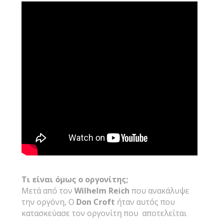
Τι είναι όμως ο οργονίτης;
Μετά από τον
Wilhelm
Reich
που ανακάλυψε
την οργόνη, Ο
Don
Croft
ήταν αυτός που
κατασκεύασε τον οργονίτη που αποτελείται