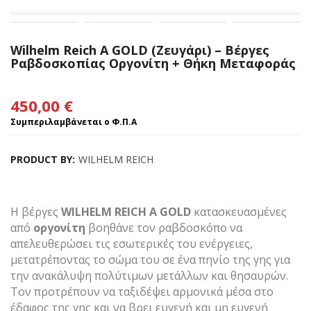
Wilhelm Reich A GOLD (Ζευγάρι) – Βέργες
Ραβδοσκοπίας Οργονίτη + Θήκη Μεταφοράς
450,00
€
Συμπεριλαμβάνεται ο Φ.Π.Α
PRODUCT BY:
WILHELM REICH
Η βέργες
WILHELM REICH Α GOLD
κατασκευασμένες
από
οργονίτη
βοηθάνε τον ραβδοσκόπο να
απελευθερώσει τις εσωτερικές του ενέργειες,
μετατρέποντας το σώμα του σε ένα πηνίο της γης για
την ανακάλυψη πολύτιμων μετάλλων και θησαυρών.
Τον προτρέπουν να ταξιδέψει αρμονικά μέσα στο
έδαφος της γης και να βρει ευγενή και μη ευγενή