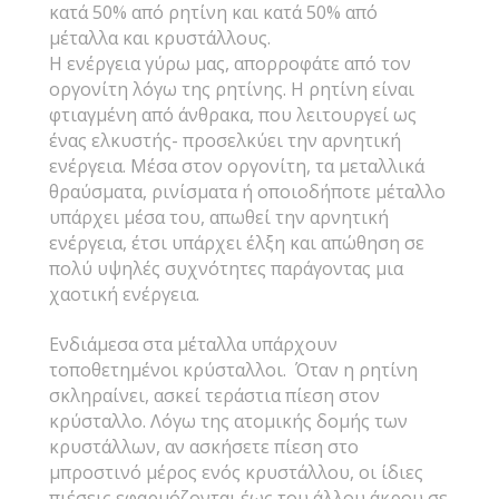
κατά 50% από ρητίνη και κατά 50% από
μέταλλα και κρυστάλλους.
Η ενέργεια γύρω μας, απορροφάτε από τον
οργονίτη λόγω της ρητίνης. Η ρητίνη είναι
φτιαγμένη από άνθρακα, που λειτουργεί ως
ένας ελκυστής- προσελκύει την αρνητική
ενέργεια. Μέσα στον οργονίτη, τα μεταλλικά
θραύσματα, ρινίσματα ή οποιοδήποτε μέταλλο
υπάρχει μέσα του, απωθεί την αρνητική
ενέργεια, έτσι υπάρχει έλξη και απώθηση σε
πολύ υψηλές συχνότητες παράγοντας μια
χαοτική ενέργεια.
Ενδιάμεσα στα μέταλλα υπάρχουν
τοποθετημένοι κρύσταλλοι. Όταν η ρητίνη
σκληραίνει, ασκεί τεράστια πίεση στον
κρύσταλλο. Λόγω της ατομικής δομής των
κρυστάλλων, αν ασκήσετε πίεση στο
μπροστινό μέρος ενός κρυστάλλου, οι ίδιες
πιέσεις εφαρμόζονται έως του άλλου άκρου σε