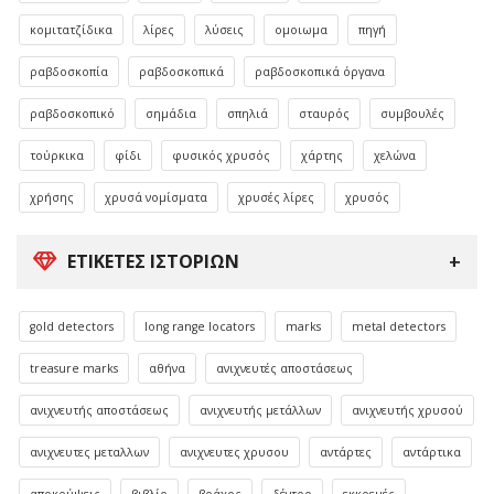
κομιτατζίδικα
λίρες
λύσεις
ομοιωμα
πηγή
ραβδοσκοπία
ραβδοσκοπικά
ραβδοσκοπικά όργανα
ραβδοσκοπικό
σημάδια
σπηλιά
σταυρός
συμβουλές
τούρκικα
φίδι
φυσικός χρυσός
χάρτης
χελώνα
χρήσης
χρυσά νομίσματα
χρυσές λίρες
χρυσός
ΕΤΙΚΈΤΕΣ ΙΣΤΟΡΙΏΝ
gold detectors
long range locators
marks
metal detectors
treasure marks
αθήνα
ανιχνευτές αποστάσεως
ανιχνευτής αποστάσεως
ανιχνευτής μετάλλων
ανιχνευτής χρυσού
ανιχνευτες μεταλλων
ανιχνευτες χρυσου
αντάρτες
αντάρτικα
αποκρύψεις
βιβλίο
βράχος
δέντρο
εκκρεμές