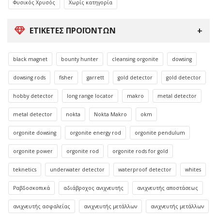
Φυσικός Χρυσός
Χωρίς κατηγορία
ΕΤΙΚΈΤΕΣ ΠΡΟΪΌΝΤΩΝ
black magnet
bounty hunter
cleansing orgonite
dowsing
dowsing rods
fisher
garrett
gold detector
gold detector
hobby detector
long range locator
makro
metal detector
metal detector
nokta
Nokta Makro
okm
orgonite dowsing
orgonite energy rod
orgonite pendulum
orgonite power
orgonite rod
orgonite rods for gold
teknetics
underwater detector
waterproof detector
whites
Ραβδοσκοπικά
αδιάβροχος ανιχνευτής
ανιχνευτής αποστάσεως
ανιχνευτής ασφαλείας
ανιχνευτής μετάλλων
ανιχνευτής μετάλλων