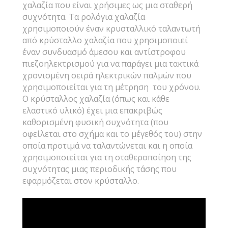
χαλαζία που είναι χρήσιμες ως μια σταθερή
συχνότητα. Τα ρολόγια χαλαζία
χρησιμοποιούν έναν κρυσταλλικό ταλαντωτή
από κρύσταλλο χαλαζία που χρησιμοποιεί
έναν συνδυασμό άμεσου και αντίστροφου
πιεζοηλεκτρισμού για να παράγει μια τακτικά
χρονισμένη σειρά ηλεκτρικών παλμών που
χρησιμοποιείται για τη μέτρηση του χρόνου.
Ο κρύσταλλος χαλαζία (όπως και κάθε
ελαστικό υλικό) έχει μια επακριβώς
καθορισμένη φυσική συχνότητα (που
οφείλεται στο σχήμα και το μέγεθός του) στην
οποία προτιμά να ταλαντώνεται και η οποία
χρησιμοποιείται για τη σταθεροποίηση της
συχνότητας μιας περιοδικής τάσης που
εφαρμόζεται στον κρύσταλλο.