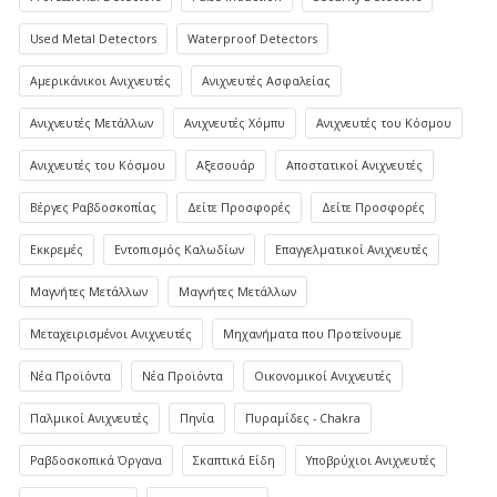
Used Metal Detectors
Waterproof Detectors
Αμερικάνικοι Ανιχνευτές
Ανιχνευτές Ασφαλείας
Ανιχνευτές Μετάλλων
Ανιχνευτές Χόμπυ
Ανιχνευτές του Κόσμου
Ανιχνευτές του Κόσμου
Αξεσουάρ
Αποστατικοί Ανιχνευτές
Βέργες Ραβδοσκοπίας
Δείτε Προσφορές
Δείτε Προσφορές
Εκκρεμές
Εντοπισμός Καλωδίων
Επαγγελματικοί Ανιχνευτές
Μαγνήτες Μετάλλων
Μαγνήτες Μετάλλων
Μεταχειρισμένοι Ανιχνευτές
Μηχανήματα που Προτείνουμε
Νέα Προϊόντα
Νέα Προϊόντα
Οικονομικοί Ανιχνευτές
Παλμικοί Ανιχνευτές
Πηνία
Πυραμίδες - Chakra
Ραβδοσκοπικά Όργανα
Σκαπτικά Είδη
Υποβρύχιοι Ανιχνευτές