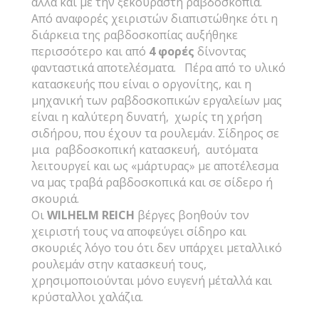
αλλά και με την ξεκούραστη ραβδοσκοπία.
Από αναφορές χειριστών διαπιστώθηκε ότι η
διάρκεια της ραβδοσκοπίας αυξήθηκε
περισσότερο και από
4 φορές
δίνοντας
φανταστικά αποτελέσματα. Πέρα από το υλικό
κατασκευής που είναι ο οργονίτης, και η
μηχανική των ραβδοσκοπικών εργαλείων μας
είναι η καλύτερη δυνατή, χωρίς τη χρήση
σιδήρου, που έχουν τα ρουλεμάν. Σίδηρος σε
μια ραβδοσκοπική κατασκευή, αυτόματα
λειτουργεί και ως «μάρτυρας» με αποτέλεσμα
να μας τραβά ραβδοσκοπικά και σε σίδερο ή
σκουριά.
Οι
WILHELM REICH
βέργες βοηθούν τον
χειριστή τους να αποφεύγει σίδηρο και
σκουριές λόγο του ότι δεν υπάρχει μεταλλικό
ρουλεμάν στην κατασκευή τους,
χρησιμοποιούνται μόνο ευγενή μέταλλά και
κρύσταλλοι χαλάζια.