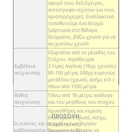
αφορά τους δεξιόχειρες,
αντίστροφα ισχύουν για τους
αριστερόχειρες. Εναλλακτικά
τοποθετούμε ένα δείγμα
(μάρτυρα) στο θάλαμο
δείγματος, βάζω χρυσό για να
ανιχνεύσω χρυσό.
Εξαρτάται από το μέγεθος του
Στόχου, παράδειγμα:
Εμβέλεια
2 λίρες Αγγλίας (16γρ. χρυσός)
ανίχνευσης
80-100 μέτρα,
500γρ ευγενούς
μετάλλου (χρυσό, ασήμι κτλ )
πάνω από 1500 μέτρα.
Βάθος
Πάνω από 18 μέτρα, ανάλογα
ανίχνευσης
και του μεγέθους του στόχου.
Χρυσοθήρες και εύρεση
ΠΡΟΣΟΧΗ:
θησαυρών ( Χρυσό, Ασήμι,
Οι εικόνες και τα σχέδια των βεργών
διαμάντια κτλ)
ραβδοσκοπίας Οργονίτη ενδέχεται να
Θεραπευτές Ρέικι