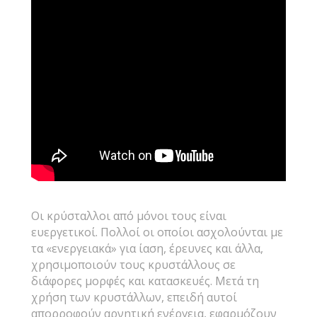
Οι κρύσταλλοι από μόνοι τους είναι
ευεργετικοί. Πολλοί οι οποίοι ασχολούνται με
τα «ενεργειακά» για ίαση, έρευνες και άλλα,
χρησιμοποιούν τους κρυστάλλους σε
διάφορες μορφές και κατασκευές. Μετά τη
χρήση των κρυστάλλων, επειδή αυτοί
απορροφούν αρνητική ενέργεια, εφαρμόζουν