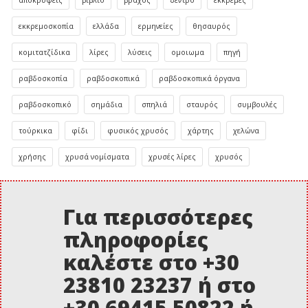
εκκρεμοσκοπία
ελλάδα
ερμηνείες
θησαυρός
κομιτατζίδικα
λίρες
λύσεις
ομοιωμα
πηγή
ραβδοσκοπία
ραβδοσκοπικά
ραβδοσκοπικά όργανα
ραβδοσκοπικό
σημάδια
σπηλιά
σταυρός
συμβουλές
τούρκικα
φίδι
φυσικός χρυσός
χάρτης
χελώνα
χρήσης
χρυσά νομίσματα
χρυσές λίρες
χρυσός
Για περισσότερες
πληροφορίες
καλέστε στο +30
23810 23237 ή στο
+30 69415 50822 ή