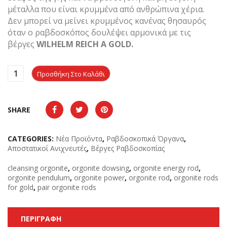
μέταλλα που είναι κρυμμένα από ανθρώπινα χέρια.
Δεν μπορεί να μείνει κρυμμένος κανένας θησαυρός
όταν ο ραβδοσκόπος δουλέψει αρμονικά με τις
βέργες
WILHELM REICH Α GOLD.
Προσθήκη Στο Καλάθι
SHARE
CATEGORIES:
Νέα Προϊόντα
,
Ραβδοσκοπικά Όργανα
,
Αποστατικοί Ανιχνευτές
,
Βέργες Ραβδοσκοπίας
cleansing orgonite
,
orgonite dowsing
,
orgonite energy rod
,
orgonite pendulum
,
orgonite power
,
orgonite rod
,
orgonite rods
for gold
,
pair orgonite rods
ΠΕΡΙΓΡΑΦΉ