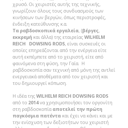
χρυσό. Οι χειριστές αυτής της τεχνικής,
γνωρίζουν όλους τους συνδυασμούς των
κινήσεων των βεργών, όπως περιστροφές,
ένδειξη κατεύθυνσης κ.α.
Τα ραβδοσκοπικά εργαλεία
, (
βέργες
,
εκκρεμή
και άλλα) της εταιρείας
WILHELM
REICH DOWSING RODS
, είναι συσκευές οι
οποίες επηρεάζονται από την ενέργεια είτε
αυτή εκπέμπετε από το χειριστή, είτε από
φαινόμενα στη φύση, την Γαία. Η
ραβδοσκοπία σαν τεχνική από μόνη της αντλεί
ενεργειακά αποθέματα από τον χειριστή και
του δημιουργεί κόπωση.
Η ιδέα της
WILHELM
REICH
DOWSING
RODS
από το
2014
να χρησιμοποιήσει τον οργονίτη
στη ραβδοσκοπία
αποτελεί την πρώτη
παγκόσμια πατέντα
και έχει να κάνει και με
την ενίσχυση των δεξιοτήτων του χειριστή