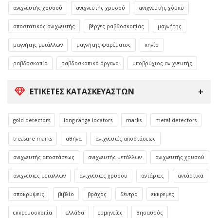
ανιχνευτής χρυσού
ανιχνευτής χρυσού
ανιχνευτής χόμπυ
αποστατικός ανιχνευτής
βέργες ραβδοσκοπίας
μαγνήτης
μαγνήτης μετάλλων
μαγνήτης ψαρέματος
πηνίο
ραβδοσκοπία
ραβδοσκοπικό όργανο
υποβρύχιος ανιχνευτής
ΕΤΙΚΈΤΕΣ ΚΑΤΑΣΚΕΥΑΣΤΏΝ
gold detectors
long range locators
marks
metal detectors
treasure marks
αθήνα
ανιχνευτές αποστάσεως
ανιχνευτής αποστάσεως
ανιχνευτής μετάλλων
ανιχνευτής χρυσού
ανιχνευτες μεταλλων
ανιχνευτες χρυσου
αντάρτες
αντάρτικα
αποκρύψεις
βιβλίο
βράχος
δέντρο
εκκρεμές
εκκρεμοσκοπία
ελλάδα
ερμηνείες
θησαυρός