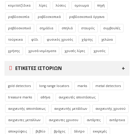
κομιτατζίδικα
λίρες
λύσεις
ομοιωμα
πηγή
ραβδοσκοπία
ραβδοσκοπικά
ραβδοσκοπικά όργανα
ραβδοσκοπικό
σημάδια
σπηλιά
σταυρός
συμβουλές
τούρκικα
φίδι
φυσικός χρυσός
χάρτης
χελώνα
χρήσης
χρυσά νομίσματα
χρυσές λίρες
χρυσός
ΕΤΙΚΈΤΕΣ ΙΣΤΟΡΙΏΝ
gold detectors
long range locators
marks
metal detectors
treasure marks
αθήνα
ανιχνευτές αποστάσεως
ανιχνευτής αποστάσεως
ανιχνευτής μετάλλων
ανιχνευτής χρυσού
ανιχνευτες μεταλλων
ανιχνευτες χρυσου
αντάρτες
αντάρτικα
αποκρύψεις
βιβλίο
βράχος
δέντρο
εκκρεμές