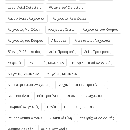
Used Metal Detectors
Waterproof Detectors
Αμερικάνικοι Ανιχνευτές
Ανιχνευτές Ασφαλείας
Ανιχνευτές Μετάλλων
Ανιχνευτές Χόμπυ
Ανιχνευτές του Κόσμου
Ανιχνευτές του Κόσμου
Αξεσουάρ
Αποστατικοί Ανιχνευτές
Βέργες Ραβδοσκοπίας
Δείτε Προσφορές
Δείτε Προσφορές
Εκκρεμές
Εντοπισμός Καλωδίων
Επαγγελματικοί Ανιχνευτές
Μαγνήτες Μετάλλων
Μαγνήτες Μετάλλων
Μεταχειρισμένοι Ανιχνευτές
Μηχανήματα που Προτείνουμε
Νέα Προϊόντα
Νέα Προϊόντα
Οικονομικοί Ανιχνευτές
Παλμικοί Ανιχνευτές
Πηνία
Πυραμίδες - Chakra
Ραβδοσκοπικά Όργανα
Σκαπτικά Είδη
Υποβρύχιοι Ανιχνευτές
Φυσικός Χρυσός
Χωρίς κατηγορία