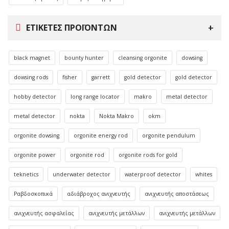
ΕΤΙΚΈΤΕΣ ΠΡΟΪΌΝΤΩΝ
black magnet
bounty hunter
cleansing orgonite
dowsing
dowsing rods
fisher
garrett
gold detector
gold detector
hobby detector
long range locator
makro
metal detector
metal detector
nokta
Nokta Makro
okm
orgonite dowsing
orgonite energy rod
orgonite pendulum
orgonite power
orgonite rod
orgonite rods for gold
teknetics
underwater detector
waterproof detector
whites
Ραβδοσκοπικά
αδιάβροχος ανιχνευτής
ανιχνευτής αποστάσεως
ανιχνευτής ασφαλείας
ανιχνευτής μετάλλων
ανιχνευτής μετάλλων