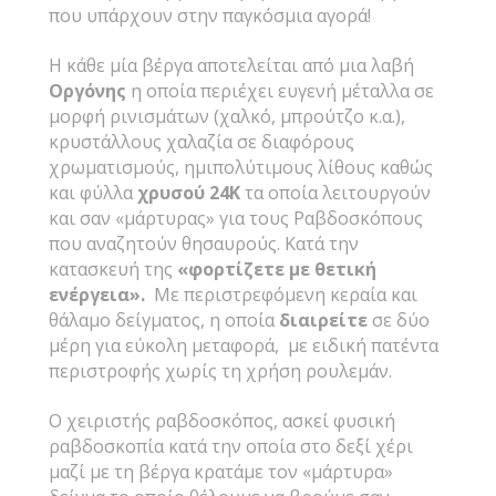
που υπάρχουν στην παγκόσμια αγορά!
Η κάθε μία βέργα αποτελείται από μια λαβή
Οργόνης
η οποία περιέχει ευγενή μέταλλα σε
μορφή ρινισμάτων (χαλκό, μπρούτζο κ.α.),
κρυστάλλους χαλαζία σε διαφόρους
χρωματισμούς, ημιπολύτιμους λίθους καθώς
και φύλλα
χρυσού 24Κ
τα οποία λειτουργούν
και σαν «μάρτυρας» για τους Ραβδοσκόπους
που αναζητούν θησαυρούς. Κατά την
κατασκευή της
«φορτίζετε με θετική
ενέργεια».
Με περιστρεφόμενη κεραία και
θάλαμο δείγματος, η οποία
διαιρείτε
σε δύο
μέρη για εύκολη μεταφορά, με ειδική πατέντα
περιστροφής χωρίς τη χρήση ρουλεμάν.
Ο χειριστής ραβδοσκόπος, ασκεί φυσική
ραβδοσκοπία κατά την οποία στο δεξί χέρι
μαζί με τη βέργα κρατάμε τον «μάρτυρα»