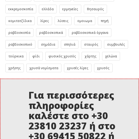
εκκρεμοσκοπία
ελλάδα
ερμηνείες
θησαυρός
κομιτατζίδικα
λίρες
λύσεις
ομοιωμα
πηγή
ραβδοσκοπία
ραβδοσκοπικά
ραβδοσκοπικά όργανα
ραβδοσκοπικό
σημάδια
σπηλιά
σταυρός
συμβουλές
τούρκικα
φίδι
φυσικός χρυσός
χάρτης
χελώνα
χρήσης
χρυσά νομίσματα
χρυσές λίρες
χρυσός
Για περισσότερες
πληροφορίες
καλέστε στο +30
23810 23237 ή στο
+30 69415 50822 ή