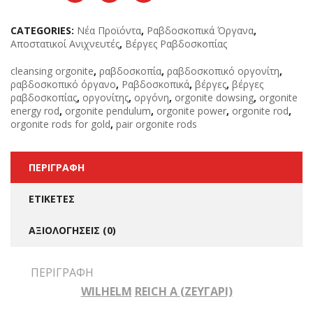
CATEGORIES:
Νέα Προϊόντα
,
Ραβδοσκοπικά Όργανα
,
Αποστατικοί Ανιχνευτές
,
Βέργες Ραβδοσκοπίας
cleansing orgonite
,
ραβδοσκοπία
,
ραβδοσκοπικό οργονίτη
,
ραβδοσκοπικό όργανο
,
Ραβδοσκοπικά
,
βέργες
,
βέργες
ραβδοσκοπίας
,
οργονίτης
,
οργόνη
,
orgonite dowsing
,
orgonite
energy rod
,
orgonite pendulum
,
orgonite power
,
orgonite rod
,
orgonite rods for gold
,
pair orgonite rods
ΠΕΡΙΓΡΑΦΉ
ΕΤΙΚΈΤΕΣ
ΑΞΙΟΛΟΓΉΣΕΙΣ (0)
ΠΕΡΙΓΡΑΦΉ
WILHELM
REICH
Α (ΖΕΥΓΆΡΙ)