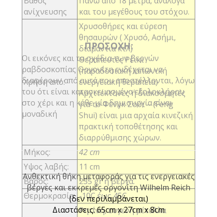
Βάθος
Πάνω από 18 μέτρα, ανάλογα
ανίχνευσης
και του μεγέθους του στόχου.
Χρυσοθήρες και εύρεση
θησαυρών ( Χρυσό, Ασήμι,
ΠΡΟΣΟΧΗ:
διαμάντια κτλ)
Οι εικόνες και τα σχέδια των βεργών
Θεραπευτές Ρέικι
ραβδοσκοπίας Οργονίτη ενδέχεται να
(παραδοσιακή Ιαπωνική
διαφέρουν από αυτά που αποστέλλονται, λόγω
Χρήση από:
ενεργειακή θεραπεία)
του ότι είναι κατασκευασμένα εξολοκλήρου
Αρχιτέκτονες ή διακοσμητές
στο χέρι και η κάθε μία δημιουργία είναι
για το Φενγκ Σούι – (Feng
μοναδική
Shui) είναι μια αρχαία κινεζική
πρακτική τοποθέτησης και
διαρρύθμισης χώρων.
Μήκος:
42 cm
Υψος λαβής:
11 cm
Ανθεκτική θήκη μεταφοράς για τις ενεργειακές
Bάρος:
235 gr η βέργα.
βέργες και εκκρεμές οργονίτη Wilhelm Reich
Θερμοκρασία:
-10C έως 45C
(δεν περιλαμβάνεται)
Διαστάσεις: 65cm x 27cm x 8cm
Ρητίνη, ευγενή μέταλλα