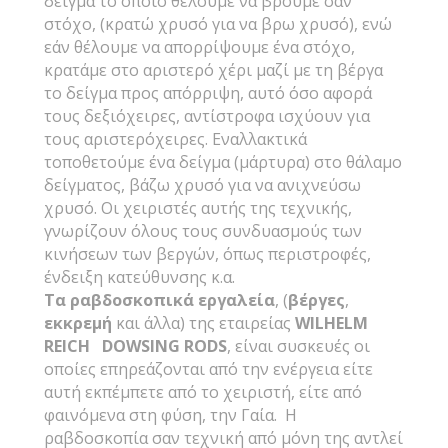
δείγμα το οποίο θέλουμε να βρούμε σαν
στόχο, (κρατώ χρυσό για να βρω χρυσό), ενώ
εάν θέλουμε να απορρίψουμε ένα στόχο,
κρατάμε στο αριστερό χέρι μαζί με τη βέργα
το δείγμα προς απόρριψη, αυτό όσο αφορά
τους δεξιόχειρες, αντίστροφα ισχύουν για
τους αριστερόχειρες. Εναλλακτικά
τοποθετούμε ένα δείγμα (μάρτυρα) στο θάλαμο
δείγματος, βάζω χρυσό για να ανιχνεύσω
χρυσό. Οι χειριστές αυτής της τεχνικής,
γνωρίζουν όλους τους συνδυασμούς των
κινήσεων των βεργών, όπως περιστροφές,
ένδειξη κατεύθυνσης κ.α.
Τα ραβδοσκοπικά εργαλεία
, (
βέργες
,
εκκρεμή
και άλλα) της εταιρείας
WILHELM
REICH DOWSING RODS
, είναι συσκευές οι
οποίες επηρεάζονται από την ενέργεια είτε
αυτή εκπέμπετε από το χειριστή, είτε από
φαινόμενα στη φύση, την Γαία. Η
ραβδοσκοπία σαν τεχνική από μόνη της αντλεί