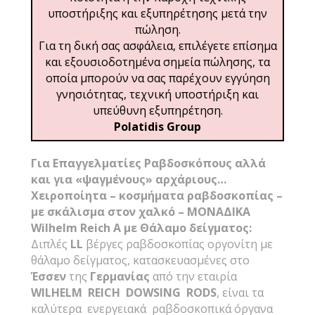
υποστήριξης και εξυπηρέτησης μετά την
πώληση.
Για τη δική σας ασφάλεια, επιλέγετε επίσημα
και εξουσιοδοτημένα σημεία πώλησης, τα
οποία μπορούν να σας παρέχουν εγγύηση
γνησιότητας, τεχνική υποστήριξη και
υπεύθυνη εξυπηρέτηση.
Polatidis Group
Για Επαγγελματίες Ραβδοσκόπους αλλά
και για «ψαγμένους» αρχάριους…
Χειροποίητα – κοσμήματα ραβδοσκοπίας –
με σκάλισμα στον χαλκό – ΜΟΝΑΔΙΚΑ
Wilhelm Reich Α με Θάλαμο δείγματος:
Διπλές
LL
βέργες ραβδοσκοπίας οργονίτη με
θάλαμο δείγματος, κατασκευασμένες στο
Έσσεν
της
Γερμανίας
από την εταιρία
WILHELM
REICH
DOWSING
RODS
, είναι τα
καλύτερα ενεργειακά ραβδοσκοπικά όργανα