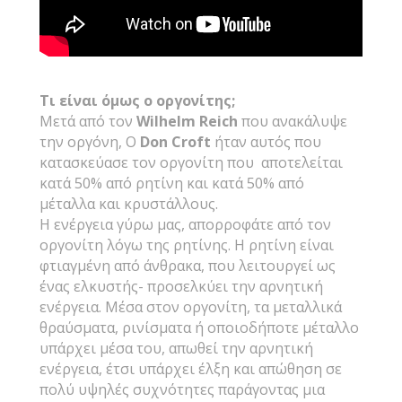
Τι είναι όμως ο οργονίτης;
Μετά από τον
Wilhelm
Reich
που ανακάλυψε
την οργόνη, Ο
Don
Croft
ήταν αυτός που
κατασκεύασε τον οργονίτη που αποτελείται
κατά 50% από ρητίνη και κατά 50% από
μέταλλα και κρυστάλλους.
Η ενέργεια γύρω μας, απορροφάτε από τον
οργονίτη λόγω της ρητίνης. Η ρητίνη είναι
φτιαγμένη από άνθρακα, που λειτουργεί ως
ένας ελκυστής- προσελκύει την αρνητική
ενέργεια. Μέσα στον οργονίτη, τα μεταλλικά
θραύσματα, ρινίσματα ή οποιοδήποτε μέταλλο
υπάρχει μέσα του, απωθεί την αρνητική
ενέργεια, έτσι υπάρχει έλξη και απώθηση σε
πολύ υψηλές συχνότητες παράγοντας μια