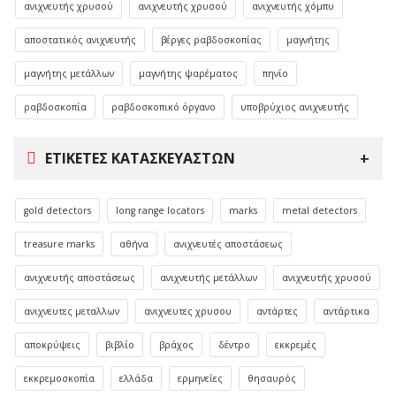
ανιχνευτής χρυσού
ανιχνευτής χρυσού
ανιχνευτής χόμπυ
αποστατικός ανιχνευτής
βέργες ραβδοσκοπίας
μαγνήτης
μαγνήτης μετάλλων
μαγνήτης ψαρέματος
πηνίο
ραβδοσκοπία
ραβδοσκοπικό όργανο
υποβρύχιος ανιχνευτής
ΕΤΙΚΈΤΕΣ ΚΑΤΑΣΚΕΥΑΣΤΏΝ
gold detectors
long range locators
marks
metal detectors
treasure marks
αθήνα
ανιχνευτές αποστάσεως
ανιχνευτής αποστάσεως
ανιχνευτής μετάλλων
ανιχνευτής χρυσού
ανιχνευτες μεταλλων
ανιχνευτες χρυσου
αντάρτες
αντάρτικα
αποκρύψεις
βιβλίο
βράχος
δέντρο
εκκρεμές
εκκρεμοσκοπία
ελλάδα
ερμηνείες
θησαυρός