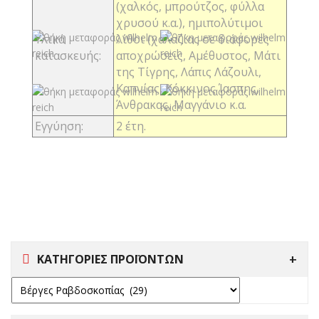
(χαλκός, μπρούτζος, φύλλα
χρυσού κ.α.), ημιπολύτιμοι
Υλικά
λίθοι (χαλαζίας σε διάφορες
κατασκευής:
αποχρώσεις, Αμέθυστος, Μάτι
της Τίγρης, Λάπις Λάζουλι,
Καπνίας, Κόκκινος Ίασπης,
Άνθρακας, Μαγγάνιο κ.α.
Εγγύηση:
2 έτη.
ΚΑΤΗΓΟΡΙΕΣ ΠΡΟΪΟΝΤΩΝ