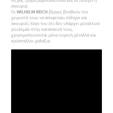
να μας τραβά ραβδοσκοπικά και σε σίδερο ή
σκουριά.
Οι
WILHELM REICH
βέργες βοηθούν τον
χειριστή τους να αποφεύγει σίδηρο και
σκουριές λόγο του ότι δεν υπάρχει μεταλλικό
ρουλεμάν στην κατασκευή τους,
χρησιμοποιούνται μόνο ευγενή μέταλλά και
κρύσταλλοι χαλάζια.