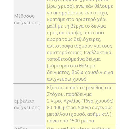
βρω χρυσό), ενώ εάν θέλουμε
να απορρίψουμε ένα στόχο,
Μέθοδος
κρατάμε στο αριστερό χέρι
ανίχνευσης:
μαζί με τη βέργα το δείγμα
προς απόρριψη, αυτό όσο
αφορά τους δεξιόχειρες,
αντίστροφα ισχύουν για τους
αριστερόχειρες. Εναλλακτικά
τοποθετούμε ένα δείγμα
(μάρτυρα) στο θάλαμο
δείγματος, βάζω χρυσό για να
ανιχνεύσω χρυσό.
Εξαρτάται από το μέγεθος του
Στόχου, παράδειγμα:
Εμβέλεια
2 λίρες Αγγλίας (16γρ. χρυσός)
ανίχνευσης
80-100 μέτρα,
500γρ ευγενούς
μετάλλου (χρυσό, ασήμι κτλ )
πάνω από 1500 μέτρα.