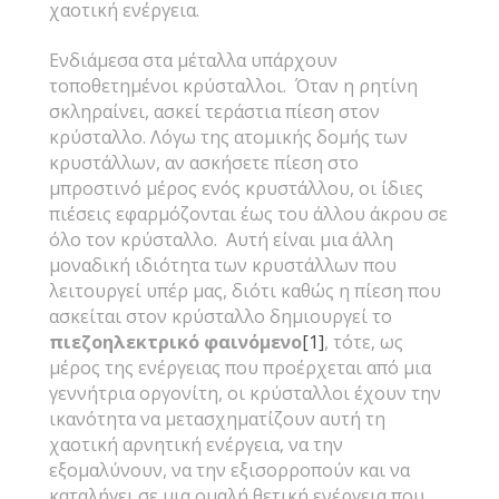
χαοτική ενέργεια.
Ενδιάμεσα στα μέταλλα υπάρχουν
τοποθετημένοι κρύσταλλοι. Όταν η ρητίνη
σκληραίνει, ασκεί τεράστια πίεση στον
κρύσταλλο. Λόγω της ατομικής δομής των
κρυστάλλων, αν ασκήσετε πίεση στο
μπροστινό μέρος ενός κρυστάλλου, οι ίδιες
πιέσεις εφαρμόζονται έως του άλλου άκρου σε
όλο τον κρύσταλλο. Αυτή είναι μια άλλη
μοναδική ιδιότητα των κρυστάλλων που
λειτουργεί υπέρ μας, διότι καθώς η πίεση που
ασκείται στον κρύσταλλο δημιουργεί το
πιεζοηλεκτρικό φαινόμενο
[1]
, τότε, ως
μέρος της ενέργειας που προέρχεται από μια
γεννήτρια οργονίτη, οι κρύσταλλοι έχουν την
ικανότητα να μετασχηματίζουν αυτή τη
χαοτική αρνητική ενέργεια, να την
εξομαλύνουν, να την εξισορροπούν και να
καταλήγει σε μια ομαλή θετική ενέργεια που