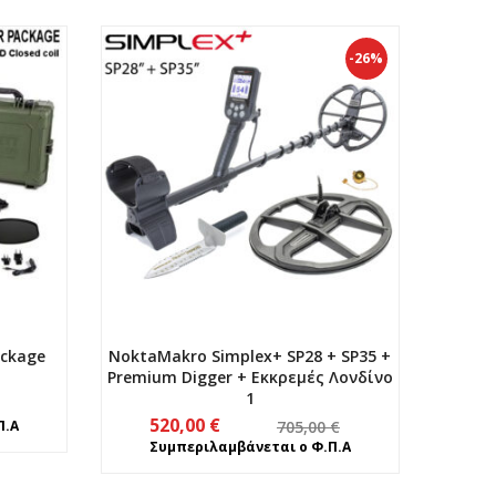
-26%
ackage
NoktaMakro Simplex+ SP28 + SP35 +
Premium Digger + Εκκρεμές Λονδίνο
1
Original
Η
520,00
€
Π.Α
705,00
€
price
τρέχουσα
Συμπεριλαμβάνεται ο Φ.Π.Α
was:
τιμή