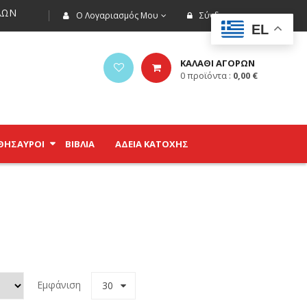
ΩΝ
Ο Λογαριασμός Μου
Σύνδεση
EL
ΚΑΛΑΘΙ ΑΓΟΡΩΝ
0
προϊόντα :
0,00
€
ΘΗΣΑΥΡΟΊ
ΒΙΒΛΊΑ
ΑΔΕΙΑ ΚΑΤΟΧΗΣ
Εμφάνιση
30