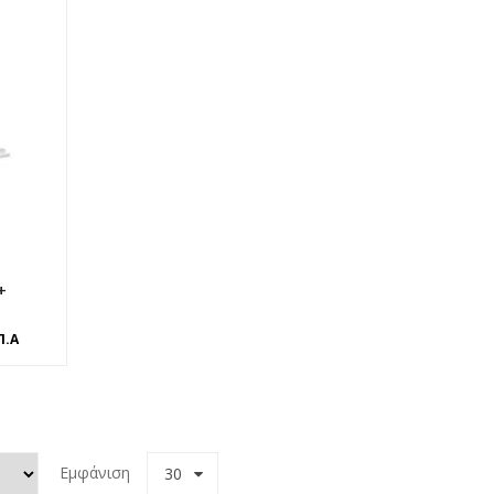
+
Π.Α
Εμφάνιση
30