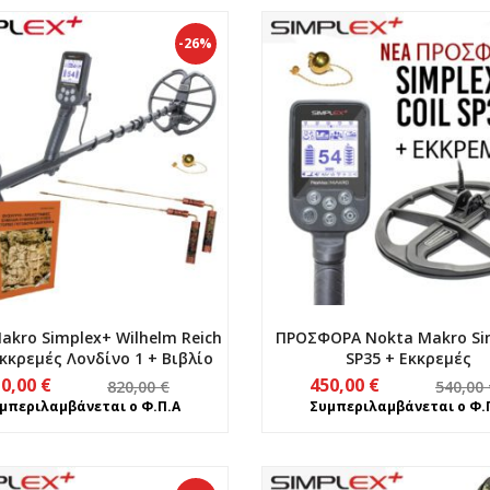
-26%
kro Simplex+ Wilhelm Reich
ΠΡΟΣΦΟΡΑ Nokta Makro Si
Εκκρεμές Λονδίνο 1 + Βιβλίο
SP35 + Εκκρεμές
Original
Η
Original
Η
10,00
€
450,00
€
820,00
€
540,00
price
τρέχουσα
price
τρέχουσα
μπεριλαμβάνεται ο Φ.Π.Α
Συμπεριλαμβάνεται ο Φ.
was:
τιμή
was:
τιμή
820,00 €.
είναι:
540,00 €.
είναι:
610,00 €.
450,00 €.