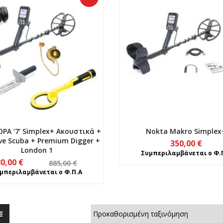
Α ‘7’ Simplex+ Ακουστικά +
Nokta Makro Simplex
ve Scuba + Premium Digger +
350,00
€
London 1
Συμπεριλαμβάνεται ο Φ.
Original
Η
80,00
€
885,00
€
price
τρέχουσα
μπεριλαμβάνεται ο Φ.Π.Α
was:
τιμή
885,00 €.
είναι:
680,00 €.