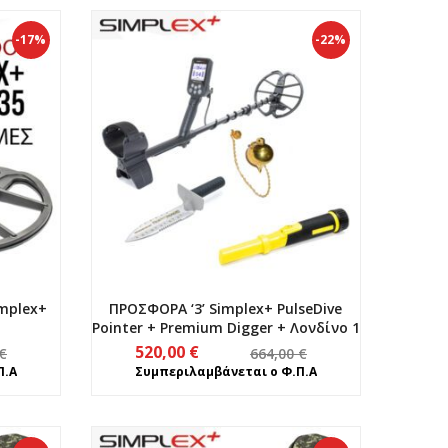
705,00 €.
είναι:
520,00 €.
-17%
-22%
mplex+
ΠΡΟΣΦΟΡΑ ‘3’ Simplex+ PulseDive
Pointer + Premium Digger + Λονδίνο 1
Original
Η
520,00
€
€
664,00
€
price
τρέχουσα
Π.Α
Συμπεριλαμβάνεται ο Φ.Π.Α
was:
τιμή
664,00 €.
είναι:
520,00 €.