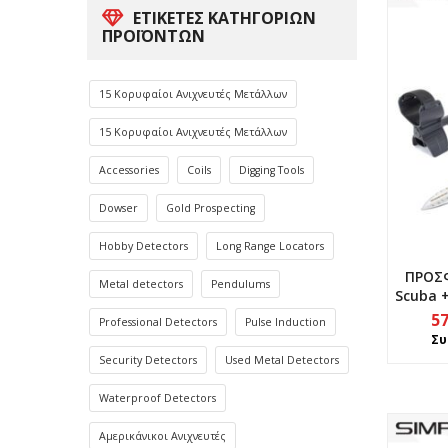
ΕΤΙΚΈΤΕΣ ΚΑΤΗΓΟΡΙΏΝ
ΠΡΟΪΌΝΤΩΝ
15 Κορυφαίοι Ανιχνευτές Μετάλλων
15 Κορυφαίοι Ανιχνευτές Μετάλλων
Accessories
Coils
Digging Tools
Dowser
Gold Prospecting
Hobby Detectors
Long Range Locators
ΠΡΟΣΦ
Metal detectors
Pendulums
Scuba 
5
Professional Detectors
Pulse Induction
Συ
Security Detectors
Used Metal Detectors
Waterproof Detectors
Αμερικάνικοι Ανιχνευτές