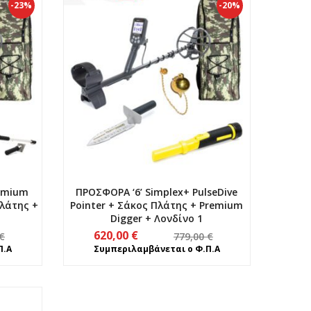
-23%
-20%
remium
ΠΡΟΣΦΟΡΑ ‘6’ Simplex+ PulseDive
Πλάτης +
Pointer + Σάκος Πλάτης + Premium
Digger + Λονδίνο 1
Original
Η
620,00
€
€
779,00
€
price
τρέχουσα
Π.Α
Συμπεριλαμβάνεται ο Φ.Π.Α
was:
τιμή
779,00 €.
είναι:
620,00 €.