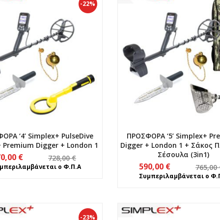
-22%
ΟΡΑ ‘4’ Simplex+ PulseDive
ΠΡΟΣΦΟΡΑ ‘5’ Simplex+ P
+ Premium Digger + London 1
Digger + London 1 + Σάκος 
Σέσουλα (3in1)
Original
Η
70,00
€
728,00
€
Original
Η
590,00
€
price
τρέχουσα
μπεριλαμβάνεται ο Φ.Π.Α
765,00
price
τρέχουσα
Συμπεριλαμβάνεται ο Φ.
was:
τιμή
was:
τιμή
728,00 €.
είναι:
765,00 €.
είναι:
570,00 €.
590,00 €.
-23%