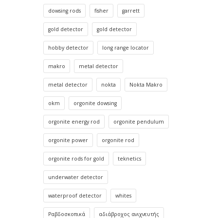
dowsing rods
fisher
garrett
gold detector
gold detector
hobby detector
long range locator
makro
metal detector
metal detector
nokta
Nokta Makro
okm
orgonite dowsing
orgonite energy rod
orgonite pendulum
orgonite power
orgonite rod
orgonite rods for gold
teknetics
underwater detector
waterproof detector
whites
Ραβδοσκοπικά
αδιάβροχος ανιχνευτής