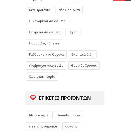
Νέα Προϊόντα
Νέα Προϊόντα
Οικονομικοί Ανιχνευτές
Παλμικοί Ανιχνευτές
Πηνία
Πυραμίδες - Chakra
Ραβδοσκοπικά Όργανα
Σκαπτικά Είδη
Υποβρύχιοι Ανιχνευτές
Φυσικός Χρυσός
Χωρίς κατηγορία
ΕΤΙΚΈΤΕΣ ΠΡΟΪΌΝΤΩΝ
black magnet
bounty hunter
cleansing orgonite
dowsing