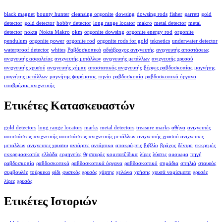
black magnet
bounty hunter
cleansing orgonite
dowsing
dowsing rods
fisher
garrett
gold
detector
gold detector
hobby detector
long range locator
makro
metal detector
metal
detector
nokta
Nokta Makro
okm
orgonite dowsing
orgonite energy rod
orgonite
pendulum
orgonite power
orgonite rod
orgonite rods for gold
teknetics
underwater detector
waterproof detector
whites
Ραβδοσκοπικά
αδιάβροχος ανιχνευτής
ανιχνευτής αποστάσεως
ανιχνευτής ασφαλείας
ανιχνευτής μετάλλων
ανιχνευτής μετάλλων
ανιχνευτής χρυσού
ανιχνευτής χρυσού
ανιχνευτής χόμπυ
αποστατικός ανιχνευτής
βέργες ραβδοσκοπίας
μαγνήτης
μαγνήτης μετάλλων
μαγνήτης ψαρέματος
πηνίο
ραβδοσκοπία
ραβδοσκοπικό όργανο
υποβρύχιος ανιχνευτής
Ετικέτες Κατασκευαστών
gold detectors
long range locators
marks
metal detectors
treasure marks
αθήνα
ανιχνευτές
αποστάσεως
ανιχνευτής αποστάσεως
ανιχνευτής μετάλλων
ανιχνευτής χρυσού
ανιχνευτες
μεταλλων
ανιχνευτες χρυσου
αντάρτες
αντάρτικα
αποκρύψεις
βιβλίο
βράχος
δέντρο
εκκρεμές
εκκρεμοσκοπία
ελλάδα
ερμηνείες
θησαυρός
κομιτατζίδικα
λίρες
λύσεις
ομοιωμα
πηγή
ραβδοσκοπία
ραβδοσκοπικά
ραβδοσκοπικά όργανα
ραβδοσκοπικό
σημάδια
σπηλιά
σταυρός
συμβουλές
τούρκικα
φίδι
φυσικός χρυσός
χάρτης
χελώνα
χρήσης
χρυσά νομίσματα
χρυσές
λίρες
χρυσός
Ετικέτες Ιστοριών