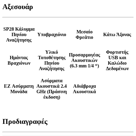
Αξεσουάρ
SP28 Κάλυμμα
Μεσαίο
Πηνίου
Υποβραχιόνιο
Κάτω Άξονας
Φρεάτιο
Αναζήτησης
Υλικό
Φορτιστής
Προσαρμογέας
Ημάντας
Τοποθέτησης
USB και
Ακουστικών
Βραχιόνων
Πηνίου
Καλώδιο
(6.3 mm 1/4 “)
Αναζήτησης
Δεδομένων
Ασύρματα
EZ Ασύρματη
Ακουστικά 2.4
Αδιάβροχα
Μονάδα
GHz (Πράσινη
Ακουστικά
έκδοση)
Προδιαγραφές