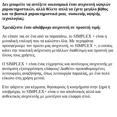
Δεν μπορείτε να αντέξετε οικονομικά έναν ανιχνευτή υψηλών
χαρακτηριστικών, αλλά θέλετε απλά να έχετε μεγάλο βάθος
και τα βασικά χαρακτηριστικά μιας συσκευής υψηλής
τεχνολογίας;
Χρειάζεστε έναν αδιάβροχο ανιχνευτή σε προσιτή τιμή;
Αν είπατε ναι σε ένα από τα παραπάνω, το SIMPLEX + είναι η
μοναδική επιλογή που τα καλύπτει όλα. Με περηφάνια
προσφέρουμε τον πρώτο μας ανιχνευτή, το SIMPLEX +, o οποίος
κάνει την ποιοτική ανίχνευση μετάλλων διαθέσιμη και προσιτή για
όλους τους χρήστες.
Ο SIMPLEX + είναι ένας εύχρηστος και αυτόνομος ανιχνευτής με
αυτόματη εξισορρόπηση εδάφους! Διαθέτει προκαθορισμένες
λειτουργίες αναζήτησης, όπως λειτουργία παραλίας, με ένα πολύ
εύκολο στη χρήση μενού.
Είτε ψάχνετε για κέρματα, θησαυρούς ή κοσμήματα στην ξηρά ή
υποβρύχια, το SIMPLEX+ είναι ο πιο αποδοτικός αλλά και
ανθεκτικός ανιχνευτής με μοντέρνο και ελαφρύ στυλ.