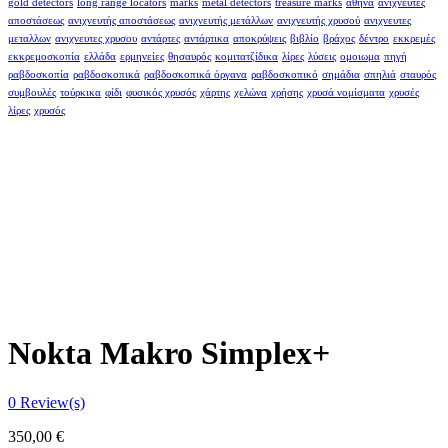
gold detectors
long range locators
marks
metal detectors
treasure marks
αθήνα
ανιχνευτές
αποστάσεως
ανιχνευτής αποστάσεως
ανιχνευτής μετάλλων
ανιχνευτής χρυσού
ανιχνευτες
μεταλλων
ανιχνευτες χρυσου
αντάρτες
αντάρτικα
αποκρύψεις
βιβλίο
βράχος
δέντρο
εκκρεμές
εκκρεμοσκοπία
ελλάδα
ερμηνείες
θησαυρός
κομιτατζίδικα
λίρες
λύσεις
ομοιωμα
πηγή
ραβδοσκοπία
ραβδοσκοπικά
ραβδοσκοπικά όργανα
ραβδοσκοπικό
σημάδια
σπηλιά
σταυρός
συμβουλές
τούρκικα
φίδι
φυσικός χρυσός
χάρτης
χελώνα
χρήσης
χρυσά νομίσματα
χρυσές
λίρες
χρυσός
Nokta Makro Simplex+
0
Review(s)
350,00
€