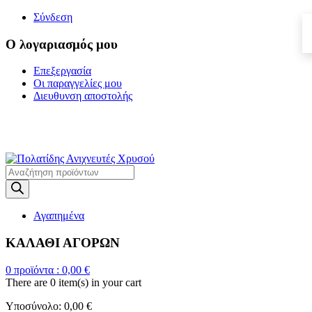
Σύνδεση
Ο λογαριασμός μου
Επεξεργασία
Οι παραγγελίες μου
Διευθυνση αποστολής
Η ΜΕΓΑΛΥΤΕΡΗ
ΓΚΑΜΑ ΑΝΙΧΝΕΥΤΩΝ ΜΕΤΑΛΛΩΝ
Products
search
Αγαπημένα
ΚΑΛΑΘΙ ΑΓΟΡΩΝ
0
προϊόντα :
0,00
€
There are
0 item(s)
in your cart
Υποσύνολο:
0,00
€