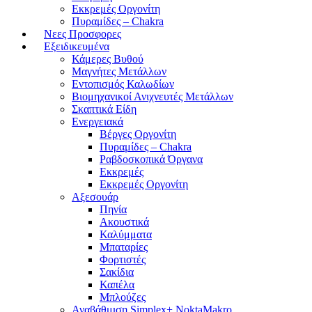
Εκκρεμές Οργονίτη
Πυραμίδες – Chakra
Νεες Προσφορες
Εξειδικευμένα
Κάμερες Βυθού
Μαγνήτες Μετάλλων
Εντοπισμός Καλωδίων
Βιομηχανικοί Ανιχνευτές Μετάλλων
Σκαπτικά Είδη
Ενεργειακά
Βέργες Οργονίτη
Πυραμίδες – Chakra
Ραβδοσκοπικά Όργανα
Εκκρεμές
Εκκρεμές Οργονίτη
Αξεσουάρ
Πηνία
Ακουστικά
Καλύμματα
Μπαταρίες
Φορτιστές
Σακίδια
Καπέλα
Μπλούζες
Αναβάθμιση Simplex+ NoktaMakro