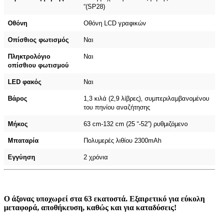
“(SP28)
Οθόνη
Οθόνη LCD γραφικών
Οπίσθιος φωτισμός
Ναι
Πληκτρολόγιο
Ναι
οπίσθιου φωτισμού
LED φακός
Ναι
Βάρος
1,3 κιλά (2,9 λίβρες), συμπεριλαμβανομένου
του πηνίου αναζήτησης
Μήκος
63 cm-132 cm (25 “-52”) ρυθμιζόμενο
Μπαταρία
Πολυμερές λιθίου 2300mAh
Εγγύηση
2 χρόνια
Ο άξονας υποχωρεί στα 63 εκατοστά. Εξαιρετικό για εύκολη
μεταφορά, αποθήκευση, καθώς και για καταδύσεις!