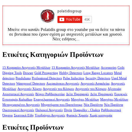
Μπείτε στο κανάλι Polatidis group στο youtube για να δείτε τα πάντα
σε βιντεάκια που έχουν σχέση με ανιχνευτές μετάλλων και χρυσού.
Νέες ειδήσεις...
Ετικέτες Κατηγοριών Προϊόντων
15 Κορυφαίοι Ανιχνευτές Μετάλλων
15 Κορυφαίοι Ανιχνευτές Μετάλλων
Accessories
Coils
Digging Tools
Dowser
Gold Prospecting
Hobby Detectors
Long Range Locators
Metal
detectors
Pendulums
Professional Detectors
Pulse Induction
Security Detectors
Used Metal
Detectors
Waterproof Detectors
Αμερικάνικοι Ανιχνευτές
Ανιχνευτές Ασφαλείας
Ανιχνευτές
Μετάλλων
Ανιχνευτές Χόμπυ
Ανιχνευτές του Κόσμου
Ανιχνευτές του Κόσμου
Αξεσουάρ
Αποστατικοί Ανιχνευτές
Βέργες Ραβδοσκοπίας
Δείτε Προσφορές
Δείτε Προσφορές
Εκκρεμές
Εντοπισμός Καλωδίων
Επαγγελματικοί Ανιχνευτές
Μαγνήτες Μετάλλων
Μαγνήτες Μετάλλων
Μεταχειρισμένοι Ανιχνευτές
Μηχανήματα που Προτείνουμε
Νέα Προϊόντα
Νέα Προϊόντα
Οικονομικοί Ανιχνευτές
Παλμικοί Ανιχνευτές
Πηνία
Πυραμίδες - Chakra
Ραβδοσκοπικά
Όργανα
Σκαπτικά Είδη
Υποβρύχιοι Ανιχνευτές
Φυσικός Χρυσός
Χωρίς κατηγορία
Ετικέτες Προϊόντων