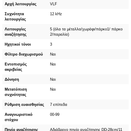
Αρχή λειτουργίας
VLF
Συχνότητα
12 kHz
λειτουργίας
Λειτουργίες
5 (όλα τα μέταλλα/χωράφι/πάρκο1/ πάρκο
αναζήτησης
2/παραλία)
Ηχητικοί τόνοι
3
Φίλτρο διαχωρισμού
Ναι
Εντοπισμός
Ναι
ακριβείας
Δόνηση
Ναι
Μετατόπιση
Ναι
συχνότητας
Ρύθμιση ευαισθησίας
7 επίπεδα
Αναγνωριστικό
00-99
στόχου
Πηνίο αναζήτησης
Αδιάβροχο πηνίο αναζήτησης DD-28cm/11