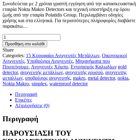
Συνοδεύεται με 2 χρόνια γραπτή εγγύηση από την κατασκευαστική
εταιρία Nokta Makro Detectors και τεχνική υποστήριξη εφ όρου
ζωής από την εταιρία Polatidis Group. Περιλαμβάνει οδηγίες
χρήσης και στα ελληνικά. Για περισσότερες πληροφορίες διαβάστε
παρακάτω…
Nokta
Makro
Προσθήκη στο καλάθι
Simplex+
Share
ποσότητα
Categories:
15 Κορυφαίοι Ανιχνευτές Μετάλλων
,
Οικονομικοί
Ανιχνευτές
,
Υποβρύχιοι Ανιχνευτές
,
Μηχανήματα που
Προτείνουμε
,
Ανιχνευτές Χόμπυ
,
Εντοπισμός Καλωδίων
gold
detector
,
ανιχνευτής μετάλλων
,
ανιχνευτής χρυσού
,
ανιχνευτης
μεταλλων
,
υποβρύχιος ανιχνευτής
,
makro
,
metal detector
,
nokta
,
Nokta Makro
,
simplex
,
waterproof detector
Περιγραφή
Ετικέτες
Αξιολογήσεις (0)
Περιγραφή
ΠΑΡΟΥΣΙΑΣΗ ΤΟΥ