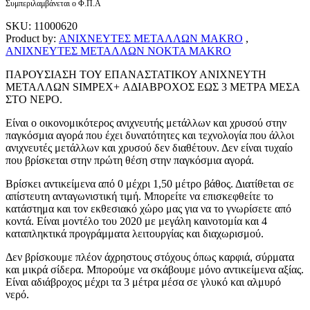
Συμπεριλαμβάνεται ο Φ.Π.Α
SKU:
11000620
Product by:
ΑΝΙΧΝΕΥΤΕΣ ΜΕΤΑΛΛΩΝ MAKRO
,
ΑΝΙΧΝΕΥΤΕΣ ΜΕΤΑΛΛΩΝ NOKTA MAKRO
ΠΑΡΟΥΣΙΑΣΗ ΤΟΥ ΕΠΑΝΑΣΤΑΤΙΚΟΥ ΑΝΙΧΝΕΥΤΗ
ΜΕΤΑΛΛΩΝ SIMPEX+ ΑΔΙΑΒΡΟΧΟΣ ΕΩΣ 3 ΜΕΤΡΑ ΜΕΣΑ
ΣΤΟ ΝΕΡΟ.
Είναι ο οικονομικότερος ανιχνευτής μετάλλων και χρυσού στην
παγκόσμια αγορά που έχει δυνατότητες και τεχνολογία που άλλοι
ανιχνευτές μετάλλων και χρυσού δεν διαθέτουν. Δεν είναι τυχαίο
που βρίσκεται στην πρώτη θέση στην παγκόσμια αγορά.
Βρίσκει αντικείμενα από 0 μέχρι 1,50 μέτρο βάθος. Διατίθεται σε
απίστευτη ανταγωνιστική τιμή. Μπορείτε να επισκεφθείτε το
κατάστημα και τον εκθεσιακό χώρο μας για να το γνωρίσετε από
κοντά. Είναι μοντέλο του 2020 με μεγάλη καινοτομία και 4
καταπληκτικά προγράμματα λειτουργίας και διαχωρισμού.
Δεν βρίσκουμε πλέον άχρηστους στόχους όπως καρφιά, σύρματα
και μικρά σίδερα. Μπορούμε να σκάβουμε μόνο αντικείμενα αξίας.
Είναι αδιάβροχος μέχρι τα 3 μέτρα μέσα σε γλυκό και αλμυρό
νερό.