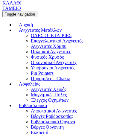
ΚΑΛΑΘΙ
ΤΑΜΕΙΟ
Toggle navigation
Αρχική
Ανιχνευτές Μετάλλων
ΟΛΕΣ ΟΙ ΕΤΑΙΡΙΕΣ
Επαγγελματικοί Ανιχνευτές
Ανιχνευτές Χόμπυ
Παλμικοί Ανιχνευτές
Φυσικός Χρυσός
Οικονομικοί Ανιχνευτές
Υποβρύχιοι Ανιχνευτές
Pin Pointers
Πυραμίδες – Chakra
Ασφαλείας
Ανιχνευτές Χειρός
Μαγνητικές Πύλες
Έλεγχος Οχημάτων
Ραβδοσκοπικά
Αποστατικοί Ανιχνευτές
Βέργες Ραβδοσκοπίας
Ραβδοσκοπικά Όργανα
Βέργες Οργονίτη
Εκκρεμή