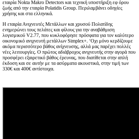
εταιρία Nokta Makro Detectors και τεχνική υποστήριξη εφ όρου
ζωής από την εταιρία Polatidis Group. Περιλαμβάνει οδηγίες
χρήσης και στα ελληνικά.
H εταιρία Ανιχνευτές Μετάλλων και χρυσού Πολατίδης
ενημερώνει τους πελάτες και φίλους για την αναβάθμιση
λογισμικού V2.77, που κυκλοφόρησε πρόσφατα για τον καλύτερο
οικονομικό ανιχνευτή μετάλλων Simplex+. ‘Oχι μόνο κερδίζουμε
ακόμα περισσότερο βάθος ανίχνευσης, αλλά μας παρέχει πολλές
νέες λειτουργίες. Ο πρώτος αδιάβροχος ανιχνευτής στην αγορά που
προσφέρει εξαιρετικό βάθος έρευνας, που διατίθεται στην απλή
έκδοση και σε αυτήν με τα ασύρματα ακουστικά, στην τιμή των
330€ και 400€ αντίστοιχα.