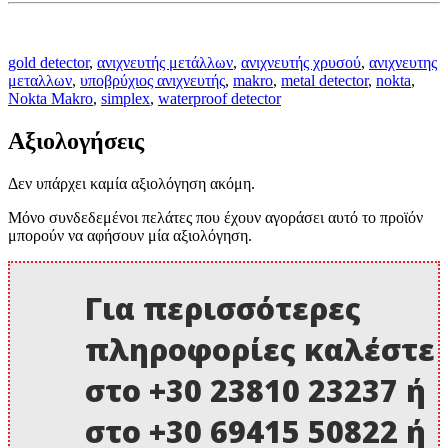
gold detector
,
ανιχνευτής μετάλλων
,
ανιχνευτής χρυσού
,
ανιχνευτης
μεταλλων
,
υποβρύχιος ανιχνευτής
,
makro
,
metal detector
,
nokta
,
Nokta Makro
,
simplex
,
waterproof detector
Αξιολογήσεις
Δεν υπάρχει καμία αξιολόγηση ακόμη.
Μόνο συνδεδεμένοι πελάτες που έχουν αγοράσει αυτό το προϊόν
μπορούν να αφήσουν μία αξιολόγηση.
Για περισσότερες
πληροφορίες καλέστε
στο +30 23810 23237 ή
στο +30 69415 50822 ή