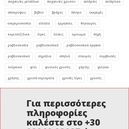
ανιχνευτες μεταλλων
ανιχνευτες χρυσου
αντάρτες
αντάρτικα
αποκρύψεις
βιβλίο
βράχος
δέντρο
εκκρεμές
εκκρεμοσκοπία
ελλάδα
ερμηνείες
θησαυρός
κομιτατζίδικα
λίρες
λύσεις
ομοιωμα
πηγή
ραβδοσκοπία
ραβδοσκοπικά
ραβδοσκοπικά όργανα
ραβδοσκοπικό
σημάδια
σπηλιά
σταυρός
συμβουλές
τούρκικα
φίδι
φυσικός χρυσός
χάρτης
χελώνα
χρήσης
χρυσά νομίσματα
χρυσές λίρες
χρυσός
Για περισσότερες
πληροφορίες
καλέστε στο +30