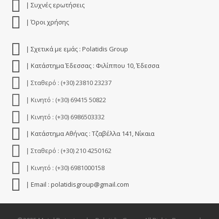
| Συχνές ερωτήσεις
| Όροι χρήσης
| Σχετικά με εμάς : Polatidis Group
| Κατάστημα Έδεσσας : Φιλίππου 10, Έδεσσα
| Σταθερό : (+30) 23810 23237
| Κινητό : (+30) 69415 50822
| Κινητό : (+30) 6986503332
| Κατάστημα Αθήνας : Τζαβέλλα 141, Νίκαια
| Σταθερό : (+30) 210 4250162
| Κινητό : (+30) 6981000158
| Email : polatidisgroup@gmail.com