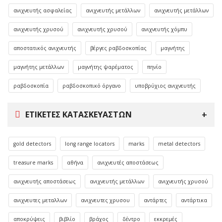
ανιχνευτής ασφαλείας
ανιχνευτής μετάλλων
ανιχνευτής μετάλλων
ανιχνευτής χρυσού
ανιχνευτής χρυσού
ανιχνευτής χόμπυ
αποστατικός ανιχνευτής
βέργες ραβδοσκοπίας
μαγνήτης
μαγνήτης μετάλλων
μαγνήτης ψαρέματος
πηνίο
ραβδοσκοπία
ραβδοσκοπικό όργανο
υποβρύχιος ανιχνευτής
ΕΤΙΚΈΤΕΣ ΚΑΤΑΣΚΕΥΑΣΤΏΝ
gold detectors
long range locators
marks
metal detectors
treasure marks
αθήνα
ανιχνευτές αποστάσεως
ανιχνευτής αποστάσεως
ανιχνευτής μετάλλων
ανιχνευτής χρυσού
ανιχνευτες μεταλλων
ανιχνευτες χρυσου
αντάρτες
αντάρτικα
αποκρύψεις
βιβλίο
βράχος
δέντρο
εκκρεμές