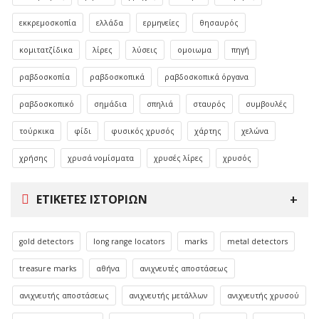
εκκρεμοσκοπία
ελλάδα
ερμηνείες
θησαυρός
κομιτατζίδικα
λίρες
λύσεις
ομοιωμα
πηγή
ραβδοσκοπία
ραβδοσκοπικά
ραβδοσκοπικά όργανα
ραβδοσκοπικό
σημάδια
σπηλιά
σταυρός
συμβουλές
τούρκικα
φίδι
φυσικός χρυσός
χάρτης
χελώνα
χρήσης
χρυσά νομίσματα
χρυσές λίρες
χρυσός
ΕΤΙΚΈΤΕΣ ΙΣΤΟΡΙΏΝ
gold detectors
long range locators
marks
metal detectors
treasure marks
αθήνα
ανιχνευτές αποστάσεως
ανιχνευτής αποστάσεως
ανιχνευτής μετάλλων
ανιχνευτής χρυσού