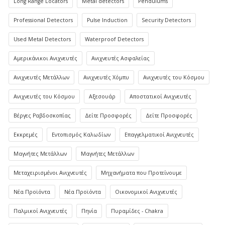
Long Range Locators
Metal detectors
Pendulums
Professional Detectors
Pulse Induction
Security Detectors
Used Metal Detectors
Waterproof Detectors
Αμερικάνικοι Ανιχνευτές
Ανιχνευτές Ασφαλείας
Ανιχνευτές Μετάλλων
Ανιχνευτές Χόμπυ
Ανιχνευτές του Κόσμου
Ανιχνευτές του Κόσμου
Αξεσουάρ
Αποστατικοί Ανιχνευτές
Βέργες Ραβδοσκοπίας
Δείτε Προσφορές
Δείτε Προσφορές
Εκκρεμές
Εντοπισμός Καλωδίων
Επαγγελματικοί Ανιχνευτές
Μαγνήτες Μετάλλων
Μαγνήτες Μετάλλων
Μεταχειρισμένοι Ανιχνευτές
Μηχανήματα που Προτείνουμε
Νέα Προϊόντα
Νέα Προϊόντα
Οικονομικοί Ανιχνευτές
Παλμικοί Ανιχνευτές
Πηνία
Πυραμίδες - Chakra