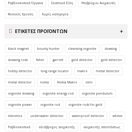
Ραβδοσκοπικά Όργανα
Σκαπτικά Είδη
Υποβρύχιοι Ανιχνευτές
Φυσικός Χρυσός
Χωρίς κατηγορία
ΕΤΙΚΈΤΕΣ ΠΡΟΪΌΝΤΩΝ
black magnet
bounty hunter
cleansing orgonite
dowsing
dowsing rods
fisher
garrett
gold detector
gold detector
hobby detector
long range locator
makro
metal detector
metal detector
nokta
Nokta Makro
okm
orgonite dowsing
orgonite energy rod
orgonite pendulum
orgonite power
orgonite rod
orgonite rods for gold
teknetics
underwater detector
waterproof detector
whites
Ραβδοσκοπικά
αδιάβροχος ανιχνευτής
ανιχνευτής αποστάσεως