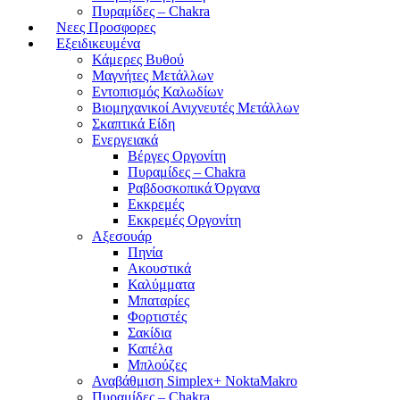
Πυραμίδες – Chakra
Νεες Προσφορες
Εξειδικευμένα
Κάμερες Βυθού
Μαγνήτες Μετάλλων
Εντοπισμός Καλωδίων
Βιομηχανικοί Ανιχνευτές Μετάλλων
Σκαπτικά Είδη
Ενεργειακά
Βέργες Οργονίτη
Πυραμίδες – Chakra
Ραβδοσκοπικά Όργανα
Εκκρεμές
Εκκρεμές Οργονίτη
Αξεσουάρ
Πηνία
Ακουστικά
Καλύμματα
Μπαταρίες
Φορτιστές
Σακίδια
Καπέλα
Μπλούζες
Αναβάθμιση Simplex+ NoktaMakro
Πυραμίδες – Chakra