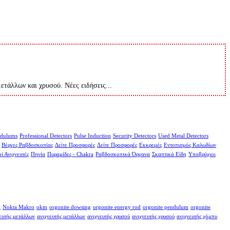
μετάλλων και χρυσού. Νέες ειδήσεις...
dulums
Professional Detectors
Pulse Induction
Security Detectors
Used Metal Detectors
Βέργες Ραβδοσκοπίας
Δείτε Προσφορές
Δείτε Προσφορές
Εκκρεμές
Εντοπισμός Καλωδίων
ί Ανιχνευτές
Πηνία
Πυραμίδες - Chakra
Ραβδοσκοπικά Όργανα
Σκαπτικά Είδη
Υποβρύχιοι
a
Nokta Makro
okm
orgonite dowsing
orgonite energy rod
orgonite pendulum
orgonite
ευτής μετάλλων
ανιχνευτής μετάλλων
ανιχνευτής χρυσού
ανιχνευτής χρυσού
ανιχνευτής χόμπυ