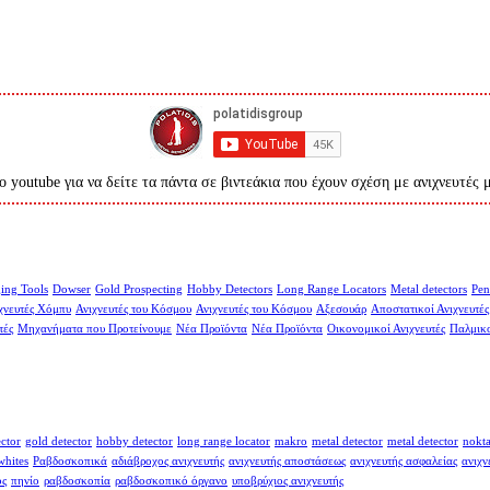
ο youtube για να δείτε τα πάντα σε βιντεάκια που έχουν σχέση με ανιχνευτές 
ing Tools
Dowser
Gold Prospecting
Hobby Detectors
Long Range Locators
Metal detectors
Pen
χνευτές Χόμπυ
Ανιχνευτές του Κόσμου
Ανιχνευτές του Κόσμου
Αξεσουάρ
Αποστατικοί Ανιχνευτές
τές
Μηχανήματα που Προτείνουμε
Νέα Προϊόντα
Νέα Προϊόντα
Οικονομικοί Ανιχνευτές
Παλμικο
ector
gold detector
hobby detector
long range locator
makro
metal detector
metal detector
nokt
whites
Ραβδοσκοπικά
αδιάβροχος ανιχνευτής
ανιχνευτής αποστάσεως
ανιχνευτής ασφαλείας
ανιχν
ος
πηνίο
ραβδοσκοπία
ραβδοσκοπικό όργανο
υποβρύχιος ανιχνευτής