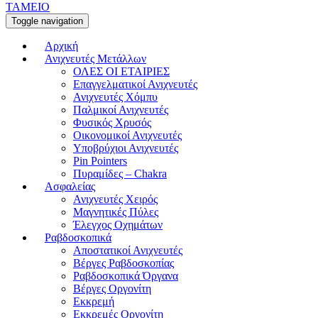
ΤΑΜΕΙΟ
Toggle navigation
Αρχική
Ανιχνευτές Μετάλλων
ΟΛΕΣ ΟΙ ΕΤΑΙΡΙΕΣ
Επαγγελματικοί Ανιχνευτές
Ανιχνευτές Χόμπυ
Παλμικοί Ανιχνευτές
Φυσικός Χρυσός
Οικονομικοί Ανιχνευτές
Υποβρύχιοι Ανιχνευτές
Pin Pointers
Πυραμίδες – Chakra
Ασφαλείας
Ανιχνευτές Χειρός
Μαγνητικές Πύλες
Έλεγχος Οχημάτων
Ραβδοσκοπικά
Αποστατικοί Ανιχνευτές
Βέργες Ραβδοσκοπίας
Ραβδοσκοπικά Όργανα
Βέργες Οργονίτη
Εκκρεμή
Εκκρεμές Οργονίτη