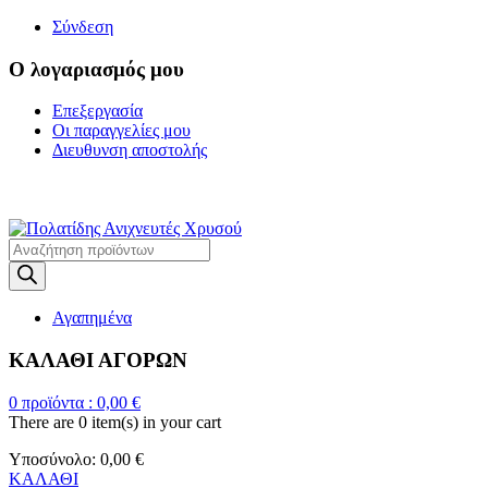
Σύνδεση
Ο λογαριασμός μου
Επεξεργασία
Οι παραγγελίες μου
Διευθυνση αποστολής
Η ΜΕΓΑΛΥΤΕΡΗ ΓΚΑΜΑ Α
Products
search
Αγαπημένα
ΚΑΛΑΘΙ ΑΓΟΡΩΝ
0
προϊόντα :
0,00
€
There are
0 item(s)
in your cart
Υποσύνολο:
0,00
€
ΚΑΛΑΘΙ