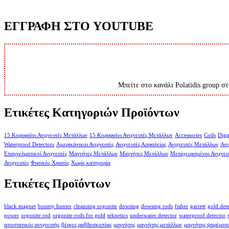
ΕΓΓΡΑΦΗ ΣΤΟ YOUTUBE
Μπείτε στο κανάλι Polatidis group στ
Ετικέτες Κατηγοριών Προϊόντων
15 Κορυφαίοι Ανιχνευτές Μετάλλων
15 Κορυφαίοι Ανιχνευτές Μετάλλων
Accessories
Coils
Digg
Waterproof Detectors
Αμερικάνικοι Ανιχνευτές
Ανιχνευτές Ασφαλείας
Ανιχνευτές Μετάλλων
Ανι
Επαγγελματικοί Ανιχνευτές
Μαγνήτες Μετάλλων
Μαγνήτες Μετάλλων
Μεταχειρισμένοι Ανιχνευ
Ανιχνευτές
Φυσικός Χρυσός
Χωρίς κατηγορία
Ετικέτες Προϊόντων
black magnet
bounty hunter
cleansing orgonite
dowsing
dowsing rods
fisher
garrett
gold det
power
orgonite rod
orgonite rods for gold
teknetics
underwater detector
waterproof detector
αποστατικός ανιχνευτής
βέργες ραβδοσκοπίας
μαγνήτης
μαγνήτης μετάλλων
μαγνήτης ψαρέματ