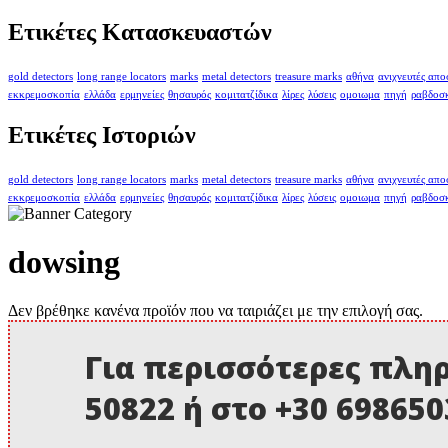
Ετικέτες Κατασκευαστών
gold detectors
long range locators
marks
metal detectors
treasure marks
αθήνα
ανιχνευτές απ
εκκρεμοσκοπία
ελλάδα
ερμηνείες
θησαυρός
κομιτατζίδικα
λίρες
λύσεις
ομοιωμα
πηγή
ραβδοσ
Ετικέτες Ιστοριών
gold detectors
long range locators
marks
metal detectors
treasure marks
αθήνα
ανιχνευτές απ
εκκρεμοσκοπία
ελλάδα
ερμηνείες
θησαυρός
κομιτατζίδικα
λίρες
λύσεις
ομοιωμα
πηγή
ραβδοσ
dowsing
Δεν βρέθηκε κανένα προϊόν που να ταιριάζει με την επιλογή σας.
Για περισσότερες πληρ
50822 ή στο +30 69865