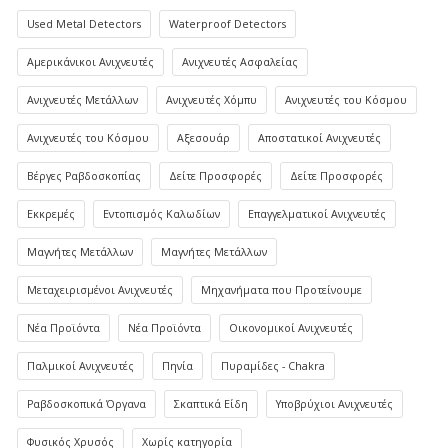
Used Metal Detectors
Waterproof Detectors
Αμερικάνικοι Ανιχνευτές
Ανιχνευτές Ασφαλείας
Ανιχνευτές Μετάλλων
Ανιχνευτές Χόμπυ
Ανιχνευτές του Κόσμου
Ανιχνευτές του Κόσμου
Αξεσουάρ
Αποστατικοί Ανιχνευτές
Βέργες Ραβδοσκοπίας
Δείτε Προσφορές
Δείτε Προσφορές
Εκκρεμές
Εντοπισμός Καλωδίων
Επαγγελματικοί Ανιχνευτές
Μαγνήτες Μετάλλων
Μαγνήτες Μετάλλων
Μεταχειρισμένοι Ανιχνευτές
Μηχανήματα που Προτείνουμε
Νέα Προϊόντα
Νέα Προϊόντα
Οικονομικοί Ανιχνευτές
Παλμικοί Ανιχνευτές
Πηνία
Πυραμίδες - Chakra
Ραβδοσκοπικά Όργανα
Σκαπτικά Είδη
Υποβρύχιοι Ανιχνευτές
Φυσικός Χρυσός
Χωρίς κατηγορία