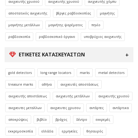
ανιχνευτής χρυσού
ανιχνευτής χρυσού
ανιχνευτής χόμπυ
αποστατικός ανιχνευτής
βέργες ραβδοσκοπίας
μαγνήτης
μαγνήτης μετάλλων
μαγνήτης ψαρέματος
πηνίο
ραβδοσκοπία
ραβδοσκοπικό όργανο
υποβρύχιος ανιχνευτής
ΕΤΙΚΈΤΕΣ ΚΑΤΑΣΚΕΥΑΣΤΏΝ
gold detectors
long range locators
marks
metal detectors
treasure marks
αθήνα
ανιχνευτές αποστάσεως
ανιχνευτής αποστάσεως
ανιχνευτής μετάλλων
ανιχνευτής χρυσού
ανιχνευτες μεταλλων
ανιχνευτες χρυσου
αντάρτες
αντάρτικα
αποκρύψεις
βιβλίο
βράχος
δέντρο
εκκρεμές
εκκρεμοσκοπία
ελλάδα
ερμηνείες
θησαυρός