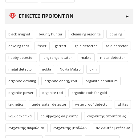
ΕΤΙΚΈΤΕΣ ΠΡΟΪΌΝΤΩΝ
black magnet
bounty hunter
cleansing orgonite
dowsing
dowsing rods
fisher
garrett
gold detector
gold detector
hobby detector
long range locator
makro
metal detector
metal detector
nokta
Nokta Makro
okm
orgonite dowsing
orgonite energy rod
orgonite pendulum
orgonite power
orgonite rod
orgonite rods for gold
teknetics
underwater detector
waterproof detector
whites
Ραβδοσκοπικά
αδιάβροχος ανιχνευτής
ανιχνευτής αποστάσεως
ανιχνευτής ασφαλείας
ανιχνευτής μετάλλων
ανιχνευτής μετάλλων