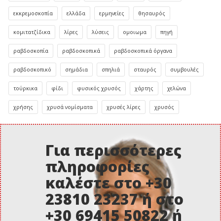
εκκρεμοσκοπία
ελλάδα
ερμηνείες
θησαυρός
κομιτατζίδικα
λίρες
λύσεις
ομοιωμα
πηγή
ραβδοσκοπία
ραβδοσκοπικά
ραβδοσκοπικά όργανα
ραβδοσκοπικό
σημάδια
σπηλιά
σταυρός
συμβουλές
τούρκικα
φίδι
φυσικός χρυσός
χάρτης
χελώνα
χρήσης
χρυσά νομίσματα
χρυσές λίρες
χρυσός
Για περισσότερες
πληροφορίες
καλέστε στο +30
23810 23237 ή στο
+30 69415 50822 ή