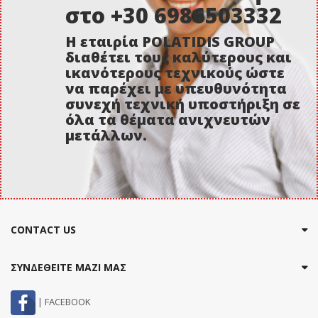
στο +30 6986503332
Η εταιρία POLATIDIS GROUP
διαθέτει τους καλύτερους και
ικανότερους τεχνικούς ώστε
να παρέχει με υπευθυνότητα
συνεχή τεχνική υποστήριξη σε
όλα τα θέματα ανιχνευτών
μετάλλων.
CONTACT US
ΣΥΝΔΕΘΕΙΤΕ ΜΑΖΙ ΜΑΣ
| FACEBOOK