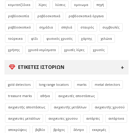
κομιτατζίδικα
λίρες
λύσεις
ομοιωμα
πηγή
ραβδοσκοπία
ραβδοσκοπικά
ραβδοσκοπικά όργανα
ραβδοσκοπικό
σημάδια
σπηλιά
σταυρός
συμβουλές
τούρκικα
φίδι
φυσικός χρυσός
χάρτης
χελώνα
χρήσης
χρυσά νομίσματα
χρυσές λίρες
χρυσός
ΕΤΙΚΈΤΕΣ ΙΣΤΟΡΙΏΝ
gold detectors
long range locators
marks
metal detectors
treasure marks
αθήνα
ανιχνευτές αποστάσεως
ανιχνευτής αποστάσεως
ανιχνευτής μετάλλων
ανιχνευτής χρυσού
ανιχνευτες μεταλλων
ανιχνευτες χρυσου
αντάρτες
αντάρτικα
αποκρύψεις
βιβλίο
βράχος
δέντρο
εκκρεμές