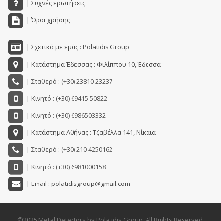
| Συχνές ερωτήσεις
| Όροι χρήσης
| Σχετικά με εμάς : Polatidis Group
| Κατάστημα Έδεσσας : Φιλίππου 10, Έδεσσα
| Σταθερό : (+30) 23810 23237
| Κινητό : (+30) 69415 50822
| Κινητό : (+30) 6986503332
| Κατάστημα Αθήνας : Τζαβέλλα 141, Νίκαια
| Σταθερό : (+30) 210 4250162
| Κινητό : (+30) 6981000158
| Email : polatidisgroup@gmail.com
©2025 Metal Detectors by Polatidis Group. All Rights Reserved.