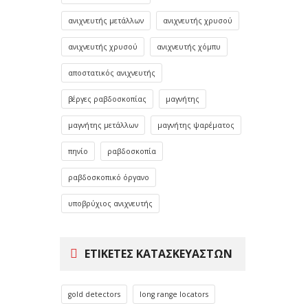
ανιχνευτής μετάλλων
ανιχνευτής χρυσού
ανιχνευτής χρυσού
ανιχνευτής χόμπυ
αποστατικός ανιχνευτής
βέργες ραβδοσκοπίας
μαγνήτης
μαγνήτης μετάλλων
μαγνήτης ψαρέματος
πηνίο
ραβδοσκοπία
ραβδοσκοπικό όργανο
υποβρύχιος ανιχνευτής
ΕΤΙΚΈΤΕΣ ΚΑΤΑΣΚΕΥΑΣΤΏΝ
gold detectors
long range locators