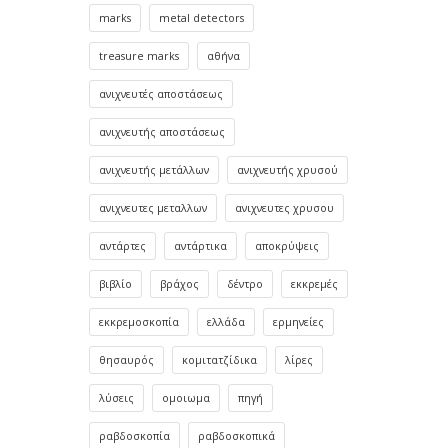
marks
metal detectors
treasure marks
αθήνα
ανιχνευτές αποστάσεως
ανιχνευτής αποστάσεως
ανιχνευτής μετάλλων
ανιχνευτής χρυσού
ανιχνευτες μεταλλων
ανιχνευτες χρυσου
αντάρτες
αντάρτικα
αποκρύψεις
βιβλίο
βράχος
δέντρο
εκκρεμές
εκκρεμοσκοπία
ελλάδα
ερμηνείες
θησαυρός
κομιτατζίδικα
λίρες
λύσεις
ομοιωμα
πηγή
ραβδοσκοπία
ραβδοσκοπικά