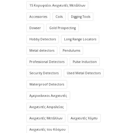
15 Κορυφαίοι Ανιχνευτές Μετάλλων
Accessories
Coils
Digging Tools
Dowser
Gold Prospecting
Hobby Detectors
Long Range Locators
Metal detectors
Pendulums
Professional Detectors
Pulse Induction
Security Detectors
Used Metal Detectors
Waterproof Detectors
Αμερικάνικοι Ανιχνευτές
Ανιχνευτές Ασφαλείας
Ανιχνευτές Μετάλλων
Ανιχνευτές Χόμπυ
Ανιχνευτές του Κόσμου