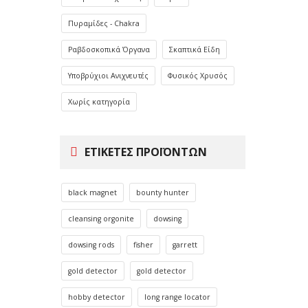
Πυραμίδες - Chakra
Ραβδοσκοπικά Όργανα
Σκαπτικά Είδη
Υποβρύχιοι Ανιχνευτές
Φυσικός Χρυσός
Χωρίς κατηγορία
ΕΤΙΚΈΤΕΣ ΠΡΟΪΌΝΤΩΝ
black magnet
bounty hunter
cleansing orgonite
dowsing
dowsing rods
fisher
garrett
gold detector
gold detector
hobby detector
long range locator