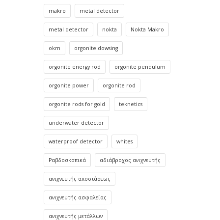
makro
metal detector
metal detector
nokta
Nokta Makro
okm
orgonite dowsing
orgonite energy rod
orgonite pendulum
orgonite power
orgonite rod
orgonite rods for gold
teknetics
underwater detector
waterproof detector
whites
Ραβδοσκοπικά
αδιάβροχος ανιχνευτής
ανιχνευτής αποστάσεως
ανιχνευτής ασφαλείας
ανιχνευτής μετάλλων