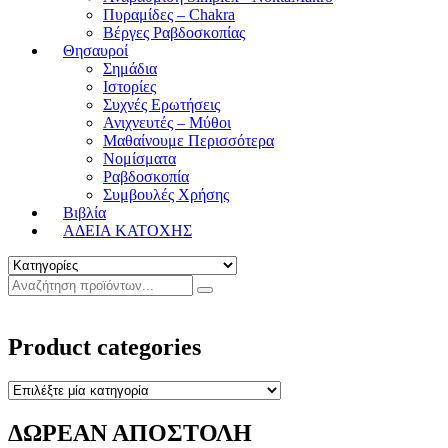
Πυραμίδες – Chakra
Βέργες Ραβδοσκοπίας
Θησαυροί
Σημάδια
Ιστορίες
Συχνές Ερωτήσεις
Ανιχνευτές – Μύθοι
Μαθαίνουμε Περισσότερα
Νομίσματα
Ραβδοσκοπία
Συμβουλές Χρήσης
Βιβλία
ΑΔΕΙΑ ΚΑΤΟΧΗΣ
Product categories
ΔΩΡΕΑΝ ΑΠΟΣΤΟΛΗ