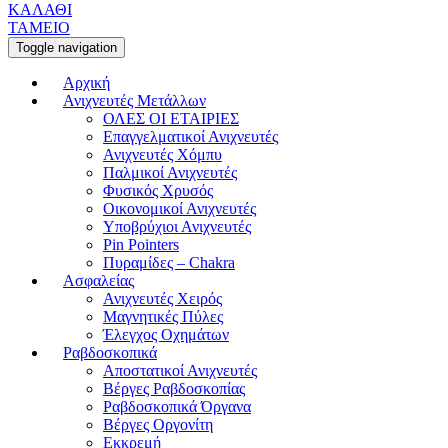
ΚΑΛΑΘΙ
ΤΑΜΕΙΟ
Toggle navigation
Αρχική
Ανιχνευτές Μετάλλων
ΟΛΕΣ ΟΙ ΕΤΑΙΡΙΕΣ
Επαγγελματικοί Ανιχνευτές
Ανιχνευτές Χόμπυ
Παλμικοί Ανιχνευτές
Φυσικός Χρυσός
Οικονομικοί Ανιχνευτές
Υποβρύχιοι Ανιχνευτές
Pin Pointers
Πυραμίδες – Chakra
Ασφαλείας
Ανιχνευτές Χειρός
Μαγνητικές Πύλες
Έλεγχος Οχημάτων
Ραβδοσκοπικά
Αποστατικοί Ανιχνευτές
Βέργες Ραβδοσκοπίας
Ραβδοσκοπικά Όργανα
Βέργες Οργονίτη
Εκκρεμή