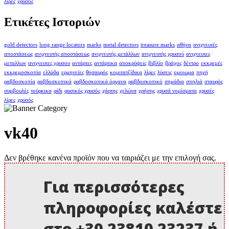
λίρες
χρυσός
Ετικέτες Ιστοριών
gold detectors
long range locators
marks
metal detectors
treasure marks
αθήνα
ανιχνευτές
αποστάσεως
ανιχνευτής αποστάσεως
ανιχνευτής μετάλλων
ανιχνευτής χρυσού
ανιχνευτες
μεταλλων
ανιχνευτες χρυσου
αντάρτες
αντάρτικα
αποκρύψεις
βιβλίο
βράχος
δέντρο
εκκρεμές
εκκρεμοσκοπία
ελλάδα
ερμηνείες
θησαυρός
κομιτατζίδικα
λίρες
λύσεις
ομοιωμα
πηγή
ραβδοσκοπία
ραβδοσκοπικά
ραβδοσκοπικά όργανα
ραβδοσκοπικό
σημάδια
σπηλιά
σταυρός
συμβουλές
τούρκικα
φίδι
φυσικός χρυσός
χάρτης
χελώνα
χρήσης
χρυσά νομίσματα
χρυσές
λίρες
χρυσός
vk40
Δεν βρέθηκε κανένα προϊόν που να ταιριάζει με την επιλογή σας.
Για περισσότερες
πληροφορίες καλέστε
στο +30 23810 23237 ή