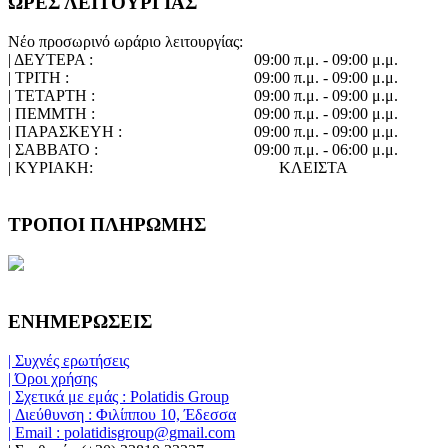
ΩΡΕΣ ΛΕΙΤΟΥΡΓΙΑΣ
Νέο προσωρινό ωράριο λειτουργίας:
| ΔΕΥΤΕΡΑ :
09:00 π.μ. - 09:00 μ.μ.
| ΤΡΙΤΗ :
09:00 π.μ. - 09:00 μ.μ.
| ΤΕΤΑΡΤΗ :
09:00 π.μ. - 09:00 μ.μ.
| ΠΕΜΜΤΗ :
09:00 π.μ. - 09:00 μ.μ.
| ΠΑΡΑΣΚΕΥΗ :
09:00 π.μ. - 09:00 μ.μ.
| ΣΑΒΒΑΤΟ :
09:00 π.μ. - 06:00 μ.μ.
| ΚΥΡΙΑΚΗ:
ΚΛΕΙΣΤΑ
ΤΡΟΠΟΙ ΠΛΗΡΩΜΗΣ
ΕΝΗΜΕΡΩΣΕΙΣ
| Συχνές ερωτήσεις
| Όροι χρήσης
| Σχετικά με εμάς : Polatidis Group
| Διεύθυνση : Φιλίππου 10, Έδεσσα
| Email : polatidisgroup@gmail.com