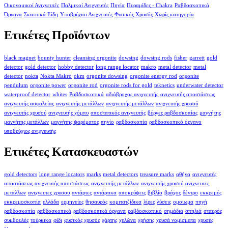
Οικονομικοί Ανιχνευτές
Παλμικοί Ανιχνευτές
Πηνία
Πυραμίδες - Chakra
Ραβδοσκοπικά
Όργανα
Σκαπτικά Είδη
Υποβρύχιοι Ανιχνευτές
Φυσικός Χρυσός
Χωρίς κατηγορία
Ετικέτες Προϊόντων
black magnet
bounty hunter
cleansing orgonite
dowsing
dowsing rods
fisher
garrett
gold
detector
gold detector
hobby detector
long range locator
makro
metal detector
metal
detector
nokta
Nokta Makro
okm
orgonite dowsing
orgonite energy rod
orgonite
pendulum
orgonite power
orgonite rod
orgonite rods for gold
teknetics
underwater detector
waterproof detector
whites
Ραβδοσκοπικά
αδιάβροχος ανιχνευτής
ανιχνευτής αποστάσεως
ανιχνευτής ασφαλείας
ανιχνευτής μετάλλων
ανιχνευτής μετάλλων
ανιχνευτής χρυσού
ανιχνευτής χρυσού
ανιχνευτής χόμπυ
αποστατικός ανιχνευτής
βέργες ραβδοσκοπίας
μαγνήτης
μαγνήτης μετάλλων
μαγνήτης ψαρέματος
πηνίο
ραβδοσκοπία
ραβδοσκοπικό όργανο
υποβρύχιος ανιχνευτής
Ετικέτες Κατασκευαστών
gold detectors
long range locators
marks
metal detectors
treasure marks
αθήνα
ανιχνευτές
αποστάσεως
ανιχνευτής αποστάσεως
ανιχνευτής μετάλλων
ανιχνευτής χρυσού
ανιχνευτες
μεταλλων
ανιχνευτες χρυσου
αντάρτες
αντάρτικα
αποκρύψεις
βιβλίο
βράχος
δέντρο
εκκρεμές
εκκρεμοσκοπία
ελλάδα
ερμηνείες
θησαυρός
κομιτατζίδικα
λίρες
λύσεις
ομοιωμα
πηγή
ραβδοσκοπία
ραβδοσκοπικά
ραβδοσκοπικά όργανα
ραβδοσκοπικό
σημάδια
σπηλιά
σταυρός
συμβουλές
τούρκικα
φίδι
φυσικός χρυσός
χάρτης
χελώνα
χρήσης
χρυσά νομίσματα
χρυσές