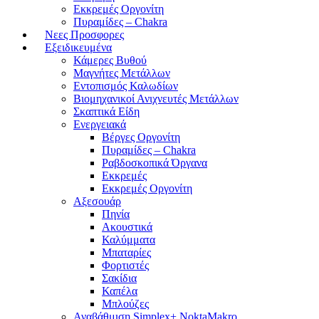
Εκκρεμές Οργονίτη
Πυραμίδες – Chakra
Νεες Προσφορες
Εξειδικευμένα
Κάμερες Βυθού
Μαγνήτες Μετάλλων
Εντοπισμός Καλωδίων
Βιομηχανικοί Ανιχνευτές Μετάλλων
Σκαπτικά Είδη
Ενεργειακά
Βέργες Οργονίτη
Πυραμίδες – Chakra
Ραβδοσκοπικά Όργανα
Εκκρεμές
Εκκρεμές Οργονίτη
Αξεσουάρ
Πηνία
Ακουστικά
Καλύμματα
Μπαταρίες
Φορτιστές
Σακίδια
Καπέλα
Μπλούζες
Αναβάθμιση Simplex+ NoktaMakro