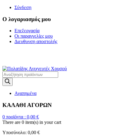
Σύνδεση
Ο λογαριασμός μου
Επεξεργασία
Οι παραγγελίες μου
Διευθυνση αποστολής
Η ΜΕΓΑΛΥΤΕΡΗ
ΓΚΑΜΑ ΑΝΙΧΝΕΥΤΩΝ ΜΕΤΑΛΛΩΝ
Products
search
Αγαπημένα
ΚΑΛΑΘΙ ΑΓΟΡΩΝ
0
προϊόντα :
0,00
€
There are
0 item(s)
in your cart
Υποσύνολο:
0,00
€