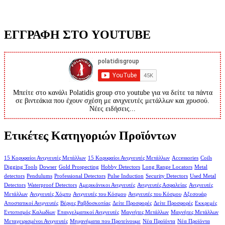
ΕΓΓΡΑΦΗ ΣΤΟ YOUTUBE
Μπείτε στο κανάλι Polatidis group στο youtube για να δείτε τα πάντα
σε βιντεάκια που έχουν σχέση με ανιχνευτές μετάλλων και χρυσού.
Νέες ειδήσεις...
Ετικέτες Κατηγοριών Προϊόντων
15 Κορυφαίοι Ανιχνευτές Μετάλλων
15 Κορυφαίοι Ανιχνευτές Μετάλλων
Accessories
Coils
Digging Tools
Dowser
Gold Prospecting
Hobby Detectors
Long Range Locators
Metal
detectors
Pendulums
Professional Detectors
Pulse Induction
Security Detectors
Used Metal
Detectors
Waterproof Detectors
Αμερικάνικοι Ανιχνευτές
Ανιχνευτές Ασφαλείας
Ανιχνευτές
Μετάλλων
Ανιχνευτές Χόμπυ
Ανιχνευτές του Κόσμου
Ανιχνευτές του Κόσμου
Αξεσουάρ
Αποστατικοί Ανιχνευτές
Βέργες Ραβδοσκοπίας
Δείτε Προσφορές
Δείτε Προσφορές
Εκκρεμές
Εντοπισμός Καλωδίων
Επαγγελματικοί Ανιχνευτές
Μαγνήτες Μετάλλων
Μαγνήτες Μετάλλων
Μεταχειρισμένοι Ανιχνευτές
Μηχανήματα που Προτείνουμε
Νέα Προϊόντα
Νέα Προϊόντα