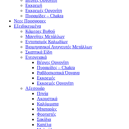
Βέργες Οργονίτη
Εκκρεμή
Εκκρεμές Οργονίτη
Πυραμίδες – Chakra
Νεες Προσφορες
Εξειδικευμένα
Κάμερες Βυθού
Μαγνήτες Μετάλλων
Εντοπισμός Καλωδίων
Βιομηχανικοί Ανιχνευτές Μετάλλων
Σκαπτικά Είδη
Ενεργειακά
Βέργες Οργονίτη
Πυραμίδες – Chakra
Ραβδοσκοπικά Όργανα
Εκκρεμές
Εκκρεμές Οργονίτη
Αξεσουάρ
Πηνία
Ακουστικά
Καλύμματα
Μπαταρίες
Φορτιστές
Σακίδια
Καπέλα