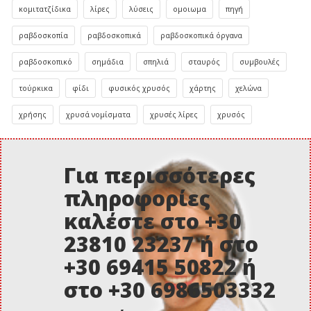
κομιτατζίδικα
λίρες
λύσεις
ομοιωμα
πηγή
ραβδοσκοπία
ραβδοσκοπικά
ραβδοσκοπικά όργανα
ραβδοσκοπικό
σημάδια
σπηλιά
σταυρός
συμβουλές
τούρκικα
φίδι
φυσικός χρυσός
χάρτης
χελώνα
χρήσης
χρυσά νομίσματα
χρυσές λίρες
χρυσός
Για περισσότερες
πληροφορίες
καλέστε στο +30
23810 23237 ή στο
+30 69415 50822 ή
στο +30 6986503332