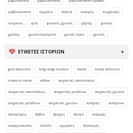
ραβδοσκοπία
ραβδοσκοπικά
ραβδοσκοπικά όργανα
ραβδοσκοπικό
σημάδια
σπηλιά
σταυρός
συμβουλές
τούρκικα
φίδι
φυσικός χρυσός
χάρτης
χελώνα
χρήσης
χρυσά νομίσματα
χρυσές λίρες
χρυσός
ΕΤΙΚΈΤΕΣ ΙΣΤΟΡΙΏΝ
gold detectors
long range locators
marks
metal detectors
treasure marks
αθήνα
ανιχνευτές αποστάσεως
ανιχνευτής αποστάσεως
ανιχνευτής μετάλλων
ανιχνευτής χρυσού
ανιχνευτες μεταλλων
ανιχνευτες χρυσου
αντάρτες
αντάρτικα
αποκρύψεις
βιβλίο
βράχος
δέντρο
εκκρεμές
εκκρεμοσκοπία
ελλάδα
ερμηνείες
θησαυρός