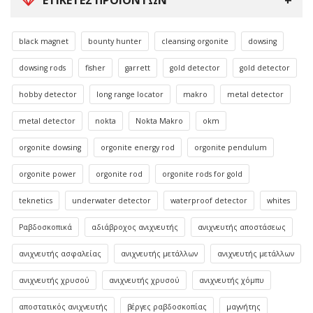
black magnet
bounty hunter
cleansing orgonite
dowsing
dowsing rods
fisher
garrett
gold detector
gold detector
hobby detector
long range locator
makro
metal detector
metal detector
nokta
Nokta Makro
okm
orgonite dowsing
orgonite energy rod
orgonite pendulum
orgonite power
orgonite rod
orgonite rods for gold
teknetics
underwater detector
waterproof detector
whites
Ραβδοσκοπικά
αδιάβροχος ανιχνευτής
ανιχνευτής αποστάσεως
ανιχνευτής ασφαλείας
ανιχνευτής μετάλλων
ανιχνευτής μετάλλων
ανιχνευτής χρυσού
ανιχνευτής χρυσού
ανιχνευτής χόμπυ
αποστατικός ανιχνευτής
βέργες ραβδοσκοπίας
μαγνήτης