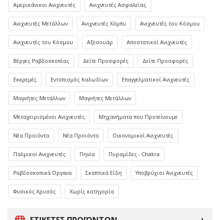
Αμερικάνικοι Ανιχνευτές
Ανιχνευτές Ασφαλείας
Ανιχνευτές Μετάλλων
Ανιχνευτές Χόμπυ
Ανιχνευτές του Κόσμου
Ανιχνευτές του Κόσμου
Αξεσουάρ
Αποστατικοί Ανιχνευτές
Βέργες Ραβδοσκοπίας
Δείτε Προσφορές
Δείτε Προσφορές
Εκκρεμές
Εντοπισμός Καλωδίων
Επαγγελματικοί Ανιχνευτές
Μαγνήτες Μετάλλων
Μαγνήτες Μετάλλων
Μεταχειρισμένοι Ανιχνευτές
Μηχανήματα που Προτείνουμε
Νέα Προϊόντα
Νέα Προϊόντα
Οικονομικοί Ανιχνευτές
Παλμικοί Ανιχνευτές
Πηνία
Πυραμίδες - Chakra
Ραβδοσκοπικά Όργανα
Σκαπτικά Είδη
Υποβρύχιοι Ανιχνευτές
Φυσικός Χρυσός
Χωρίς κατηγορία
ΕΤΙΚΈΤΕΣ ΠΡΟΪΌΝΤΩΝ