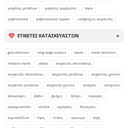
μαγνήτης μετάλλων
μαγνήτης ψαρέματος
πηνίο
ραβδοσκοπία
ραβδοσκοπικό όργανο
υποβρύχιος ανιχνευτής
ΕΤΙΚΈΤΕΣ ΚΑΤΑΣΚΕΥΑΣΤΏΝ
gold detectors
long range locators
marks
metal detectors
treasure marks
αθήνα
ανιχνευτές αποστάσεως
ανιχνευτής αποστάσεως
ανιχνευτής μετάλλων
ανιχνευτής χρυσού
ανιχνευτες μεταλλων
ανιχνευτες χρυσου
αντάρτες
αντάρτικα
αποκρύψεις
βιβλίο
βράχος
δέντρο
εκκρεμές
εκκρεμοσκοπία
ελλάδα
ερμηνείες
θησαυρός
κομιτατζίδικα
λίρες
λύσεις
ομοιωμα
πηγή