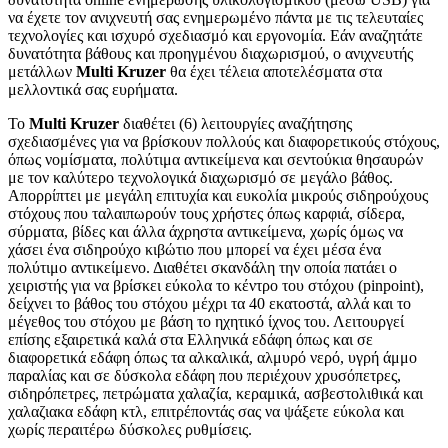
να έχετε τον ανιχνευτή σας ενημερωμένο πάντα με τις τελευταίες
τεχνολογίες και ισχυρό σχεδιασμό και εργονομία. Εάν αναζητάτε
δυνατότητα βάθους και προηγμένου διαχωρισμού, ο ανιχνευτής
μετάλλων
Multi Kruzer
θα έχει τέλεια αποτελέσματα στα
μελλοντικά σας ευρήματα.
Το
Multi Kruzer
διαθέτει (6) λειτουργίες αναζήτησης
σχεδιασμένες για να βρίσκουν πολλούς και διαφορετικούς στόχους,
όπως νομίσματα, πολύτιμα αντικείμενα και σεντούκια θησαυρών
με τον καλύτερο τεχνολογικά διαχωρισμό σε μεγάλο βάθος.
Απορρίπτει με μεγάλη επιτυχία και ευκολία μικρούς σιδηρούχους
στόχους που ταλαιπωρούν τους χρήστες όπως καρφιά, σίδερα,
σύρματα, βίδες και άλλα άχρηστα αντικείμενα, χωρίς όμως να
χάσει ένα σιδηρούχο κιβώτιο που μπορεί να έχει μέσα ένα
πολύτιμο αντικείμενο. Διαθέτει σκανδάλη την οποία πατάει ο
χειριστής για να βρίσκει εύκολα το κέντρο του στόχου (pinpoint),
δείχνει το βάθος του στόχου μέχρι τα 40 εκατοστά, αλλά και το
μέγεθος του στόχου με βάση το ηχητικό ίχνος του. Λειτουργεί
επίσης εξαιρετικά καλά στα Ελληνικά εδάφη όπως και σε
διαφορετικά εδάφη όπως τα αλκαλικά, αλμυρό νερό, υγρή άμμο
παραλίας και σε δύσκολα εδάφη που περιέχουν χρυσόπετρες,
σιδηρόπετρες, πετρώματα χαλαζία, κεραμικά, ασβεστολιθικά και
χαλαζιακα εδάφη κτλ, επιτρέποντάς σας να ψάξετε εύκολα και
χωρίς περαιτέρω δύσκολες ρυθμίσεις.