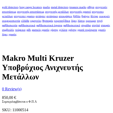
gold detectors
long range locators
marks
metal detectors
treasure marks
αθήνα
ανιχνευτές
αποστάσεως
ανιχνευτής αποστάσεως
ανιχνευτής μετάλλων
ανιχνευτής χρυσού
ανιχνευτες
μεταλλων
ανιχνευτες χρυσου
αντάρτες
αντάρτικα
αποκρύψεις
βιβλίο
βράχος
δέντρο
εκκρεμές
εκκρεμοσκοπία
ελλάδα
ερμηνείες
θησαυρός
κομιτατζίδικα
λίρες
λύσεις
ομοιωμα
πηγή
ραβδοσκοπία
ραβδοσκοπικά
ραβδοσκοπικά όργανα
ραβδοσκοπικό
σημάδια
σπηλιά
σταυρός
συμβουλές
τούρκικα
φίδι
φυσικός χρυσός
χάρτης
χελώνα
χρήσης
χρυσά νομίσματα
χρυσές
λίρες
χρυσός
Makro Multi Kruzer
Υποβρύχιος Ανιχνευτής
Μετάλλων
0
Review(s)
850,00
€
Συμπεριλαμβάνεται ο Φ.Π.Α
SKU:
11000514