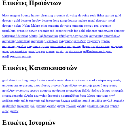
Ετικέτες Προϊόντων
black magnet
bounty hunter
cleansing orgonite
dowsing
dowsing rods
fisher
garrett
gold
detector
gold detector
hobby detector
long range locator
makro
metal detector
metal
detector
nokta
Nokta Makro
okm
orgonite dowsing
orgonite energy rod
orgonite
pendulum
orgonite power
orgonite rod
orgonite rods for gold
teknetics
underwater detector
waterproof detector
whites
Ραβδοσκοπικά
αδιάβροχος ανιχνευτής
ανιχνευτής αποστάσεως
ανιχνευτής ασφαλείας
ανιχνευτής μετάλλων
ανιχνευτής μετάλλων
ανιχνευτής χρυσού
ανιχνευτής χρυσού
ανιχνευτής χόμπυ
αποστατικός ανιχνευτής
βέργες ραβδοσκοπίας
μαγνήτης
μαγνήτης μετάλλων
μαγνήτης ψαρέματος
πηνίο
ραβδοσκοπία
ραβδοσκοπικό όργανο
υποβρύχιος ανιχνευτής
Ετικέτες Κατασκευαστών
gold detectors
long range locators
marks
metal detectors
treasure marks
αθήνα
ανιχνευτές
αποστάσεως
ανιχνευτής αποστάσεως
ανιχνευτής μετάλλων
ανιχνευτής χρυσού
ανιχνευτες
μεταλλων
ανιχνευτες χρυσου
αντάρτες
αντάρτικα
αποκρύψεις
βιβλίο
βράχος
δέντρο
εκκρεμές
εκκρεμοσκοπία
ελλάδα
ερμηνείες
θησαυρός
κομιτατζίδικα
λίρες
λύσεις
ομοιωμα
πηγή
ραβδοσκοπία
ραβδοσκοπικά
ραβδοσκοπικά όργανα
ραβδοσκοπικό
σημάδια
σπηλιά
σταυρός
συμβουλές
τούρκικα
φίδι
φυσικός χρυσός
χάρτης
χελώνα
χρήσης
χρυσά νομίσματα
χρυσές
λίρες
χρυσός
Ετικέτες Ιστοριών