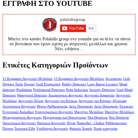
ΕΓΓΡΑΦΗ ΣΤΟ YOUTUBE
Μπείτε στο κανάλι Polatidis group στο youtube για να δείτε τα πάντα
σε βιντεάκια που έχουν σχέση με ανιχνευτές μετάλλων και χρυσού.
Νέες ειδήσεις...
Ετικέτες Κατηγοριών Προϊόντων
15 Κορυφαίοι Ανιχνευτές Μετάλλων
15 Κορυφαίοι Ανιχνευτές Μετάλλων
Accessories
Coils
Digging Tools
Dowser
Gold Prospecting
Hobby Detectors
Long Range Locators
Metal
detectors
Pendulums
Professional Detectors
Pulse Induction
Security Detectors
Used Metal
Detectors
Waterproof Detectors
Αμερικάνικοι Ανιχνευτές
Ανιχνευτές Ασφαλείας
Ανιχνευτές
Μετάλλων
Ανιχνευτές Χόμπυ
Ανιχνευτές του Κόσμου
Ανιχνευτές του Κόσμου
Αξεσουάρ
Αποστατικοί Ανιχνευτές
Βέργες Ραβδοσκοπίας
Δείτε Προσφορές
Δείτε Προσφορές
Εκκρεμές
Εντοπισμός Καλωδίων
Επαγγελματικοί Ανιχνευτές
Μαγνήτες Μετάλλων
Μαγνήτες Μετάλλων
Μεταχειρισμένοι Ανιχνευτές
Μηχανήματα που Προτείνουμε
Νέα Προϊόντα
Νέα Προϊόντα
Οικονομικοί Ανιχνευτές
Παλμικοί Ανιχνευτές
Πηνία
Πυραμίδες - Chakra
Ραβδοσκοπικά
Όργανα
Σκαπτικά Είδη
Υποβρύχιοι Ανιχνευτές
Φυσικός Χρυσός
Χωρίς κατηγορία