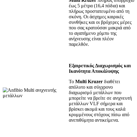
Multi Kruzer
πλήρως υποβρύχιο
έως 5 μέτρα (16,4 πόδια) και
πλήρως προστατευμένο από τη
σκόνη. Οι άσχημες καιρικές
συνθήκες και οι βρόχερες μέρες
που σας κρατούσαν μακριά από
το αγαπήμενο χόμπυ της
ανίχνευσης είναι πλέον
παρελθόν.
Εξαιρετικός Διαχωρισμός και
Ικανότητα Αποκάλυψης
Το
Multi Kruzer
διαθέτει
απόλυτο και σύγχρονο
διαχωρισμό μετάλλων που
μπορείτε να βρείτε σε ανιχνευτή
μετάλλων VLF σήμερα και
βρίσκει ακομά και τους καλά
κρυμμένους στόχους πίσω από
ανεπιθύμητα αντικείμενα.