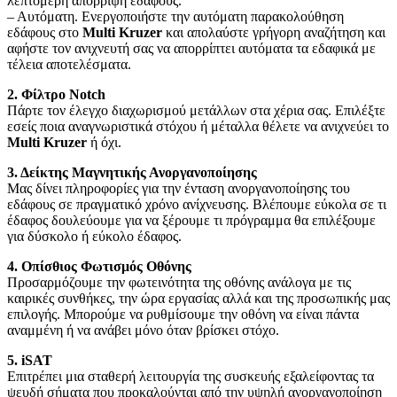
λεπτομερή απόρριψη εδάφους.
– Αυτόματη. Ενεργοποιήστε την αυτόματη παρακολούθηση
εδάφους στο
Multi Kruzer
και απολαύστε γρήγορη αναζήτηση και
αφήστε τον ανιχνευτή σας να απορρίπτει αυτόματα τα εδαφικά με
τέλεια αποτελέσματα.
2. Φίλτρο Notch
Πάρτε τον έλεγχο διαχωρισμού μετάλλων στα χέρια σας. Επιλέξτε
εσείς ποια αναγνωριστικά στόχου ή μέταλλα θέλετε να ανιχνεύει το
Multi Kruzer
ή όχι.
3. Δείκτης Μαγνητικής Ανοργανοποίησης
Μας δίνει πληροφορίες για την ένταση ανοργανοποίησης του
εδάφους σε πραγματικό χρόνο ανίχνευσης. Βλέπουμε εύκολα σε τι
έδαφος δουλεύουμε για να ξέρουμε τι πρόγραμμα θα επιλέξουμε
για δύσκολο ή εύκολο έδαφος.
4. Οπίσθιος Φωτισμός Οθόνης
Προσαρμόζουμε την φωτεινότητα της οθόνης ανάλογα με τις
καιρικές συνθήκες, την ώρα εργασίας αλλά και της προσωπικής μας
επιλογής. Μπορούμε να ρυθμίσουμε την οθόνη να είναι πάντα
αναμμένη ή να ανάβει μόνο όταν βρίσκει στόχο.
5. iSAT
Επιτρέπει μια σταθερή λειτουργία της συσκευής εξαλείφοντας τα
ψευδή σήματα που προκαλούνται από την υψηλή ανοργανοποίηση