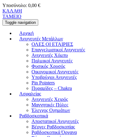
Υποσύνολο:
0,00
€
ΚΑΛΑΘΙ
ΤΑΜΕΙΟ
Toggle navigation
Αρχική
Ανιχνευτές Μετάλλων
ΟΛΕΣ ΟΙ ΕΤΑΙΡΙΕΣ
Επαγγελματικοί Ανιχνευτές
Ανιχνευτές Χόμπυ
Παλμικοί Ανιχνευτές
Φυσικός Χρυσός
Οικονομικοί Ανιχνευτές
Υποβρύχιοι Ανιχνευτές
Pin Pointers
Πυραμίδες – Chakra
Ασφαλείας
Ανιχνευτές Χειρός
Μαγνητικές Πύλες
Έλεγχος Οχημάτων
Ραβδοσκοπικά
Αποστατικοί Ανιχνευτές
Βέργες Ραβδοσκοπίας
Ραβδοσκοπικά Όργανα