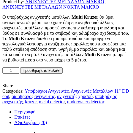
Product by:
ΑΝΙΧΝΕΥΤΕΣ ΜΕΤΑΛΛΩΝ MAKRO
,
ΑΝΙΧΝΕΥΤΕΣ ΜΕΤΑΛΛΩΝ NOKTA MAKRO
Ο υποβρύχιος ανιχνευτής μετάλλων
Multi Kruzer
θα βρει
αντικείμενα σε μέρη που έχουν ήδη ερευνηθεί από άλλους
ανιχνευτές μετάλλων, προσφέροντας την καλύτερη απόδοση και
βάθος σε συνδυασμό με το στιβαρό και αδιάβροχο σχεδιασμό του.
Το
Multi Kruzer
διαθέτει μια πρωτοπόρα και προηγμένη
τεχνολογικά λειτουργία αναζήτησης παραλίας που προσφέρει μια
πολύ σταθερή απόδοση στην υγρή άμμο παραλίας και ακόμη και
κάτω από το νερό. Ο ανιχνευτής μετάλλων
Multi Kruzer
μπορεί
να βυθιστεί μέσα στο νερό μέχρι τα 5 μέτρα.
Makro
Προσθήκη στο καλάθι
Multi
Kruzer
Υποβρύχιος
Share
Ανιχνευτής
Categories:
Υποβρύχιοι Ανιχνευτές
,
Ανιχνευτές Μετάλλων
11" DD
Μετάλλων
coil
,
αδιάβροχος ανιχνευτής
,
ανιχνευτής χρυσού
,
υποβρύχιος
ποσότητα
ανιχνευτής
,
kruzer
,
metal detector
,
underwater detector
Περιγραφή
Ετικέτες
Αξιολογήσεις (0)