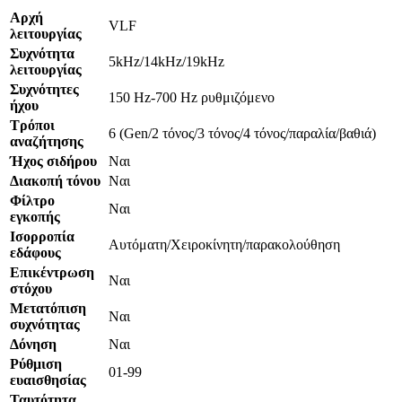
Αρχή
VLF
λειτουργίας
Συχνότητα
5kHz/14kHz/19kHz
λειτουργίας
Συχνότητες
150 Hz-700 Hz ρυθμιζόμενο
ήχου
Τρόποι
6 (Gen/2 τόνος/3 τόνος/4 τόνος/παραλία/βαθιά)
αναζήτησης
Ήχος σιδήρου
Ναι
Διακοπή τόνου
Ναι
Φίλτρο
Ναι
εγκοπής
Ισορροπία
Αυτόματη/Χειροκίνητη/παρακολούθηση
εδάφους
Επικέντρωση
Ναι
στόχου
Μετατόπιση
Ναι
συχνότητας
Δόνηση
Ναι
Ρύθμιση
01-99
ε
υαισθησίας
Ταυτότητα