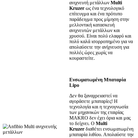
ανιχνευτή μετάλλων
Multi
Kruzer
ως ένα τεχνολογικό
επίτευγμα και ένα πρότυπο
παράδειγμα προς μίμηση στην
μελλοντική κατασκευή
ανιχνευτών μετάλλων και
χρυσού. Είναι πολύ ελαφρύ και
πολύ καλά ισορροπημένο για να
απολαύσετε την ανίχνευση για
πολλές ώρες χωρίς να
κουραστείτε.
Ενσωματωμένη Μπαταρία
Lipo
Δεν θα ξαναχρειαστεί να
αγοράσετε μπαταρίες! Η
τεχνολογία και η τεχνογνωσία
των μηχανικών της εταιρίας
MAKRO δεν έχει όρια και μας
το δείχνει. Ο
Multi
Kruzer
διαθέτει ενσωματωμένη
μπαταρία λιθίου. Απολαύστε την