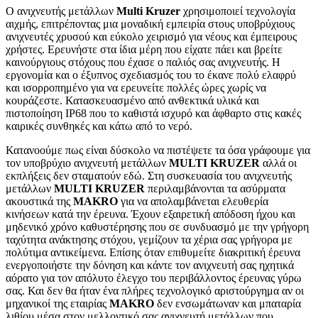
Ο ανιχνευτής μετάλλων
Multi Kruzer
χρησιμοποιεί τεχνολογία
αιχμής, επιτρέποντας μια μοναδική εμπειρία στους υποβρύχιους
ανιχνευτές χρυσού και εύκολο χειρισμό για νέους και έμπειρους
χρήστες. Ερευνήστε στα ίδια μέρη που είχατε πάει και βρείτε
καινούργιους στόχους που έχασε ο παλιός σας ανιχνευτής. Η
εργονομία και ο έξυπνος σχεδιασμός του το έκανε πολύ ελαφρύ
και ισορροπημένο για να ερευνείτε πολλές ώρες χωρίς να
κουράζεστε. Κατασκευασμένο από ανθεκτικά υλικά και
πιστοποίηση IP68 που το καθιστά ισχυρό και άφθαρτο στις κακές
καιρικές συνθηκές και κάτω από το νερό.
Κατανοούμε πως είναι δύσκολο να πιστέψετε τα όσα γράφουμε για
τον υποβρύχιο ανιχνευτή μετάλλων
MULTI KRUZER
αλλά οι
εκπλήξεις δεν σταματούν εδώ. Στη συσκευασία του ανιχνευτής
μετάλλων
MULTI KRUZER
περιλαμβάνονται τα ασύρματα
ακουστικά της
MAKRO
για να απολαμβάνεται ελευθερία
κινήσεων κατά την έρευνα. Έχουν εξαιρετική απόδοση ήχου και
μηδενικό χρόνο καθυστέρησης που σε συνδυασμό με την γρήγορη
ταχύτητα ανάκτησης στόχου, γεμίζουν τα χέρια σας γρήγορα με
πολύτιμα αντικείμενα. Επίσης όταν επιθυμείτε διακριτική έρευνα
ενεργοποιήστε την δόνηση και κάντε τον ανιχνευτή σας ηχητικά
αόρατο για τον απόλυτο έλεγχο του περιβάλλοντος έρευνας γύρω
σας. Και δεν θα ήταν ένα πλήρες τεχνολογικό αριστούργημα αν οι
μηχανικοί της εταιρίας
MAKRO
δεν ενσωμάτωναν και μπαταρία
λιθίου μέσα στον μελλοντικό σας ανιχνευτή μετάλλων που