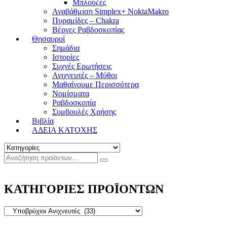
Μπλούζες
Αναβάθμιση Simplex+ NoktaMakro
Πυραμίδες – Chakra
Βέργες Ραβδοσκοπίας
Θησαυροί
Σημάδια
Ιστορίες
Συχνές Ερωτήσεις
Ανιχνευτές – Μύθοι
Μαθαίνουμε Περισσότερα
Νομίσματα
Ραβδοσκοπία
Συμβουλές Χρήσης
Βιβλία
ΑΔΕΙΑ ΚΑΤΟΧΗΣ
ΚΑΤΗΓΟΡΙΕΣ ΠΡΟΪΟΝΤΩΝ