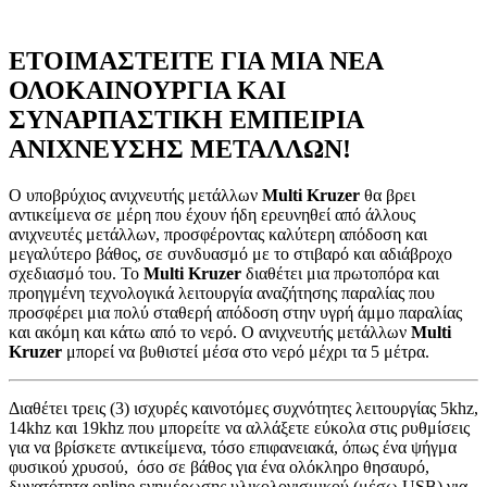
ΕΤΟΙΜΑΣΤΕΙΤΕ ΓΙΑ ΜΙΑ ΝΕΑ
ΟΛΟΚΑΙΝΟΥΡΓΙΑ ΚΑΙ
ΣΥΝΑΡΠΑΣΤΙΚΗ ΕΜΠΕΙΡΙΑ
ΑΝΙΧΝΕΥΣΗΣ ΜΕΤΑΛΛΩΝ!
Ο υποβρύχιος ανιχνευτής μετάλλων
Multi Kruzer
θα βρει
αντικείμενα σε μέρη που έχουν ήδη ερευνηθεί από άλλους
ανιχνευτές μετάλλων, προσφέροντας καλύτερη απόδοση και
μεγαλύτερο βάθος, σε συνδυασμό με το στιβαρό και αδιάβροχο
σχεδιασμό του. Το
Multi Kruzer
διαθέτει μια πρωτοπόρα και
προηγμένη τεχνολογικά λειτουργία αναζήτησης παραλίας που
προσφέρει μια πολύ σταθερή απόδοση στην υγρή άμμο παραλίας
και ακόμη και κάτω από το νερό. Ο ανιχνευτής μετάλλων
Multi
Kruzer
μπορεί να βυθιστεί μέσα στο νερό μέχρι τα 5 μέτρα.
Διαθέτει τρεις (3) ισχυρές καινοτόμες συχνότητες λειτουργίας 5khz,
14khz και 19khz που μπορείτε να αλλάξετε εύκολα στις ρυθμίσεις
για να βρίσκετε αντικείμενα, τόσο επιφανειακά, όπως ένα ψήγμα
φυσικού χρυσού, όσο σε βάθος για ένα ολόκληρο θησαυρό,
δυνατότητα online ενημέρωσης υλικολογισμικού (μέσω USB) για