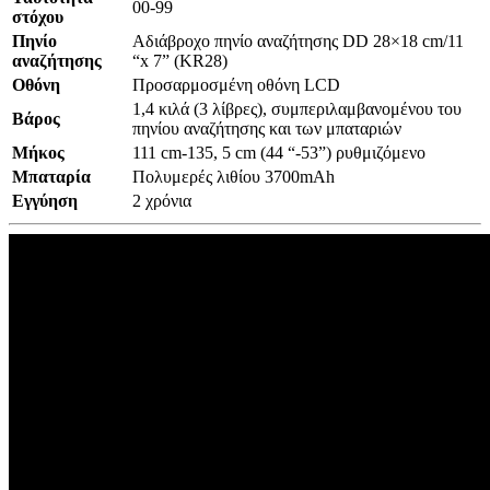
00-99
στόχου
Πηνίο
Αδιάβροχο πηνίο αναζήτησης DD 28×18 cm/11
αναζήτησης
“x 7” (KR28)
Οθόνη
Προσαρμοσμένη οθόνη LCD
1,4 κιλά (3 λίβρες), συμπεριλαμβανομένου του
Βάρος
πηνίου αναζήτησης και των μπαταριών
Μήκος
111 cm-135, 5 cm (44 “-53”) ρυθμιζόμενο
Μπαταρία
Πολυμερές λιθίου 3700mAh
Εγγύηση
2 χρόνια