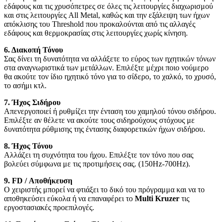
εδάφους και τις χρυσόπετρες σε όλες τις λειτουργίες διαχωρισμού
και στις λειτουργίες All Metal, καθώς και την εξάλειψη των ήχων
απόκλισης του Threshold που προκαλούνται από τις αλλαγές
εδάφους και θερμοκρασίας στις λειτουργίες χωρίς κίνηση.
6. Διακοπή Τόνου
Σας δίνει τη δυνατότητα να αλλάξετε το εύρος των ηχητικών τόνων
στα αναγνωριστικά των μετάλλων. Επιλέξτε μέχρι ποιο νούμερο
θα ακούτε τον ίδιο ηχητικό τόνο για το σίδερο, το χαλκό, το χρυσό,
το ασήμι κτλ.
7. Ήχος Σιδήρου
Απενεργοποιεί ή ρυθμίζει την ένταση του χαμηλού τόνου σιδήρου.
Επιλέξτε αν θέλετε να ακούτε τους σιδηρούχους στόχους με
δυνατότητα ρύθμισης της έντασης διαφορετικών ήχων σιδήρου.
8. Ήχος Τόνου
Αλλάζει τη συχνότητα του ήχου. Επιλέξτε τον τόνο που σας
βολεύει σύμφωνα με τις προτιμήσεις σας. (150Hz-700Hz).
9. FD / Αποθήκευση
Ο χειριστής μπορεί να φτιάξει το δικό του πρόγραμμα και να το
αποθηκεύσει εύκολα ή να επαναφέρει το
Multi Kruzer
τις
εργοστασιακές προεπιλογές.