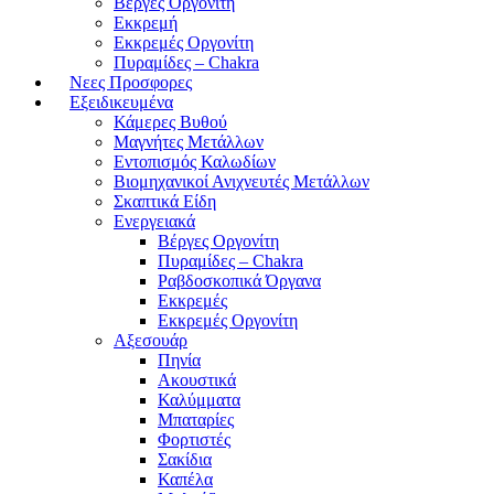
Βέργες Οργονίτη
Εκκρεμή
Εκκρεμές Οργονίτη
Πυραμίδες – Chakra
Νεες Προσφορες
Εξειδικευμένα
Κάμερες Βυθού
Μαγνήτες Μετάλλων
Εντοπισμός Καλωδίων
Βιομηχανικοί Ανιχνευτές Μετάλλων
Σκαπτικά Είδη
Ενεργειακά
Βέργες Οργονίτη
Πυραμίδες – Chakra
Ραβδοσκοπικά Όργανα
Εκκρεμές
Εκκρεμές Οργονίτη
Αξεσουάρ
Πηνία
Ακουστικά
Καλύμματα
Μπαταρίες
Φορτιστές
Σακίδια
Καπέλα