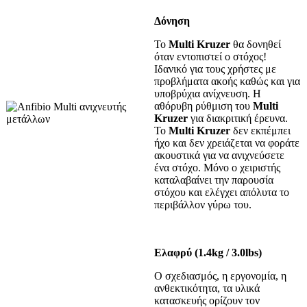
Δόνηση
Το
Multi Kruzer
θα δονηθεί
όταν εντοπιστεί ο στόχος!
Ιδανικό για τους χρήστες με
προβλήματα ακοής καθώς και για
υποβρύχια ανίχνευση. Η
αθόρυβη ρύθμιση του
Multi
Kruzer
για διακριτική έρευνα.
Το
Multi Kruzer
δεν εκπέμπει
ήχο και δεν χρειάζεται να φοράτε
ακουστικά για να ανιχνεύσετε
ένα στόχο. Μόνο ο χειριστής
καταλαβαίνει την παρουσία
στόχου και ελέγχει απόλυτα το
περιβάλλον γύρω του.
Ελαφρύ (1.4kg / 3.0lbs)
Ο σχεδιασμός, η εργονομία, η
ανθεκτικότητα, τα υλικά
κατασκευής ορίζουν τον