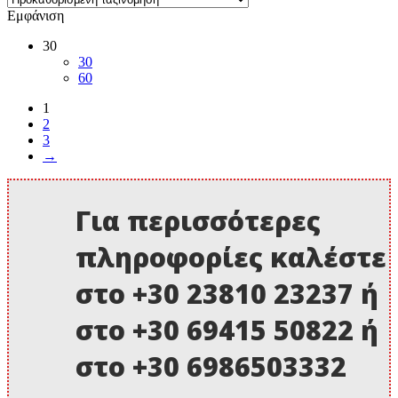
Εμφάνιση
30
30
60
1
2
3
→
Για περισσότερες
πληροφορίες καλέστε
στο +30 23810 23237 ή
στο +30 69415 50822 ή
στο +30 6986503332