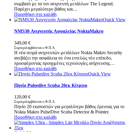
συμβατό με τα τον ανιχνευτή μετάλλων The Legend.
235,00 €.
είναι:
Παρέχει μεγαλύτερο βάθος και…
200,00 €.
Προσθήκη στο καλάθι
Quick View
NMS30 Ανιχνευτής Ασφαλείας NoktaMakro
349,00
€
Συμπεριλαμβάνεται ο Φ.Π.Α
Η νέα σειρά ανιχνευτών μετάλλων Nokta Makro Security
ανεβάζει την ασφάλεια σε ένα εντελώς νέο επίπεδο,
προσφέροντας προηγμένες τεχνολογίες ανίχνευσης…
Προσθήκη στο καλάθι
Quick View
Πηνίο Pulsedive Scuba 20εκ Κίτρινο
120,00
€
Συμπεριλαμβάνεται ο Φ.Π.Α
Πηνίο 20 εκατοστών για μεγαλύτερο βάθος έρευνας για το
Nokta Makro PulseDive Scuba Detector & Pointer.
Προσθήκη στο καλάθι