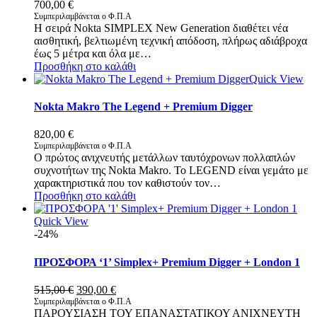
700,00
€
Συμπεριλαμβάνεται ο Φ.Π.Α
Η σειρά Nokta SIMPLEX New Generation διαθέτει νέα
αισθητική, βελτιωμένη τεχνική απόδοση, πλήρως αδιάβροχα
έως 5 μέτρα και όλα με…
Προσθήκη στο καλάθι
Quick View
Nokta Makro The Legend + Premium Digger
820,00
€
Συμπεριλαμβάνεται ο Φ.Π.Α
Ο πρώτος ανιχνευτής μετάλλων ταυτόχρονων πολλαπλών
συχνοτήτων της Nokta Makro. Το LEGEND είναι γεμάτο με
χαρακτηριστικά που τον καθιστούν τον…
Προσθήκη στο καλάθι
Quick View
-24%
ΠΡΟΣΦΟΡΑ ‘1’ Simplex+ Premium Digger + London 1
Original
Η
515,00
€
390,00
€
price
τρέχουσα
Συμπεριλαμβάνεται ο Φ.Π.Α
ΠΑΡΟΥΣΙΑΣΗ ΤΟΥ ΕΠΑΝΑΣΤΑΤΙΚΟΥ ΑΝΙΧΝΕΥΤΗ
was:
τιμή