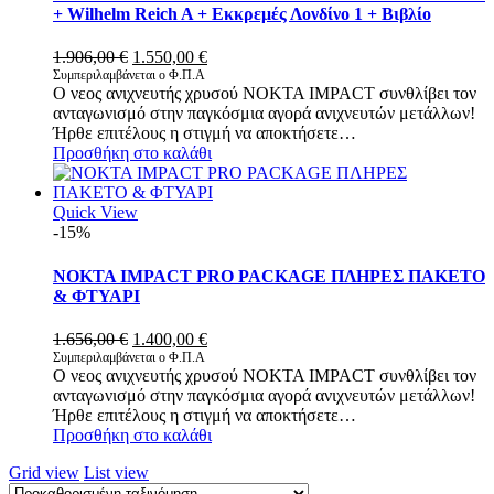
+ Wilhelm Reich A + Εκκρεμές Λονδίνο 1 + Βιβλίο
Original
Η
1.906,00
€
1.550,00
€
price
τρέχουσα
Συμπεριλαμβάνεται ο Φ.Π.Α
O νεος ανιχνευτής χρυσού NOKTA IMPACT συνθλίβει τον
was:
τιμή
ανταγωνισμό στην παγκόσμια αγορά ανιχνευτών μετάλλων!
1.906,00 €.
είναι:
Ήρθε επιτέλους η στιγμή να αποκτήσετε…
1.550,00 €.
Προσθήκη στο καλάθι
Quick View
-15%
NOKTA IMPACT PRO PACKAGE ΠΛΗΡΕΣ ΠΑΚΕΤΟ
& ΦΤΥΑΡΙ
Original
Η
1.656,00
€
1.400,00
€
price
τρέχουσα
Συμπεριλαμβάνεται ο Φ.Π.Α
O νεος ανιχνευτής χρυσού NOKTA IMPACT συνθλίβει τον
was:
τιμή
ανταγωνισμό στην παγκόσμια αγορά ανιχνευτών μετάλλων!
1.656,00 €.
είναι:
Ήρθε επιτέλους η στιγμή να αποκτήσετε…
1.400,00 €.
Προσθήκη στο καλάθι
Grid view
List view