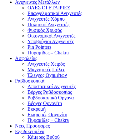
Ανιχνευτές Μετάλλων
ΟΛΕΣ ΟΙ ΕΤΑΙΡΙΕΣ
Επαγγελματικοί Ανιχνευτές
Ανιχνευτές Χόμπυ
Παλμικοί Ανιχνευτές
Φυσικός Χρυσός
Οικονομικοί Ανιχνευτές
Υποβρύχιοι Ανιχνευτές
Pin Pointers
Πυραμίδες – Chakra
Ασφαλείας
Ανιχνευτές Χειρός
Μαγνητικές Πύλες
Έλεγχος Οχημάτων
Ραβδοσκοπικά
Αποστατικοί Ανιχνευτές
Βέργες Ραβδοσκοπίας
Ραβδοσκοπικά Όργανα
Βέργες Οργονίτη
Εκκρεμή
Εκκρεμές Οργονίτη
Πυραμίδες – Chakra
Νεες Προσφορες
Εξειδικευμένα
Κάμερες Βυθού