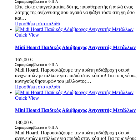
price
τρέχουσα
Συμπεριλαμβάνεται ο Φ.Π.Α
Είτε είστε επαγγελματίας δύτης, παραθεριστής ή απλά ένας
was:
τιμή
λάτρης της ανίχνευσης που αγαπά να ψάξει τόσο στη γη όσο
240,00 €.
είναι:
και…
220,00 €.
Προσθήκη στο καλάθι
Quick View
Midi Hoard Παιδικός Αδιάβροχος Ανιχνευτής Μετάλλων
165,00
€
Συμπεριλαμβάνεται ο Φ.Π.Α
Midi Hoard. Παρουσιάζουμε την πρώτη αδιάβροχη σειρά
ανιχνευτών μετάλλων για παιδιά στον κόσμο! Για τους νέους
κυνηγούς θησαυρών του μέλλοντος…
Προσθήκη στο καλάθι
Quick View
Mini Hoard Παιδικός Αδιάβροχος Ανιχνευτής Μετάλλων
130,00
€
Συμπεριλαμβάνεται ο Φ.Π.Α
Mini Hoard. Παρουσιάζουμε την πρώτη αδιάβροχη σειρά
ανιχνευτών μετάλλων για παιδιά στον κόσμο! Για τους νέους