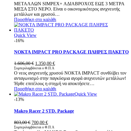
ΜΕΤΑΛΛΩΝ SIMPEX+ ΑΔΙΑΒΡΟΧΟΣ ΕΩΣ 3 ΜΕΤΡΑ
515,00 €.
είναι:
ΜΕΣΑ ΣΤΟ ΝΕΡΟ. Είναι ο οικονομικότερος ανιχνευτής
390,00 €.
μετάλλων και χρυσού…
Προσθήκη στο καλάθι
Quick View
-16%
NOKTA IMPACT PRO PACKAGE ΠΛΗΡΕΣ ΠΑΚΕΤΟ
Original
Η
1.606,00
€
1.350,00
€
price
τρέχουσα
Συμπεριλαμβάνεται ο Φ.Π.Α
O νεος ανιχνευτής χρυσού NOKTA IMPACT συνθλίβει τον
was:
τιμή
ανταγωνισμό στην παγκόσμια αγορά ανιχνευτών μετάλλων!
1.606,00 €.
είναι:
Ήρθε επιτέλους η στιγμή να αποκτήσετε…
1.350,00 €.
Προσθήκη στο καλάθι
Quick View
-13%
Makro Racer 2 STD. Package
Original
Η
803,00
€
700,00
€
price
τρέχουσα
Συμπεριλαμβάνεται ο Φ.Π.Α