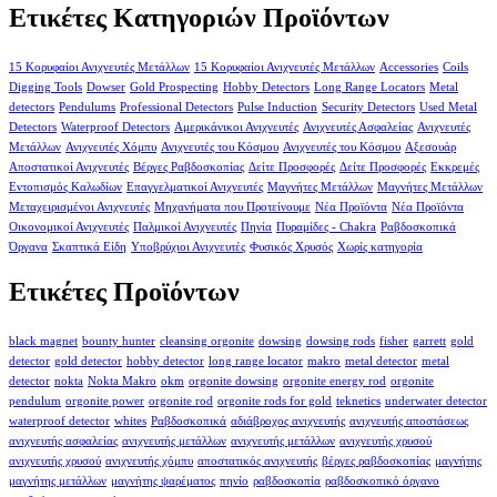
Ετικέτες Κατηγοριών Προϊόντων
15 Κορυφαίοι Ανιχνευτές Μετάλλων
15 Κορυφαίοι Ανιχνευτές Μετάλλων
Accessories
Coils
Digging Tools
Dowser
Gold Prospecting
Hobby Detectors
Long Range Locators
Metal
detectors
Pendulums
Professional Detectors
Pulse Induction
Security Detectors
Used Metal
Detectors
Waterproof Detectors
Αμερικάνικοι Ανιχνευτές
Ανιχνευτές Ασφαλείας
Ανιχνευτές
Μετάλλων
Ανιχνευτές Χόμπυ
Ανιχνευτές του Κόσμου
Ανιχνευτές του Κόσμου
Αξεσουάρ
Αποστατικοί Ανιχνευτές
Βέργες Ραβδοσκοπίας
Δείτε Προσφορές
Δείτε Προσφορές
Εκκρεμές
Εντοπισμός Καλωδίων
Επαγγελματικοί Ανιχνευτές
Μαγνήτες Μετάλλων
Μαγνήτες Μετάλλων
Μεταχειρισμένοι Ανιχνευτές
Μηχανήματα που Προτείνουμε
Νέα Προϊόντα
Νέα Προϊόντα
Οικονομικοί Ανιχνευτές
Παλμικοί Ανιχνευτές
Πηνία
Πυραμίδες - Chakra
Ραβδοσκοπικά
Όργανα
Σκαπτικά Είδη
Υποβρύχιοι Ανιχνευτές
Φυσικός Χρυσός
Χωρίς κατηγορία
Ετικέτες Προϊόντων
black magnet
bounty hunter
cleansing orgonite
dowsing
dowsing rods
fisher
garrett
gold
detector
gold detector
hobby detector
long range locator
makro
metal detector
metal
detector
nokta
Nokta Makro
okm
orgonite dowsing
orgonite energy rod
orgonite
pendulum
orgonite power
orgonite rod
orgonite rods for gold
teknetics
underwater detector
waterproof detector
whites
Ραβδοσκοπικά
αδιάβροχος ανιχνευτής
ανιχνευτής αποστάσεως
ανιχνευτής ασφαλείας
ανιχνευτής μετάλλων
ανιχνευτής μετάλλων
ανιχνευτής χρυσού
ανιχνευτής χρυσού
ανιχνευτής χόμπυ
αποστατικός ανιχνευτής
βέργες ραβδοσκοπίας
μαγνήτης
μαγνήτης μετάλλων
μαγνήτης ψαρέματος
πηνίο
ραβδοσκοπία
ραβδοσκοπικό όργανο