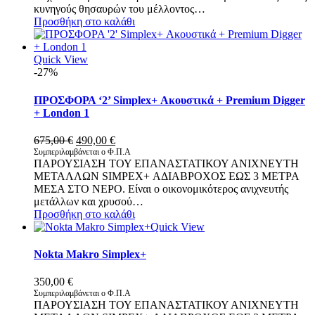
κυνηγούς θησαυρών του μέλλοντος…
Προσθήκη στο καλάθι
Quick View
-27%
ΠΡΟΣΦΟΡΑ ‘2’ Simplex+ Ακουστικά + Premium Digger
+ London 1
Original
Η
675,00
€
490,00
€
price
τρέχουσα
Συμπεριλαμβάνεται ο Φ.Π.Α
ΠΑΡΟΥΣΙΑΣΗ ΤΟΥ ΕΠΑΝΑΣΤΑΤΙΚΟΥ ΑΝΙΧΝΕΥΤΗ
was:
τιμή
ΜΕΤΑΛΛΩΝ SIMPEX+ ΑΔΙΑΒΡΟΧΟΣ ΕΩΣ 3 ΜΕΤΡΑ
675,00 €.
είναι:
ΜΕΣΑ ΣΤΟ ΝΕΡΟ. Είναι ο οικονομικότερος ανιχνευτής
490,00 €.
μετάλλων και χρυσού…
Προσθήκη στο καλάθι
Quick View
Nokta Makro Simplex+
350,00
€
Συμπεριλαμβάνεται ο Φ.Π.Α
ΠΑΡΟΥΣΙΑΣΗ ΤΟΥ ΕΠΑΝΑΣΤΑΤΙΚΟΥ ΑΝΙΧΝΕΥΤΗ