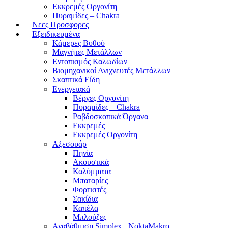
Εκκρεμές Οργονίτη
Πυραμίδες – Chakra
Νεες Προσφορες
Εξειδικευμένα
Κάμερες Βυθού
Μαγνήτες Μετάλλων
Εντοπισμός Καλωδίων
Βιομηχανικοί Ανιχνευτές Μετάλλων
Σκαπτικά Είδη
Ενεργειακά
Βέργες Οργονίτη
Πυραμίδες – Chakra
Ραβδοσκοπικά Όργανα
Εκκρεμές
Εκκρεμές Οργονίτη
Αξεσουάρ
Πηνία
Ακουστικά
Καλύμματα
Μπαταρίες
Φορτιστές
Σακίδια
Καπέλα
Μπλούζες
Αναβάθμιση Simplex+ NoktaMakro