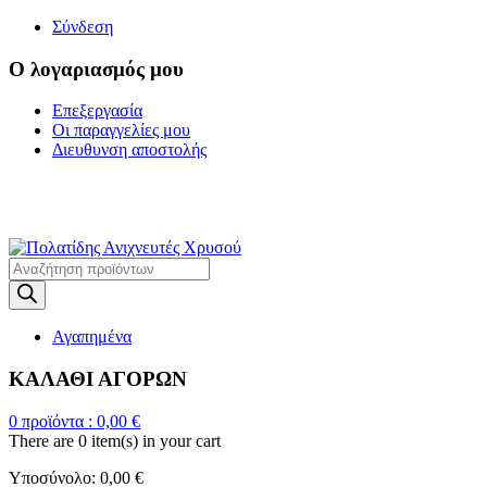
Σύνδεση
Ο λογαριασμός μου
Επεξεργασία
Οι παραγγελίες μου
Διευθυνση αποστολής
Η ΜΕΓΑΛΥΤΕΡΗ
ΓΚΑΜΑ ΑΝΙΧΝΕΥΤΩΝ ΜΕΤΑΛΛΩΝ
Products
search
Αγαπημένα
ΚΑΛΑΘΙ ΑΓΟΡΩΝ
0
προϊόντα :
0,00
€
There are
0 item(s)
in your cart
Υποσύνολο:
0,00
€