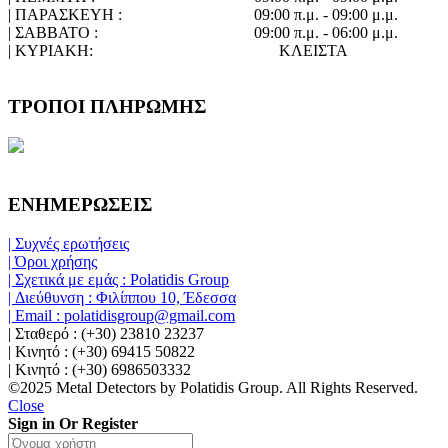
| ΠΑΡΑΣΚΕΥΗ :
09:00 π.μ. - 09:00 μ.μ.
| ΣΑΒΒΑΤΟ :
09:00 π.μ. - 06:00 μ.μ.
| ΚΥΡΙΑΚΗ:
ΚΛΕΙΣΤΑ
ΤΡΟΠΟΙ ΠΛΗΡΩΜΗΣ
ΕΝΗΜΕΡΩΣΕΙΣ
| Συχνές ερωτήσεις
| Όροι χρήσης
| Σχετικά με εμάς : Polatidis Group
| Διεύθυνση : Φιλίππου 10, Έδεσσα
| Email : polatidisgroup@gmail.com
| Σταθερό : (+30) 23810 23237
| Κινητό : (+30) 69415 50822
| Κινητό : (+30) 6986503332
©2025 Metal Detectors by Polatidis Group. All Rights Reserved.
Close
Sign in Or Register