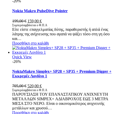
-20%
Nokta Makro PulseDive Pointer
Original
Η
199,00
€
159,00
€
price
τρέχουσα
Συμπεριλαμβάνεται ο Φ.Π.Α
Είτε είστε επαγγελματίας δύτης, παραθεριστής ή απλά ένας
was:
τιμή
λάτρης της ανίχνευσης που αγαπά να ψάξει τόσο στη γη όσο
199,00 €.
είναι:
και…
159,00 €.
Προσθήκη στο καλάθι
Quick View
-26%
NoktaMakro Simplex+ SP28 + SP35 + Premium Digger +
Εκκρεμές Λονδίνο 1
Original
Η
705,00
€
520,00
€
price
τρέχουσα
Συμπεριλαμβάνεται ο Φ.Π.Α
ΠΑΡΟΥΣΙΑΣΗ ΤΟΥ ΕΠΑΝΑΣΤΑΤΙΚΟΥ ΑΝΙΧΝΕΥΤΗ
was:
τιμή
ΜΕΤΑΛΛΩΝ SIMPEX+ ΑΔΙΑΒΡΟΧΟΣ ΕΩΣ 3 ΜΕΤΡΑ
705,00 €.
είναι:
ΜΕΣΑ ΣΤΟ ΝΕΡΟ. Είναι ο οικονομικότερος ανιχνευτής
520,00 €.
μετάλλων και χρυσού…
Προσθήκη στο καλάθι