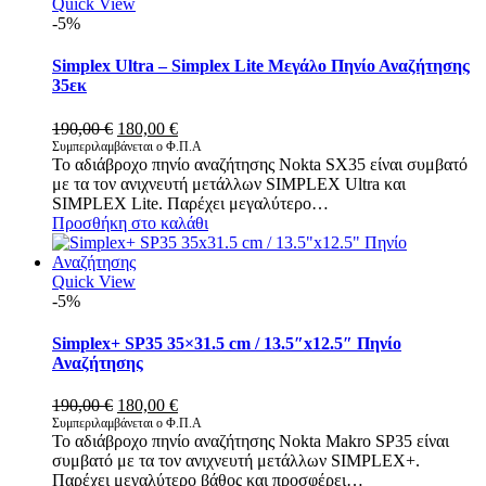
Quick View
-5%
Simplex Ultra – Simplex Lite Μεγάλο Πηνίο Αναζήτησης
35εκ
Original
Η
190,00
€
180,00
€
price
τρέχουσα
Συμπεριλαμβάνεται ο Φ.Π.Α
Το αδιάβροχο πηνίο αναζήτησης Nokta SX35 είναι συμβατό
was:
τιμή
με τα τον ανιχνευτή μετάλλων SIMPLEX Ultra και
190,00 €.
είναι:
SIMPLEX Lite. Παρέχει μεγαλύτερο…
180,00 €.
Προσθήκη στο καλάθι
Quick View
-5%
Simplex+ SP35 35×31.5 cm / 13.5″x12.5″ Πηνίο
Αναζήτησης
Original
Η
190,00
€
180,00
€
price
τρέχουσα
Συμπεριλαμβάνεται ο Φ.Π.Α
Το αδιάβροχο πηνίο αναζήτησης Nokta Makro SP35 είναι
was:
τιμή
συμβατό με τα τον ανιχνευτή μετάλλων SIMPLEX+.
190,00 €.
είναι:
Παρέχει μεγαλύτερο βάθος και προσφέρει…
180,00 €.