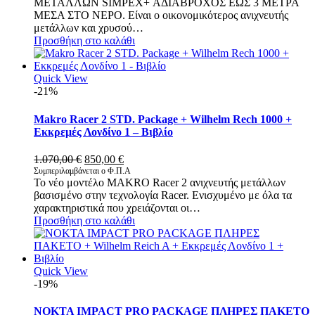
ΜΕΤΑΛΛΩΝ SIMPEX+ ΑΔΙΑΒΡΟΧΟΣ ΕΩΣ 3 ΜΕΤΡΑ
ΜΕΣΑ ΣΤΟ ΝΕΡΟ. Είναι ο οικονομικότερος ανιχνευτής
μετάλλων και χρυσού…
Προσθήκη στο καλάθι
Quick View
-21%
Makro Racer 2 STD. Package + Wilhelm Rech 1000 +
Εκκρεμές Λονδίνο 1 – Βιβλίο
Original
Η
1.070,00
€
850,00
€
price
τρέχουσα
Συμπεριλαμβάνεται ο Φ.Π.Α
Το νέο μοντέλο MAKRO Racer 2 ανιχνευτής μετάλλων
was:
τιμή
βασισμένο στην τεχνολογία Racer. Ενισχυμένο με όλα τα
1.070,00 €.
είναι:
χαρακτηριστικά που χρειάζονται οι…
850,00 €.
Προσθήκη στο καλάθι
Quick View
-19%
NOKTA IMPACT PRO PACKAGE ΠΛΗΡΕΣ ΠΑΚΕΤΟ