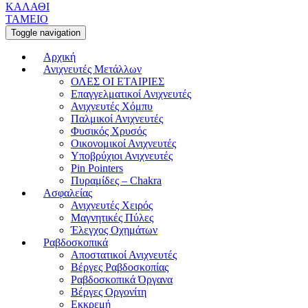
ΚΑΛΑΘΙ
ΤΑΜΕΙΟ
Toggle navigation
Αρχική
Ανιχνευτές Μετάλλων
ΟΛΕΣ ΟΙ ΕΤΑΙΡΙΕΣ
Επαγγελματικοί Ανιχνευτές
Ανιχνευτές Χόμπυ
Παλμικοί Ανιχνευτές
Φυσικός Χρυσός
Οικονομικοί Ανιχνευτές
Υποβρύχιοι Ανιχνευτές
Pin Pointers
Πυραμίδες – Chakra
Ασφαλείας
Ανιχνευτές Χειρός
Μαγνητικές Πύλες
Έλεγχος Οχημάτων
Ραβδοσκοπικά
Αποστατικοί Ανιχνευτές
Βέργες Ραβδοσκοπίας
Ραβδοσκοπικά Όργανα
Βέργες Οργονίτη
Εκκρεμή