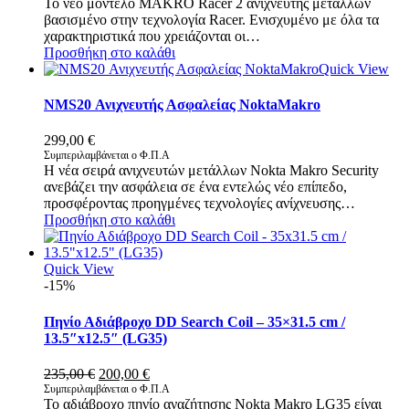
Το νέο μοντέλο MAKRO Racer 2 ανιχνευτής μετάλλων
was:
τιμή
βασισμένο στην τεχνολογία Racer. Ενισχυμένο με όλα τα
803,00 €.
είναι:
χαρακτηριστικά που χρειάζονται οι…
700,00 €.
Προσθήκη στο καλάθι
Quick View
NMS20 Ανιχνευτής Ασφαλείας NoktaMakro
299,00
€
Συμπεριλαμβάνεται ο Φ.Π.Α
Η νέα σειρά ανιχνευτών μετάλλων Nokta Makro Security
ανεβάζει την ασφάλεια σε ένα εντελώς νέο επίπεδο,
προσφέροντας προηγμένες τεχνολογίες ανίχνευσης…
Προσθήκη στο καλάθι
Quick View
-15%
Πηνίο Αδιάβροχο DD Search Coil – 35×31.5 cm /
13.5″x12.5″ (LG35)
Original
Η
235,00
€
200,00
€
price
τρέχουσα
Συμπεριλαμβάνεται ο Φ.Π.Α
Το αδιάβροχο πηνίο αναζήτησης Nokta Makro LG35 είναι
was:
τιμή