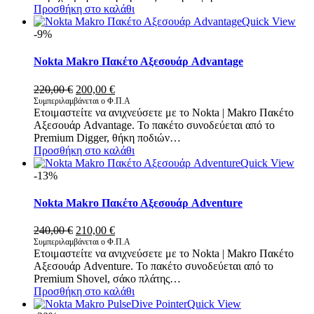
Προσθήκη στο καλάθι
Quick View
-9%
Nokta Makro Πακέτο Αξεσουάρ Advantage
Original
Η
220,00
€
200,00
€
price
τρέχουσα
Συμπεριλαμβάνεται ο Φ.Π.Α
Ετοιμαστείτε να ανιχνεύσετε με το Nokta | Makro Πακέτο
was:
τιμή
Αξεσουάρ Advantage. Το πακέτο συνοδεύεται από το
220,00 €.
είναι:
Premium Digger, θήκη ποδιών…
200,00 €.
Προσθήκη στο καλάθι
Quick View
-13%
Nokta Makro Πακέτο Αξεσουάρ Adventure
Original
Η
240,00
€
210,00
€
price
τρέχουσα
Συμπεριλαμβάνεται ο Φ.Π.Α
Ετοιμαστείτε να ανιχνεύσετε με το Nokta | Makro Πακέτο
was:
τιμή
Αξεσουάρ Adventure. Το πακέτο συνοδεύεται από το
240,00 €.
είναι:
Premium Shovel, σάκο πλάτης…
210,00 €.
Προσθήκη στο καλάθι
Quick View