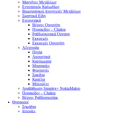
Μαγνήτες Μετάλλων
Εντοπισμός Καλωδίων
Βιομηχανικοί Ανιχνευτές Μετάλλων
Σκαπτικά Είδη
Ενεργειακά
Βέργες Οργονίτη
Πυραμίδες – Chakra
Ραβδοσκοπικά Όργανα
Εκκρεμές
Εκκρεμές Οργονίτη
Αξεσουάρ
Πηνία
Ακουστικά
Καλύμματα
Μπαταρίες
Φορτιστές
Σακίδια
Καπέλα
Μπλούζες
Αναβάθμιση Simplex+ NoktaMakro
Πυραμίδες – Chakra
Βέργες Ραβδοσκοπίας
Θησαυροί
Σημάδια
Ιστορίες