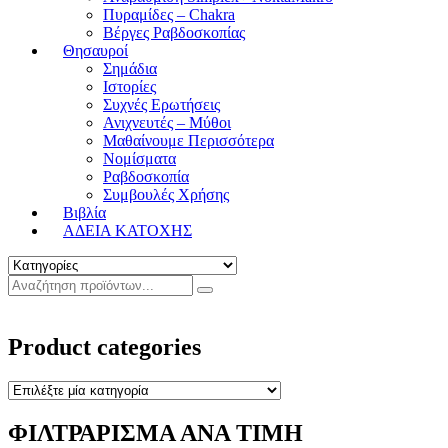
Πυραμίδες – Chakra
Βέργες Ραβδοσκοπίας
Θησαυροί
Σημάδια
Ιστορίες
Συχνές Ερωτήσεις
Ανιχνευτές – Μύθοι
Μαθαίνουμε Περισσότερα
Νομίσματα
Ραβδοσκοπία
Συμβουλές Χρήσης
Βιβλία
ΑΔΕΙΑ ΚΑΤΟΧΗΣ
Product categories
ΦΙΛΤΡΑΡΙΣΜΑ ΑΝΑ ΤΙΜΗ