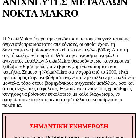
ΑΝΙΧΝΕΥΤΕΣ ΜΕΤΑΛΛΩΝ
NOKTA MAKRO
Η NoktaMakro έφερε την επανάσταση με τους επαγγελματικούς
ανιχνευτές τρισδιάστατης απεικόνισης, οι οποίοι έχουν τη
δυνατότητα να βρίσκουν αντικείμενα σε μεγάλο βάθος. Αυτή τη
στγμή κατέχουν τη πρώτη θέση στην παγκόσμια αγορά. Οι
ανιχνευτές μετάλλων NoktaMakro θεωρούνται ως ικανότεροι να
ξεθάψουν θησαυρούς για να βρουν χαμένα νομίσματα και
κειμήλια. Σήμερα η NoktaMakro στην αγορά από το 2000, είναι
πρωτοπόρος στην αναβάθμιση ανιχνευτών μετάλλων με πολλά νέα
μοντέλα, τόσο στους βιομηχάνικους ανιχνευτές μετάλλων, όσο και
στους ανιχνευτές ασφαλείας. Θέλουν να κάνουν τους χρυσοθήρες
κυνηγούς να βρίσκουν ευκολότερα με καλό διαχωρισμό, να
απορρίπτουν εύκολα τα άχρηστα μέταλλα και να παίρνουν τα
πολύτιμα.
ΣΗΜΑΝΤΙΚΗ ΕΝΗΜΕΡΩΣΗ
Η εταιρεία μας,
Polatidis Group
, είναι ο αποκλειστικός