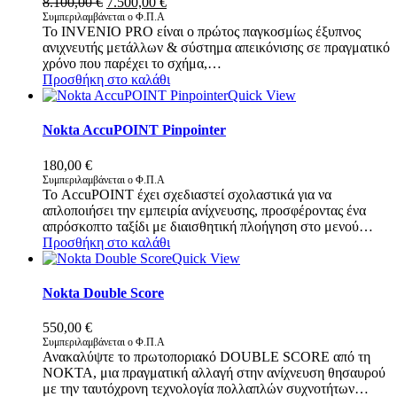
Original
Η
8.100,00
€
7.500,00
€
price
τρέχουσα
Συμπεριλαμβάνεται ο Φ.Π.Α
Το INVENIO PRO είναι ο πρώτος παγκοσμίως έξυπνος
was:
τιμή
ανιχνευτής μετάλλων & σύστημα απεικόνισης σε πραγματικό
8.100,00 €.
είναι:
χρόνο που παρέχει το σχήμα,…
7.500,00 €.
Προσθήκη στο καλάθι
Quick View
Nokta AccuPOINT Pinpointer
180,00
€
Συμπεριλαμβάνεται ο Φ.Π.Α
Το AccuPOINT έχει σχεδιαστεί σχολαστικά για να
απλοποιήσει την εμπειρία ανίχνευσης, προσφέροντας ένα
απρόσκοπτο ταξίδι με διαισθητική πλοήγηση στο μενού…
Προσθήκη στο καλάθι
Quick View
Nokta Double Score
550,00
€
Συμπεριλαμβάνεται ο Φ.Π.Α
Ανακαλύψτε το πρωτοποριακό DOUBLE SCORE από τη
NOKTA, μια πραγματική αλλαγή στην ανίχνευση θησαυρού
με την ταυτόχρονη τεχνολογία πολλαπλών συχνοτήτων…