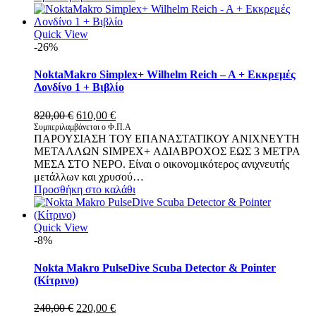
Quick View
-26%
NoktaMakro Simplex+ Wilhelm Reich – A + Εκκρεμές
Λονδίνο 1 + Βιβλίο
Original
Η
820,00
€
610,00
€
price
τρέχουσα
Συμπεριλαμβάνεται ο Φ.Π.Α
ΠΑΡΟΥΣΙΑΣΗ ΤΟΥ ΕΠΑΝΑΣΤΑΤΙΚΟΥ ΑΝΙΧΝΕΥΤΗ
was:
τιμή
ΜΕΤΑΛΛΩΝ SIMPEX+ ΑΔΙΑΒΡΟΧΟΣ ΕΩΣ 3 ΜΕΤΡΑ
820,00 €.
είναι:
ΜΕΣΑ ΣΤΟ ΝΕΡΟ. Είναι ο οικονομικότερος ανιχνευτής
610,00 €.
μετάλλων και χρυσού…
Προσθήκη στο καλάθι
Quick View
-8%
Nokta Makro PulseDive Scuba Detector & Pointer
(Κίτρινο)
Original
Η
240,00
€
220,00
€