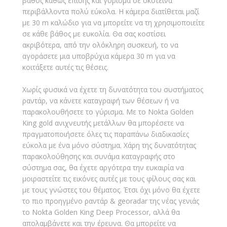
βάθος καθώς επίσης και γύρισμα σε σκοτεινά
περιβάλλοντα πολύ εύκολα. Η κάμερα διατίθεται μαζί
με 30 m καλώδιο για να μπορείτε να τη χρησιμοποιείτε
σε κάθε βάθος με ευκολία. Θα σας κοστίσει
ακριβότερα, από την ολόκληρη συσκευή, το να
αγοράσετε μια υποβρύχια κάμερα 30 m για να
κοιτάξετε αυτές τις θέσεις.
Χωρίς φυσικά να έχετε τη δυνατότητα του συστήματος
ραντάρ, να κάνετε καταγραφή των θέσεων ή να
παρακολουθήσετε το γύρισμα. Με το Nokta Golden
King gold ανιχνευτής μετάλλων θα μπορέσετε να
πραγματοποιήσετε όλες τις παραπάνω διαδικασίες
εύκολα με ένα μόνο σύστημα. Χάρη της δυνατότητας
παρακολούθησης και συνάμα καταγραφής στο
σύστημα σας, θα έχετε αργότερα την ευκαιρία να
μοιραστείτε τις εικόνες αυτές με τους φίλους σας και
με τους γνώστες του θέματος. Έτσι όχι μόνο θα έχετε
το πιο προηγμένο ραντάρ & georadar της νέας γενιάς
το Nokta Golden King Deep Processor, αλλά θα
απολαμβάνετε και την έρευνα. Θα μπορείτε να