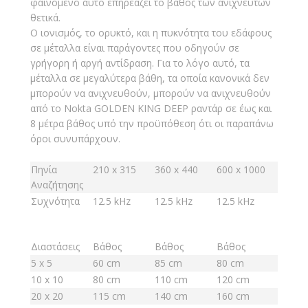
φαινόμενο αυτό επηρεάζει το βάθος των ανιχνευτών
θετικά.
Ο ιονισμός, το ορυκτό, και η πυκνότητα του εδάφους
σε μέταλλα είναι παράγοντες που οδηγούν σε
γρήγορη ή αργή αντίδραση. Για το λόγο αυτό, τα
μέταλλα σε μεγαλύτερα βάθη, τα οποία κανονικά δεν
μπορούν να ανιχνευθούν, μπορούν να ανιχνευθούν
από το Nokta GOLDEN KING DEEP ραντάρ σε έως και
8 μέτρα βάθος υπό την προϋπόθεση ότι οι παραπάνω
όροι συνυπάρχουν.
Πηνία
210 x 315
360 x 440
600 x 1000
Αναζήτησης
Συχνότητα
12.5 kHz
12.5 kHz
12.5 kHz
Διαστάσεις
Βάθος
Βάθος
Βάθος
5 x 5
60 cm
85 cm
80 cm
10 x 10
80 cm
110 cm
120 cm
20 x 20
115 cm
140 cm
160 cm