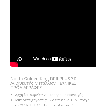
Nokta Golden King DPR PLUS 3D
Ανιχνευτής Μετάλλων ΤΕΧΝΙΚΕΣ
ΠΡΟΔΙΑΓΡΑΦΕΣ:
Αρχή λειτουργίας: VLF ισορροπία επαγωγής
Μικροεπεξεργαστής: 32-bit πυρήνα ARM9 τρέχει
σε 216MHz + 16-bit συν-επεξεργαστή