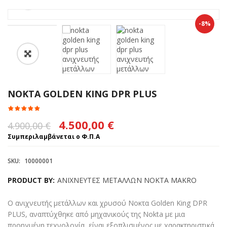
-8%
NOKTA GOLDEN KING DPR PLUS
Original
Η
4.500,00
€
4.900,00
€
price
τρέχουσα
Συμπεριλαμβάνεται ο Φ.Π.Α
was:
τιμή
SKU:
10000001
4.900,00 €.
είναι:
PRODUCT BY:
ΑΝΙΧΝΕΥΤΕΣ ΜΕΤΑΛΛΩΝ NOKTA MAKRO
4.500,00 €.
Ο ανιχνευτής μετάλλων και χρυσού Νοκτα Golden King DPR
PLUS, αναπτύχθηκε από μηχανικούς της Nokta με μια
προηγμένη τεχνολογία, είναι εξοπλισμένος με χαρακτηριστικά