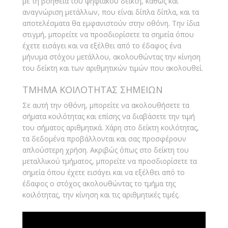
με τη βοήθεια του ψηφιακού δείκτη, καθώς και
αναγνώριση μετάλλων, που είναι δίπλα δίπλα, και τα
αποτελέσματα θα εμφανιστούν στην οθόνη. Την ίδια
στιγμή, μπορείτε να προσδιορίσετε τα σημεία όπου
έχετε εισάγει και να εξέλθει από το έδαφος ένα
μήνυμα στόχου μετάλλου, ακολουθώντας την κίνηση
του δείκτη και των αριθμητικών τιμών που ακολουθεί.
ΤΜΗΜΑ ΚΟΙΛΟΤΗΤΑΣ ΣΗΜΕΙΩΝ
Σε αυτή την οθόνη, μπορείτε να ακολουθήσετε τα
σήματα κοιλότητας και επίσης να διαβάσετε την τιμή
του σήματος αριθμητικά. Χάρη στο δείκτη κοιλότητας,
τα δεδομένα προβάλλονται και σας προσφέρουν
απλούστερη χρήση. Ακριβώς όπως στο δείκτη του
μεταλλικού τμήματος, μπορείτε να προσδιορίσετε τα
σημεία όπου έχετε εισάγει και να εξέλθει από το
έδαφος ο στόχος ακολουθώντας το τμήμα της
κοιλότητας, την κίνηση και τις αριθμητικές τιμές.