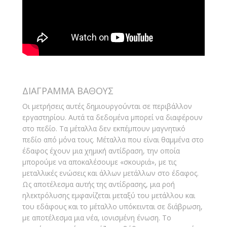
ΔΙΑΓΡΑΜΜΑ ΒΑΘΟΥΣ
Οι μετρήσεις αυτές δημιουργούνται σε περιβάλλον
εργαστηρίου. Αυτά τα δεδομένα μπορεί να διαφέρουν
στο πεδίο. Τα μέταλλα δεν εκπέμπουν μαγνητικό
πεδίο από μόνα τους. Μέταλλα που είναι θαμμένα στο
έδαφος έχουν μια χημική αντίδραση, την οποία
μπορούμε να αποκαλέσουμε «σκουριά», με τις
μεταλλικές ενώσεις και άλλων μετάλλων στο έδαφος.
Ως αποτέλεσμα αυτής της αντίδρασης, μια ροή
ηλεκτρόλυσης εμφανίζεται μεταξύ του μετάλλου και
του εδάφους και το μέταλλο υπόκεινται σε διάβρωση,
με αποτέλεσμα μια νέα, ιονισμένη ένωση. Το