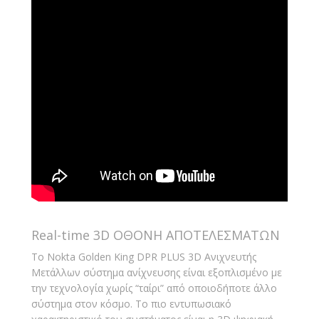
Real-time 3D ΟΘΟΝΗ ΑΠΟΤΕΛΕΣΜΑΤΩΝ
Το Nokta Golden King DPR PLUS 3D Ανιχνευτής
Μετάλλων σύστημα ανίχνευσης είναι εξοπλισμένο με
την τεχνολογία χωρίς “ταίρι” από οποιοδήποτε άλλο
σύστημα στον κόσμο. Το πιο εντυπωσιακό