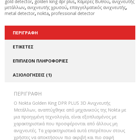
gold detector
,
golden king dpr plus
,
Κάμερες Βυθού
,
ανιχνευτής
μετάλλων
,
ανιχνευτής χρυσού
,
επαγγελματικός ανιχνευτής
,
metal detector
,
nokta
,
professional detector
ΠΕΡΙΓΡΑΦΉ
ΕΤΙΚΈΤΕΣ
ΕΠΙΠΛΈΟΝ ΠΛΗΡΟΦΟΡΊΕΣ
ΑΞΙΟΛΟΓΉΣΕΙΣ (1)
ΠΕΡΙΓΡΑΦΉ
Ο Nokta Golden King DPR PLUS 3D Ανιχνευτής
Μετάλλων, αναπτύχθηκε από μηχανικούς της Nokta με
μια προηγμένη τεχνολογία, είναι εξοπλισμένος με
χαρακτηριστικά που προσφέρονται από άλλους μη
ανιχνευτές. Τα χαρακτηριστικά αυτά επιτρέπουν στους
χρήστες να αποκτήσουν πιο ακριβή και πιο σαφή