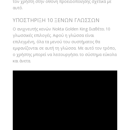
τον χρήστη στην οθόνη προειδοποίησης σχετικά με
αυτό.
ΥΠΟΣΤΗΡΙΞΗ 10 ΞΕΝΩΝ ΓΛΩΣΣΩΝ
Ο ανιχνευτής κενών Nokta Golden King διαθέτει 10
γλωσσικές επιλογές. Αφού η γλώσσα είναι
επιλεγμένη, όλα τα μενού του συστήματος θα
εμφανίζονται σε αυτή τη γλώσσα. Με αυτό τον τρόπο,
ο χρήστης μπορεί να λειτουργήσει το σύστημα εύκολα
και άνετα.