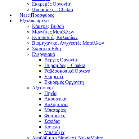
Εκκρεμές Οργονίτη
Πυραμίδες – Chakra
Νεες Προσφορες
Εξειδικευμένα
Κάμερες Βυθού
Μαγνήτες Μετάλλων
Εντοπισμός Καλωδίων
Βιομηχανικοί Ανιχνευτές Μετάλλων
Σκαπτικά Είδη
Ενεργειακά
Βέργες Οργονίτη
Πυραμίδες – Chakra
Ραβδοσκοπικά Όργανα
Εκκρεμές
Εκκρεμές Οργονίτη
Αξεσουάρ
Πηνία
Ακουστικά
Καλύμματα
Μπαταρίες
Φορτιστές
Σακίδια
Καπέλα
Μπλούζες
Αναβάθμιση Simplex+ NoktaMakro