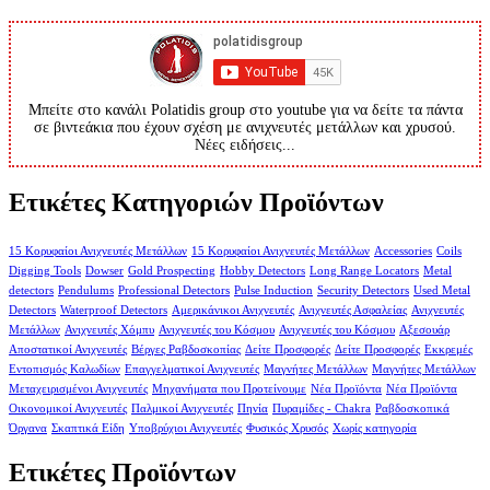
Μπείτε στο κανάλι Polatidis group στο youtube για να δείτε τα πάντα
σε βιντεάκια που έχουν σχέση με ανιχνευτές μετάλλων και χρυσού.
Νέες ειδήσεις...
Ετικέτες Κατηγοριών Προϊόντων
15 Κορυφαίοι Ανιχνευτές Μετάλλων
15 Κορυφαίοι Ανιχνευτές Μετάλλων
Accessories
Coils
Digging Tools
Dowser
Gold Prospecting
Hobby Detectors
Long Range Locators
Metal
detectors
Pendulums
Professional Detectors
Pulse Induction
Security Detectors
Used Metal
Detectors
Waterproof Detectors
Αμερικάνικοι Ανιχνευτές
Ανιχνευτές Ασφαλείας
Ανιχνευτές
Μετάλλων
Ανιχνευτές Χόμπυ
Ανιχνευτές του Κόσμου
Ανιχνευτές του Κόσμου
Αξεσουάρ
Αποστατικοί Ανιχνευτές
Βέργες Ραβδοσκοπίας
Δείτε Προσφορές
Δείτε Προσφορές
Εκκρεμές
Εντοπισμός Καλωδίων
Επαγγελματικοί Ανιχνευτές
Μαγνήτες Μετάλλων
Μαγνήτες Μετάλλων
Μεταχειρισμένοι Ανιχνευτές
Μηχανήματα που Προτείνουμε
Νέα Προϊόντα
Νέα Προϊόντα
Οικονομικοί Ανιχνευτές
Παλμικοί Ανιχνευτές
Πηνία
Πυραμίδες - Chakra
Ραβδοσκοπικά
Όργανα
Σκαπτικά Είδη
Υποβρύχιοι Ανιχνευτές
Φυσικός Χρυσός
Χωρίς κατηγορία
Ετικέτες Προϊόντων