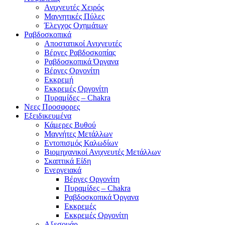
Ανιχνευτές Χειρός
Μαγνητικές Πύλες
Έλεγχος Οχημάτων
Ραβδοσκοπικά
Αποστατικοί Ανιχνευτές
Βέργες Ραβδοσκοπίας
Ραβδοσκοπικά Όργανα
Βέργες Οργονίτη
Εκκρεμή
Εκκρεμές Οργονίτη
Πυραμίδες – Chakra
Νεες Προσφορες
Εξειδικευμένα
Κάμερες Βυθού
Μαγνήτες Μετάλλων
Εντοπισμός Καλωδίων
Βιομηχανικοί Ανιχνευτές Μετάλλων
Σκαπτικά Είδη
Ενεργειακά
Βέργες Οργονίτη
Πυραμίδες – Chakra
Ραβδοσκοπικά Όργανα
Εκκρεμές
Εκκρεμές Οργονίτη
Αξεσουάρ