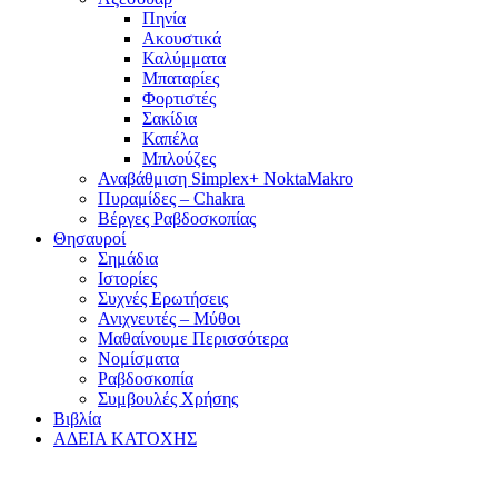
Πηνία
Ακουστικά
Καλύμματα
Μπαταρίες
Φορτιστές
Σακίδια
Καπέλα
Μπλούζες
Αναβάθμιση Simplex+ NoktaMakro
Πυραμίδες – Chakra
Βέργες Ραβδοσκοπίας
Θησαυροί
Σημάδια
Ιστορίες
Συχνές Ερωτήσεις
Ανιχνευτές – Μύθοι
Μαθαίνουμε Περισσότερα
Νομίσματα
Ραβδοσκοπία
Συμβουλές Χρήσης
Βιβλία
ΑΔΕΙΑ ΚΑΤΟΧΗΣ