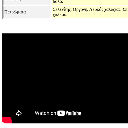
δόλο.
Σελενίτης, Οργόνη, Λευκός χαλαζίας, Σπ
Πετρώματα
χαλκού.