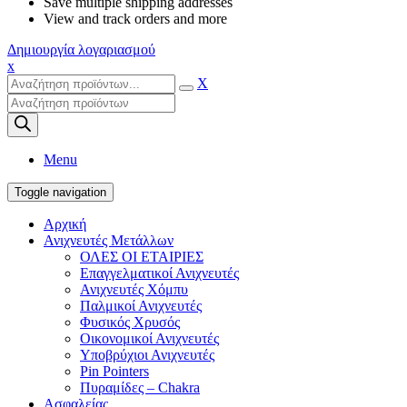
Save multiple shipping addresses
View and track orders and more
Δημιουργία λογαριασμού
x
X
Products
search
Menu
Toggle navigation
Αρχική
Ανιχνευτές Μετάλλων
ΟΛΕΣ ΟΙ ΕΤΑΙΡΙΕΣ
Επαγγελματικοί Ανιχνευτές
Ανιχνευτές Χόμπυ
Παλμικοί Ανιχνευτές
Φυσικός Χρυσός
Οικονομικοί Ανιχνευτές
Υποβρύχιοι Ανιχνευτές
Pin Pointers
Πυραμίδες – Chakra
Ασφαλείας