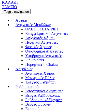
ΚΑΛΑΘΙ
ΤΑΜΕΙΟ
Toggle navigation
Αρχική
Ανιχνευτές Μετάλλων
ΟΛΕΣ ΟΙ ΕΤΑΙΡΙΕΣ
Επαγγελματικοί Ανιχνευτές
Ανιχνευτές Χόμπυ
Παλμικοί Ανιχνευτές
Φυσικός Χρυσός
Οικονομικοί Ανιχνευτές
Υποβρύχιοι Ανιχνευτές
Pin Pointers
Πυραμίδες – Chakra
Ασφαλείας
Ανιχνευτές Χειρός
Μαγνητικές Πύλες
Έλεγχος Οχημάτων
Ραβδοσκοπικά
Αποστατικοί Ανιχνευτές
Βέργες Ραβδοσκοπίας
Ραβδοσκοπικά Όργανα
Βέργες Οργονίτη
Εκκρεμή