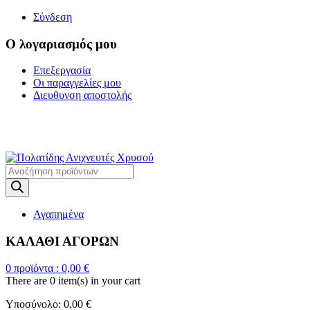
Σύνδεση
Ο λογαριασμός μου
Επεξεργασία
Οι παραγγελίες μου
Διευθυνση αποστολής
Η ΜΕΓΑΛΥΤΕΡΗ
ΓΚΑΜΑ ΑΝΙΧΝΕΥΤΩΝ ΜΕΤΑΛΛΩΝ
Products
search
Αγαπημένα
ΚΑΛΑΘΙ ΑΓΟΡΩΝ
0
προϊόντα :
0,00
€
There are
0 item(s)
in your cart
Υποσύνολο:
0,00
€