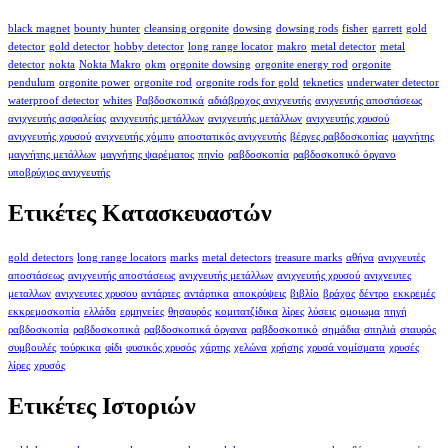
black magnet
bounty hunter
cleansing orgonite
dowsing
dowsing rods
fisher
garrett
gold
detector
gold detector
hobby detector
long range locator
makro
metal detector
metal
detector
nokta
Nokta Makro
okm
orgonite dowsing
orgonite energy rod
orgonite
pendulum
orgonite power
orgonite rod
orgonite rods for gold
teknetics
underwater detector
waterproof detector
whites
Ραβδοσκοπικά
αδιάβροχος ανιχνευτής
ανιχνευτής αποστάσεως
ανιχνευτής ασφαλείας
ανιχνευτής μετάλλων
ανιχνευτής μετάλλων
ανιχνευτής χρυσού
ανιχνευτής χρυσού
ανιχνευτής χόμπυ
αποστατικός ανιχνευτής
βέργες ραβδοσκοπίας
μαγνήτης
μαγνήτης μετάλλων
μαγνήτης ψαρέματος
πηνίο
ραβδοσκοπία
ραβδοσκοπικό όργανο
υποβρύχιος ανιχνευτής
Ετικέτες Κατασκευαστών
gold detectors
long range locators
marks
metal detectors
treasure marks
αθήνα
ανιχνευτές
αποστάσεως
ανιχνευτής αποστάσεως
ανιχνευτής μετάλλων
ανιχνευτής χρυσού
ανιχνευτες
μεταλλων
ανιχνευτες χρυσου
αντάρτες
αντάρτικα
αποκρύψεις
βιβλίο
βράχος
δέντρο
εκκρεμές
εκκρεμοσκοπία
ελλάδα
ερμηνείες
θησαυρός
κομιτατζίδικα
λίρες
λύσεις
ομοιωμα
πηγή
ραβδοσκοπία
ραβδοσκοπικά
ραβδοσκοπικά όργανα
ραβδοσκοπικό
σημάδια
σπηλιά
σταυρός
συμβουλές
τούρκικα
φίδι
φυσικός χρυσός
χάρτης
χελώνα
χρήσης
χρυσά νομίσματα
χρυσές
λίρες
χρυσός
Ετικέτες Ιστοριών