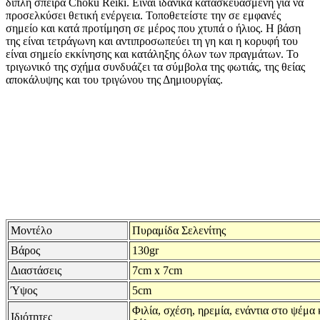
διπλή σπείρα Choku Reiki. Είναι ιδανικά κατασκευασμένη για να
προσελκύσει θετική ενέργεια. Τοποθετείστε την σε εμφανές
σημείο και κατά προτίμηση σε μέρος που χτυπά ο ήλιος. Η βάση
της είναι τετράγωνη και αντιπροσωπεύει τη γη και η κορυφή του
είναι σημείο εκκίνησης και κατάληξης όλων των πραγμάτων. Το
τριγωνικό της σχήμα συνδυάζει τα σύμβολα της φωτιάς, της θείας
αποκάλυψης και του τριγώνου της Δημιουργίας.
Μοντέλο
Πυραμίδα Σελενίτης
Βάρος
130gr
Διαστάσεις
7cm x 7cm
Ύψος
5cm
Φιλία, σχέση, ηρεμία, ενάντια στο ψέμα 
Ιδιότητες